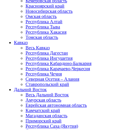
Кемеровская область
Красноярский край
Новосибирская область
Омская область
Республика Алтай
Республика Тыва
Республика Хакасия
Томская область
Кавказ
Весь Кавказ
Республика Дагестан
Республика Ингушетия
Республика Кабардино-Балкария
Республика Карачаево-Черкесия
Республика Чечня
Северная Осетия – Алания
Ставропольский край
Дальний Восток
Весь Дальний Восток
Амурская область
Еврейская автономная область
Камчатский край
Магаданская область
Приморский край
Республика Саха (Якутия)