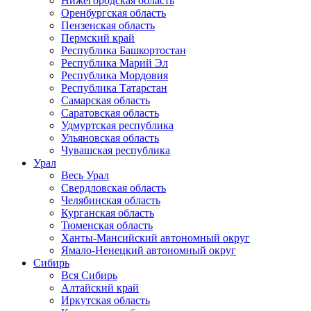
Нижегородская область
Оренбургская область
Пензенская область
Пермский край
Республика Башкортостан
Республика Марий Эл
Республика Мордовия
Республика Татарстан
Самарская область
Саратовская область
Удмуртская республика
Ульяновская область
Чувашская республика
Урал
Весь Урал
Свердловская область
Челябинская область
Курганская область
Тюменская область
Ханты-Мансийский автономный округ
Ямало-Ненецкий автономный округ
Сибирь
Вся Сибирь
Алтайский край
Иркутская область