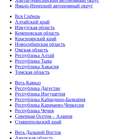
Ханты-Мансийский автономный округ
Ямало-Ненецкий автономный округ
Вся Сибирь
Алтайский край
Иркутская область
Кемеровская область
Красноярский край
Новосибирская область
Омская область
Республика Алтай
Республика Тыва
Республика Хакасия
Томская область
Весь Кавказ
Республика Дагестан
Республика Ингушетия
Республика Кабардино-Балкария
Республика Карачаево-Черкесия
Республика Чечня
Северная Осетия – Алания
Ставропольский край
Весь Дальний Восток
Амурская область