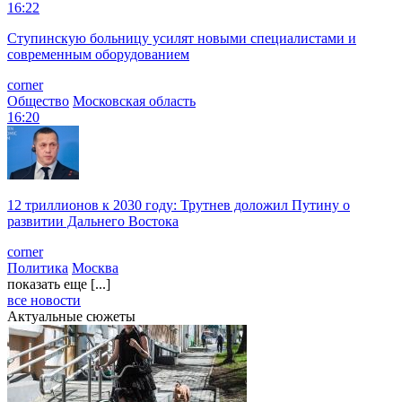
16:22
Ступинскую больницу усилят новыми специалистами и
современным оборудованием
corner
Общество
Московская область
16:20
12 триллионов к 2030 году: Трутнев доложил Путину о
развитии Дальнего Востока
corner
Политика
Москва
показать еще [...]
все новости
Актуальные сюжеты