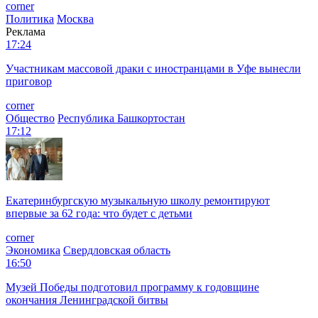
corner
Политика
Москва
Реклама
17:24
Участникам массовой драки с иностранцами в Уфе вынесли
приговор
corner
Общество
Республика Башкортостан
17:12
Екатеринбургскую музыкальную школу ремонтируют
впервые за 62 года: что будет с детьми
corner
Экономика
Свердловская область
16:50
Музей Победы подготовил программу к годовщине
окончания Ленинградской битвы