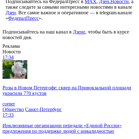
Подписывайтесь на ФедералПресс в
МАХ
,
Дзен.Новости
, а
также следите за самыми интересными новостями в канале
Дзен
. Все самое важное и оперативное — в telegram-канале
«
ФедералПресс
».
Подписывайтесь на наш канал в
Дзене
, чтобы быть в курсе
новостей дня.
Реклама
Новости
17:34
Розы в Новом Петергофе: сквер на Привокзальной площади
украсили 770 кустов
corner
Общество
Санкт-Петербург
17:33
Инклюзивные организации передали «Единой России»
предложения по поддержке людей с инвалидностью