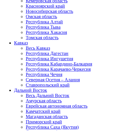
Кемеровская область
Красноярский край
Новосибирская область
Омская область
Республика Алтай
Республика Тыва
Республика Хакасия
Томская область
Кавказ
Весь Кавказ
Республика Дагестан
Республика Ингушетия
Республика Кабардино-Балкария
Республика Карачаево-Черкесия
Республика Чечня
Северная Осетия – Алания
Ставропольский край
Дальний Восток
Весь Дальний Восток
Амурская область
Еврейская автономная область
Камчатский край
Магаданская область
Приморский край
Республика Саха (Якутия)