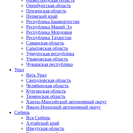
Нижегородская область
Оренбургская область
Пензенская область
Пермский край
Республика Башкортостан
Республика Марий Эл
Республика Мордовия
Республика Татарстан
Самарская область
Саратовская область
Удмуртская республика
Ульяновская область
Чувашская республика
Урал
Весь Урал
Свердловская область
Челябинская область
Курганская область
Тюменская область
Ханты-Мансийский автономный округ
Ямало-Ненецкий автономный округ
Сибирь
Вся Сибирь
Алтайский край
Иркутская область