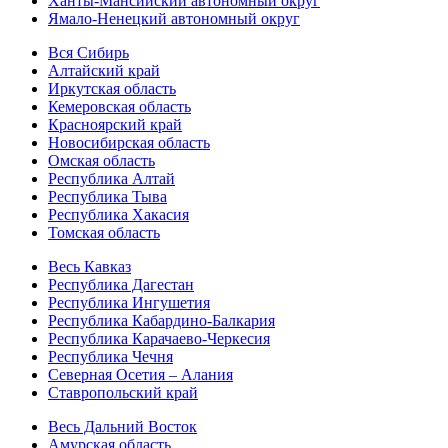
Ханты-Мансийский автономный округ
Ямало-Ненецкий автономный округ
Вся Сибирь
Алтайский край
Иркутская область
Кемеровская область
Красноярский край
Новосибирская область
Омская область
Республика Алтай
Республика Тыва
Республика Хакасия
Томская область
Весь Кавказ
Республика Дагестан
Республика Ингушетия
Республика Кабардино-Балкария
Республика Карачаево-Черкесия
Республика Чечня
Северная Осетия – Алания
Ставропольский край
Весь Дальний Восток
Амурская область