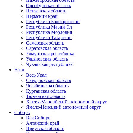
Нижегородская область
Оренбургская область
Пензенская область
Пермский край
Республика Башкортостан
Республика Марий Эл
Республика Мордовия
Республика Татарстан
Самарская область
Саратовская область
Удмуртская республика
Ульяновская область
Чувашская республика
Урал
Весь Урал
Свердловская область
Челябинская область
Курганская область
Тюменская область
Ханты-Мансийский автономный округ
Ямало-Ненецкий автономный округ
Сибирь
Вся Сибирь
Алтайский край
Иркутская область