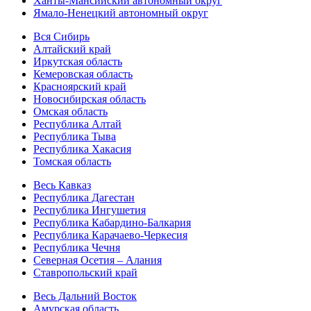
Ханты-Мансийский автономный округ
Ямало-Ненецкий автономный округ
Вся Сибирь
Алтайский край
Иркутская область
Кемеровская область
Красноярский край
Новосибирская область
Омская область
Республика Алтай
Республика Тыва
Республика Хакасия
Томская область
Весь Кавказ
Республика Дагестан
Республика Ингушетия
Республика Кабардино-Балкария
Республика Карачаево-Черкесия
Республика Чечня
Северная Осетия – Алания
Ставропольский край
Весь Дальний Восток
Амурская область