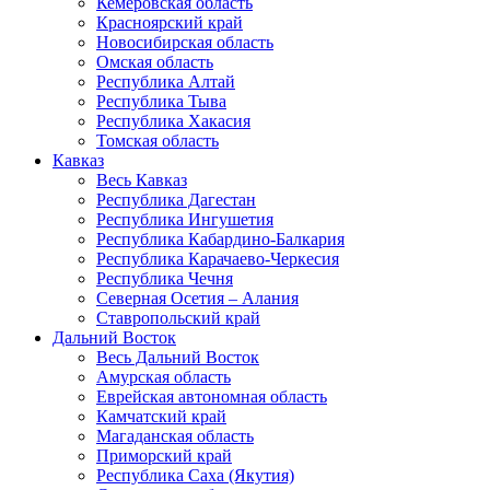
Кемеровская область
Красноярский край
Новосибирская область
Омская область
Республика Алтай
Республика Тыва
Республика Хакасия
Томская область
Кавказ
Весь Кавказ
Республика Дагестан
Республика Ингушетия
Республика Кабардино-Балкария
Республика Карачаево-Черкесия
Республика Чечня
Северная Осетия – Алания
Ставропольский край
Дальний Восток
Весь Дальний Восток
Амурская область
Еврейская автономная область
Камчатский край
Магаданская область
Приморский край
Республика Саха (Якутия)