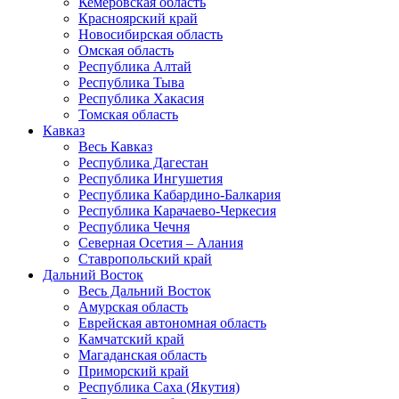
Кемеровская область
Красноярский край
Новосибирская область
Омская область
Республика Алтай
Республика Тыва
Республика Хакасия
Томская область
Кавказ
Весь Кавказ
Республика Дагестан
Республика Ингушетия
Республика Кабардино-Балкария
Республика Карачаево-Черкесия
Республика Чечня
Северная Осетия – Алания
Ставропольский край
Дальний Восток
Весь Дальний Восток
Амурская область
Еврейская автономная область
Камчатский край
Магаданская область
Приморский край
Республика Саха (Якутия)