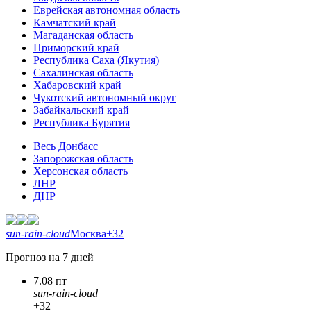
Еврейская автономная область
Камчатский край
Магаданская область
Приморский край
Республика Саха (Якутия)
Сахалинская область
Хабаровский край
Чукотский автономный округ
Забайкальский край
Республика Бурятия
Весь Донбасс
Запорожская область
Херсонская область
ЛНР
ДНР
sun-rain-cloud
Москва
+32
Прогноз на 7 дней
7.08 пт
sun-rain-cloud
+32