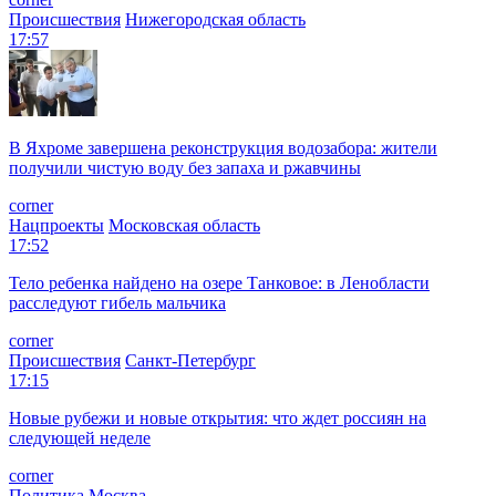
Происшествия
Нижегородская область
17:57
В Яхроме завершена реконструкция водозабора: жители
получили чистую воду без запаха и ржавчины
corner
Нацпроекты
Московская область
17:52
Тело ребенка найдено на озере Танковое: в Ленобласти
расследуют гибель мальчика
corner
Происшествия
Санкт-Петербург
17:15
Новые рубежи и новые открытия: что ждет россиян на
следующей неделе
corner
Политика
Москва