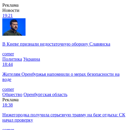
Реклама
Новости
19:21
В Киеве признали недостаточную оборону Славянска
corner
Политика
Украина
18:44
Жителям Оренбуржья напомнили о мерах безопасности на
воде
corner
Общество
Оренбургская область
Реклама
18:38
Нижегородка получила серьезную травму на базе отдыха: СК
начал проверку
corner