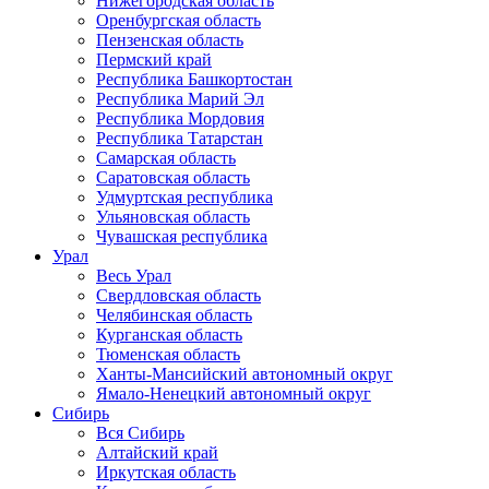
Нижегородская область
Оренбургская область
Пензенская область
Пермский край
Республика Башкортостан
Республика Марий Эл
Республика Мордовия
Республика Татарстан
Самарская область
Саратовская область
Удмуртская республика
Ульяновская область
Чувашская республика
Урал
Весь Урал
Свердловская область
Челябинская область
Курганская область
Тюменская область
Ханты-Мансийский автономный округ
Ямало-Ненецкий автономный округ
Сибирь
Вся Сибирь
Алтайский край
Иркутская область