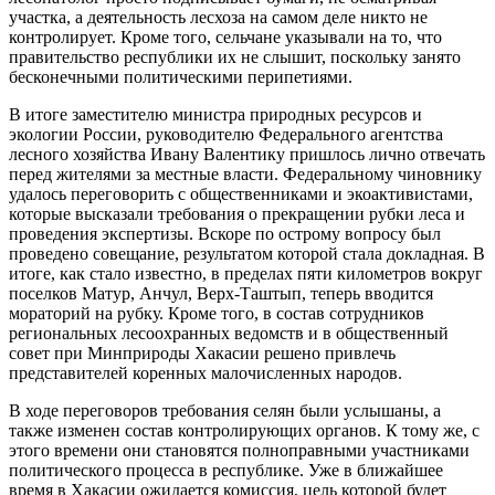
участка, а деятельность лесхоза на самом деле никто не
контролирует. Кроме того, сельчане указывали на то, что
правительство республики их не слышит, поскольку занято
бесконечными политическими перипетиями.
В итоге заместителю министра природных ресурсов и
экологии России, руководителю Федерального агентства
лесного хозяйства Ивану Валентику пришлось лично отвечать
перед жителями за местные власти. Федеральному чиновнику
удалось переговорить с общественниками и экоактивистами,
которые высказали требования о прекращении рубки леса и
проведения экспертизы. Вскоре по острому вопросу был
проведено совещание, результатом которой стала докладная. В
итоге, как стало известно, в пределах пяти километров вокруг
поселков Матур, Анчул, Верх-Таштып, теперь вводится
мораторий на рубку. Кроме того, в состав сотрудников
региональных лесоохранных ведомств и в общественный
совет при Минприроды Хакасии решено привлечь
представителей коренных малочисленных народов.
В ходе переговоров требования селян были услышаны, а
также изменен состав контролирующих органов. К тому же, с
этого времени они становятся полноправными участниками
политического процесса в республике. Уже в ближайшее
время в Хакасии ожидается комиссия, цель которой будет