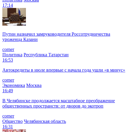
17:14
Путин назначил замруководителя Россотрудничества
уроженца Казани
corner
Политика
Республика Татарстан
16:53
Автокредиты в июле впервые с начала года ушли «в минус»
corner
Экономика
Москва
16:49
В Челябинске продолжается масштабное преображение
общественных пространств: от дворов до экотроп
corner
Общество
Челябинская область
16:31