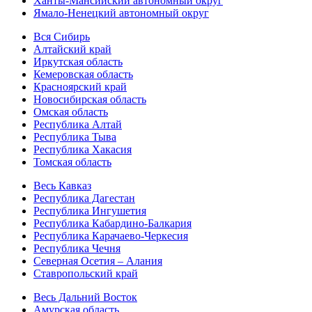
Ханты-Мансийский автономный округ
Ямало-Ненецкий автономный округ
Вся Сибирь
Алтайский край
Иркутская область
Кемеровская область
Красноярский край
Новосибирская область
Омская область
Республика Алтай
Республика Тыва
Республика Хакасия
Томская область
Весь Кавказ
Республика Дагестан
Республика Ингушетия
Республика Кабардино-Балкария
Республика Карачаево-Черкесия
Республика Чечня
Северная Осетия – Алания
Ставропольский край
Весь Дальний Восток
Амурская область