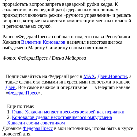
проработать вопрос запрета варварской рубки кедра. К
сожалению, в очередной раз федеральным чиновникам
приходится включать режим «ручного управления» и решать
вопросы, которые находятся в компетенции местных властей
и региональных служб.
Ранее «ФедералПресс» сообщал о том, что глава Республики
Хакасия
Валентин Коновалов
назначил несостоявшегося
омбудсмена Марину Сивирину своим советником.
Фото: ФедералПресс / Елена Майорова
Подписывайтесь на ФедералПресс в
МАХ
,
Дзен.Новости
, а
также следите за самыми интересными новостями в канале
Дзен
. Все самое важное и оперативное — в telegram-канале
«
ФедералПресс
».
Еще по теме:
1.
Глава Хакасии меняет пресс-секретарей как перчатки
2.
Коновалов сделал несостоявшегося омбудсмена
Хакасии своим советником
Добавьте
ФедералПресс
в мои источники, чтобы быть в курсе
новостей дня.