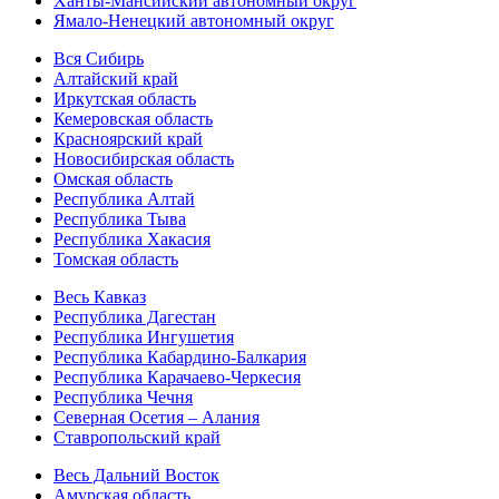
Ханты-Мансийский автономный округ
Ямало-Ненецкий автономный округ
Вся Сибирь
Алтайский край
Иркутская область
Кемеровская область
Красноярский край
Новосибирская область
Омская область
Республика Алтай
Республика Тыва
Республика Хакасия
Томская область
Весь Кавказ
Республика Дагестан
Республика Ингушетия
Республика Кабардино-Балкария
Республика Карачаево-Черкесия
Республика Чечня
Северная Осетия – Алания
Ставропольский край
Весь Дальний Восток
Амурская область