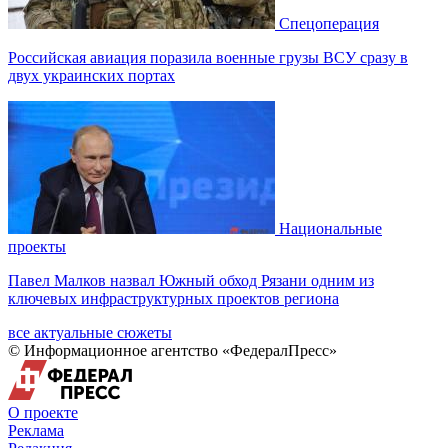
Спецоперация
Российская авиация поразила военные грузы ВСУ сразу в
двух украинских портах
Национальные
проекты
Павел Малков назвал Южный обход Рязани одним из
ключевых инфраструктурных проектов региона
все актуальные сюжеты
© Информационное агентство «ФедералПресс»
О проекте
Реклама