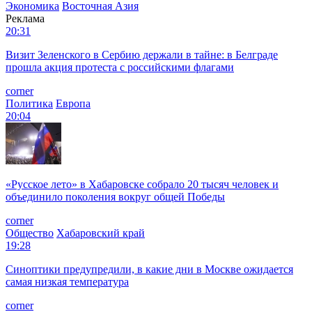
Экономика
Восточная Азия
Реклама
20:31
Визит Зеленского в Сербию держали в тайне: в Белграде
прошла акция протеста с российскими флагами
corner
Политика
Европа
20:04
«Русское лето» в Хабаровске собрало 20 тысяч человек и
объединило поколения вокруг общей Победы
corner
Общество
Хабаровский край
19:28
Синоптики предупредили, в какие дни в Москве ожидается
самая низкая температура
corner