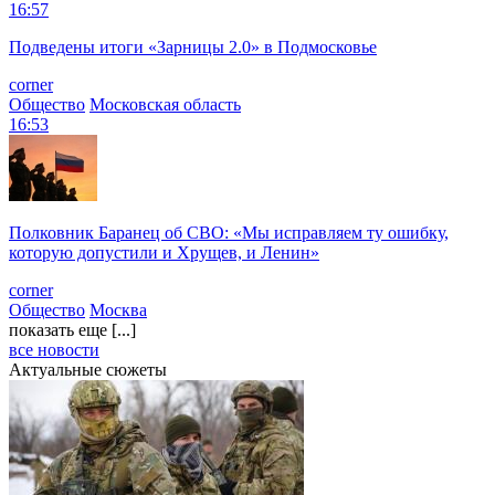
16:57
Подведены итоги «Зарницы 2.0» в Подмосковье
corner
Общество
Московская область
16:53
Полковник Баранец об СВО: «Мы исправляем ту ошибку,
которую допустили и Хрущев, и Ленин»
corner
Общество
Москва
показать еще [...]
все новости
Актуальные сюжеты