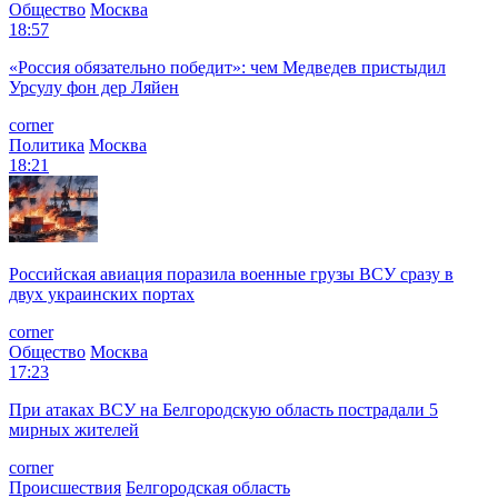
Общество
Москва
18:57
«Россия обязательно победит»: чем Медведев пристыдил
Урсулу фон дер Ляйен
corner
Политика
Москва
18:21
Российская авиация поразила военные грузы ВСУ сразу в
двух украинских портах
corner
Общество
Москва
17:23
При атаках ВСУ на Белгородскую область пострадали 5
мирных жителей
corner
Происшествия
Белгородская область