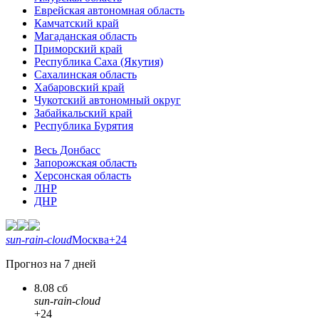
Еврейская автономная область
Камчатский край
Магаданская область
Приморский край
Республика Саха (Якутия)
Сахалинская область
Хабаровский край
Чукотский автономный округ
Забайкальский край
Республика Бурятия
Весь Донбасс
Запорожская область
Херсонская область
ЛНР
ДНР
sun-rain-cloud
Москва
+24
Прогноз на 7 дней
8.08 сб
sun-rain-cloud
+24