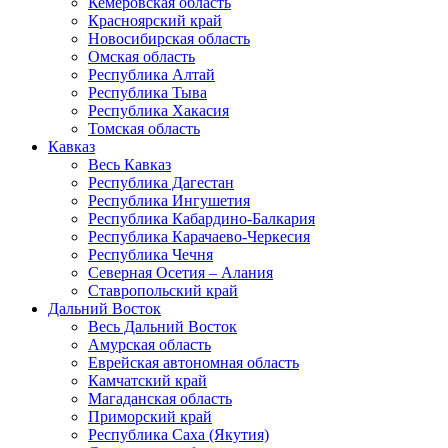
Кемеровская область
Красноярский край
Новосибирская область
Омская область
Республика Алтай
Республика Тыва
Республика Хакасия
Томская область
Кавказ
Весь Кавказ
Республика Дагестан
Республика Ингушетия
Республика Кабардино-Балкария
Республика Карачаево-Черкесия
Республика Чечня
Северная Осетия – Алания
Ставропольский край
Дальний Восток
Весь Дальний Восток
Амурская область
Еврейская автономная область
Камчатский край
Магаданская область
Приморский край
Республика Саха (Якутия)