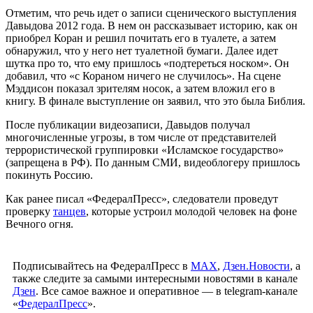
Отметим, что речь идет о записи сценического выступления
Давыдова 2012 года. В нем он рассказывает историю, как он
приобрел Коран и решил почитать его в туалете, а затем
обнаружил, что у него нет туалетной бумаги. Далее идет
шутка про то, что ему пришлось «подтереться носком». Он
добавил, что «с Кораном ничего не случилось». На сцене
Мэддисон показал зрителям носок, а затем вложил его в
книгу. В финале выступление он заявил, что это была Библия.
После публикации видеозаписи, Давыдов получал
многочисленные угрозы, в том числе от представителей
террористической группировки «Исламское государство»
(запрещена в РФ). По данным СМИ, видеоблогеру пришлось
покинуть Россию.
Как ранее писал «ФедералПресс», следователи проведут
проверку
танцев
, которые устроил молодой человек на фоне
Вечного огня.
Подписывайтесь на ФедералПресс в
МАХ
,
Дзен.Новости
, а
также следите за самыми интересными новостями в канале
Дзен
. Все самое важное и оперативное — в telegram-канале
«
ФедералПресс
».