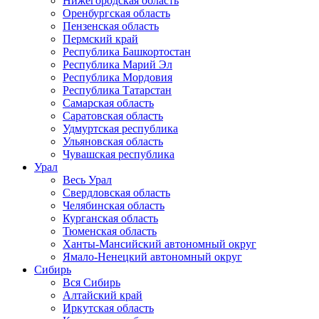
Нижегородская область
Оренбургская область
Пензенская область
Пермский край
Республика Башкортостан
Республика Марий Эл
Республика Мордовия
Республика Татарстан
Самарская область
Саратовская область
Удмуртская республика
Ульяновская область
Чувашская республика
Урал
Весь Урал
Свердловская область
Челябинская область
Курганская область
Тюменская область
Ханты-Мансийский автономный округ
Ямало-Ненецкий автономный округ
Сибирь
Вся Сибирь
Алтайский край
Иркутская область