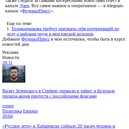
также следите за самыми интересными новостями ПФО в
канале
Дзен
. Все самое важное и оперативное — в telegram-
канале «
ФедералПресс
».
Еще по теме:
1.
Толоконникова требует признать себя потерпевшей по
делу о рабском труде в мордовской колонии
Добавьте
ФедералПресс
в мои источники, чтобы быть в курсе
новостей дня.
Реклама
Новости
20:31
Визит Зеленского в Сербию держали в тайне: в Белграде
прошла акция протеста с российскими флагами
corner
Политика
Европа
20:04
«Русское лето» в Хабаровске собрало 20 тысяч человек и