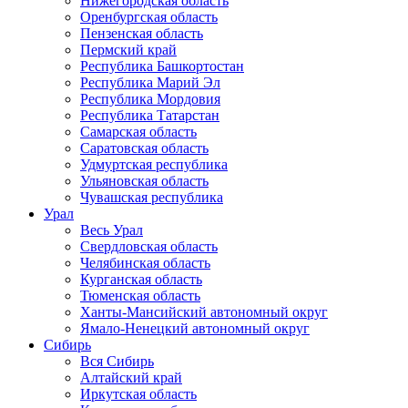
Нижегородская область
Оренбургская область
Пензенская область
Пермский край
Республика Башкортостан
Республика Марий Эл
Республика Мордовия
Республика Татарстан
Самарская область
Саратовская область
Удмуртская республика
Ульяновская область
Чувашская республика
Урал
Весь Урал
Свердловская область
Челябинская область
Курганская область
Тюменская область
Ханты-Мансийский автономный округ
Ямало-Ненецкий автономный округ
Сибирь
Вся Сибирь
Алтайский край
Иркутская область