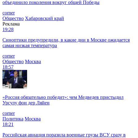
объединило поколения вокруг общей Победы
corner
Общество
Хабаровский край
Реклама
19:28
Синоптики предупредили, в какие дни в Москве ожидается
самая низкая температура
corner
Общество
Москва
18:57
«Россия обязательно победит»: чем Медведев пристыдил
Урсулу фон дер Ляйен
corner
Политика
Москва
18:21
Российская авиация поразила военные грузы ВСУ сразу в