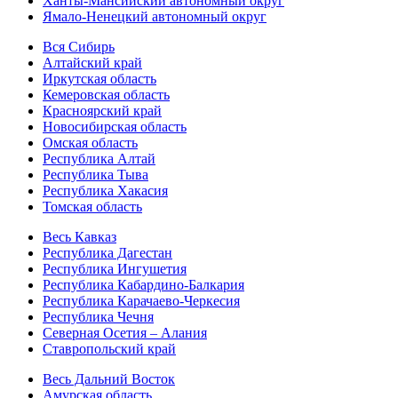
Ханты-Мансийский автономный округ
Ямало-Ненецкий автономный округ
Вся Сибирь
Алтайский край
Иркутская область
Кемеровская область
Красноярский край
Новосибирская область
Омская область
Республика Алтай
Республика Тыва
Республика Хакасия
Томская область
Весь Кавказ
Республика Дагестан
Республика Ингушетия
Республика Кабардино-Балкария
Республика Карачаево-Черкесия
Республика Чечня
Северная Осетия – Алания
Ставропольский край
Весь Дальний Восток
Амурская область