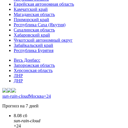
Еврейская автономная область
Камчатский край
Магаданская область
Приморский край
Республика Саха (Якутия)
Сахалинская область
Хабаровский край
Чукотский автономный округ
Забайкальский край
Республика Бурятия
Весь Донбасс
Запорожская область
Херсонская область
ЛНР
ДНР
sun-rain-cloud
Москва
+24
Прогноз на 7 дней
8.08 сб
sun-rain-cloud
+24