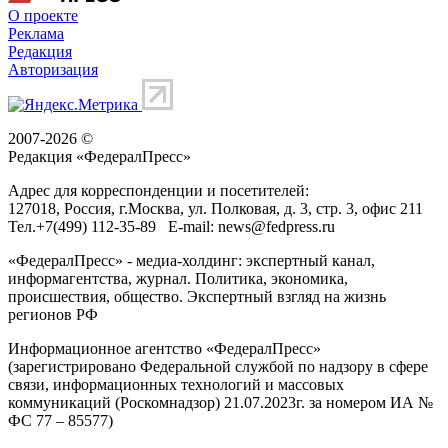
О проекте
Реклама
Редакция
Авторизация
2007-2026 ©
Редакция «
ФедералПресс
»
Адрес для корреспонденции и посетителей:
127018
, Россия, г.
Москва
,
ул. Полковая, д. 3, стр. 3
, офис 211
Тел.
+7(499) 112-35-89
E-mail:
news@fedpress.ru
«ФедералПресс» - медиа-холдинг: экспертный канал,
информагентства, журнал. Политика, экономика,
происшествия, общество. Экспертный взгляд на жизнь
регионов РФ
Информационное агентство «ФедералПресс»
(зарегистрировано Федеральной службой по надзору в сфере
связи, информационных технологий и массовых
коммуникаций (Роскомнадзор) 21.07.2023г. за номером ИА №
ФС 77 – 85577)