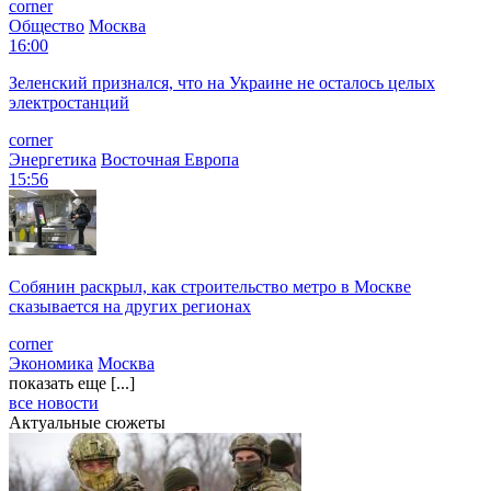
corner
Общество
Москва
16:00
Зеленский признался, что на Украине не осталось целых
электростанций
corner
Энергетика
Восточная Европа
15:56
Собянин раскрыл, как строительство метро в Москве
сказывается на других регионах
corner
Экономика
Москва
показать еще [...]
все новости
Актуальные сюжеты