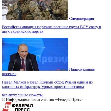
Спецоперация
Российская авиация поразила военные грузы ВСУ сразу в
двух украинских портах
Национальные
проекты
Павел Малков назвал Южный обход Рязани одним из
ключевых инфраструктурных проектов региона
все актуальные сюжеты
© Информационное агентство «ФедералПресс»