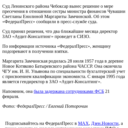
Суд Ленинского района Чебоксар вынес решение о мере
пресечения в отношении сестры министра финансов Чувашии
Светланы Енилиной Маргариты Замчинской. Об этом
«ФедералПресс» сообщили в пресс-службе суда.
Суд принял решения, что два ближайшие месяца директор
ЗАО «Аудит-Консалтинг» проведет в СИЗО.
По информации источника «ФедералПресс», женщину
подозревают в получении взятки.
Маргарита Замчинская родилась 28 июля 1957 года в деревне
Новое Котяково Батыревского района ЧАССР. Она окончила
ЧГУ им. И. Н. Ульянова по специальности бухгалтерский учет
с присвоением квалификации экономиста. С января 1995 года
является гендиректор в ЗАО «Аудит-Консалтинг».
Напомним, она
была задержана сотрудниками ФСБ
21
февраля.
Фото: ФедералПресс / Евгений Поторочин
Подписывайтесь на ФедералПресс в
МАХ
,
Дзен.Новости
, а