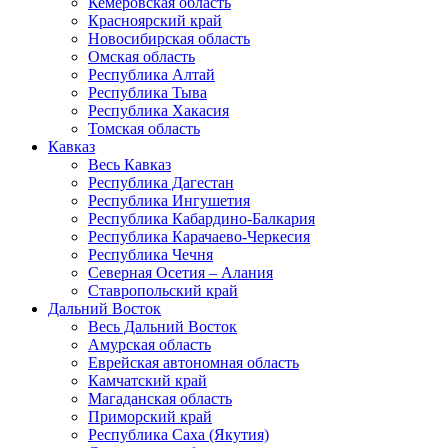
Кемеровская область
Красноярский край
Новосибирская область
Омская область
Республика Алтай
Республика Тыва
Республика Хакасия
Томская область
Кавказ
Весь Кавказ
Республика Дагестан
Республика Ингушетия
Республика Кабардино-Балкария
Республика Карачаево-Черкесия
Республика Чечня
Северная Осетия – Алания
Ставропольский край
Дальний Восток
Весь Дальний Восток
Амурская область
Еврейская автономная область
Камчатский край
Магаданская область
Приморский край
Республика Саха (Якутия)