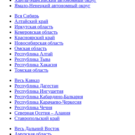
Ханты-Мансийский автономный округ
Ямало-Ненецкий автономный округ
Вся Сибирь
Алтайский край
Иркутская область
Кемеровская область
Красноярский край
Новосибирская область
Омская область
Республика Алтай
Республика Тыва
Республика Хакасия
Томская область
Весь Кавказ
Республика Дагестан
Республика Ингушетия
Республика Кабардино-Балкария
Республика Карачаево-Черкесия
Республика Чечня
Северная Осетия – Алания
Ставропольский край
Весь Дальний Восток
Амурская область