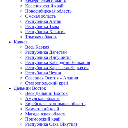
Кемеровская область
Красноярский край
Новосибирская область
Омская область
Республика Алтай
Республика Тыва
Республика Хакасия
Томская область
Кавказ
Весь Кавказ
Республика Дагестан
Республика Ингушетия
Республика Кабардино-Балкария
Республика Карачаево-Черкесия
Республика Чечня
Северная Осетия – Алания
Ставропольский край
Дальний Восток
Весь Дальний Восток
Амурская область
Еврейская автономная область
Камчатский край
Магаданская область
Приморский край
Республика Саха (Якутия)