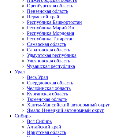
Нижегородская область
Оренбургская область
Пензенская область
Пермский край
Республика Башкортостан
Республика Марий Эл
Республика Мордовия
Республика Татарстан
Самарская область
Саратовская область
Удмуртская республика
Ульяновская область
Чувашская республика
Урал
Весь Урал
Свердловская область
Челябинская область
Курганская область
Тюменская область
Ханты-Мансийский автономный округ
Ямало-Ненецкий автономный округ
Сибирь
Вся Сибирь
Алтайский край
Иркутская область