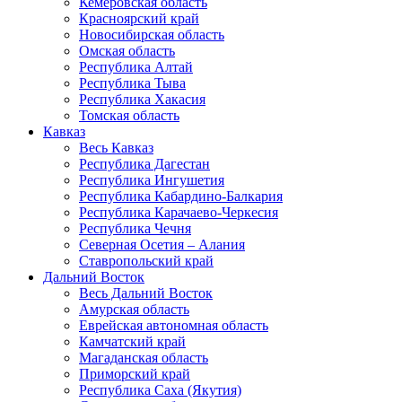
Кемеровская область
Красноярский край
Новосибирская область
Омская область
Республика Алтай
Республика Тыва
Республика Хакасия
Томская область
Кавказ
Весь Кавказ
Республика Дагестан
Республика Ингушетия
Республика Кабардино-Балкария
Республика Карачаево-Черкесия
Республика Чечня
Северная Осетия – Алания
Ставропольский край
Дальний Восток
Весь Дальний Восток
Амурская область
Еврейская автономная область
Камчатский край
Магаданская область
Приморский край
Республика Саха (Якутия)