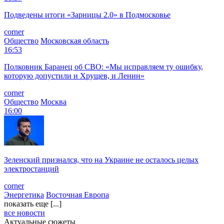
Подведены итоги «Зарницы 2.0» в Подмосковье
corner
Общество
Московская область
16:53
Полковник Баранец об СВО: «Мы исправляем ту ошибку,
которую допустили и Хрущев, и Ленин»
corner
Общество
Москва
16:00
Зеленский признался, что на Украине не осталось целых
электростанций
corner
Энергетика
Восточная Европа
показать еще [...]
все новости
Актуальные сюжеты