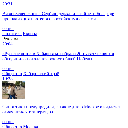
20:31
Визит Зеленского в Сербию держали в тайне: в Белграде
прошла акция протеста с российскими флагами
corner
Политика
Европа
Реклама
20:04
«Русское лето» в Хабаровске собрало 20 тысяч человек и
объединило поколения вокруг общей Победы
corner
Общество
Хабаровский край
19:28
Синоптики предупредили, в какие дни в Москве ожидается
самая низкая температура
corner
Общество
Москва