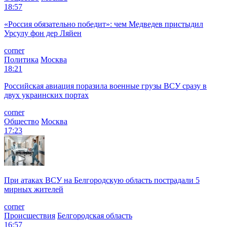
18:57
«Россия обязательно победит»: чем Медведев пристыдил
Урсулу фон дер Ляйен
corner
Политика
Москва
18:21
Российская авиация поразила военные грузы ВСУ сразу в
двух украинских портах
corner
Общество
Москва
17:23
При атаках ВСУ на Белгородскую область пострадали 5
мирных жителей
corner
Происшествия
Белгородская область
16:57