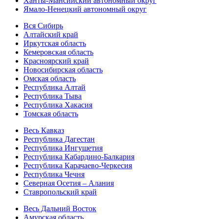
Ханты-Мансийский автономный округ
Ямало-Ненецкий автономный округ
Вся Сибирь
Алтайский край
Иркутская область
Кемеровская область
Красноярский край
Новосибирская область
Омская область
Республика Алтай
Республика Тыва
Республика Хакасия
Томская область
Весь Кавказ
Республика Дагестан
Республика Ингушетия
Республика Кабардино-Балкария
Республика Карачаево-Черкесия
Республика Чечня
Северная Осетия – Алания
Ставропольский край
Весь Дальний Восток
Амурская область