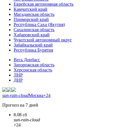
Еврейская автономная область
Камчатский край
Магаданская область
Приморский край
Республика Саха (Якутия)
Сахалинская область
Хабаровский край
Чукотский автономный округ
Забайкальский край
Республика Бурятия
Весь Донбасс
Запорожская область
Херсонская область
ЛНР
ДНР
sun-rain-cloud
Москва
+24
Прогноз на 7 дней
8.08 сб
sun-rain-cloud
+24