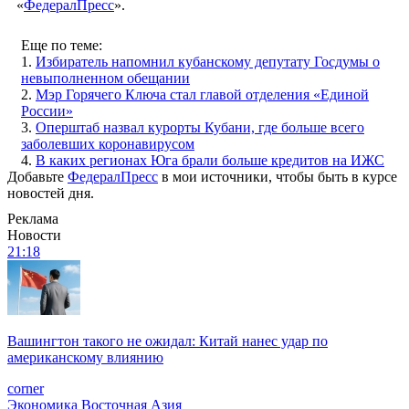
«
ФедералПресс
».
Еще по теме:
1.
Избиратель напомнил кубанскому депутату Госдумы о
невыполненном обещании
2.
Мэр Горячего Ключа стал главой отделения «Единой
России»
3.
Оперштаб назвал курорты Кубани, где больше всего
заболевших коронавирусом
4.
В каких регионах Юга брали больше кредитов на ИЖС
Добавьте
ФедералПресс
в мои источники, чтобы быть в курсе
новостей дня.
Реклама
Новости
21:18
Вашингтон такого не ожидал: Китай нанес удар по
американскому влиянию
corner
Экономика
Восточная Азия