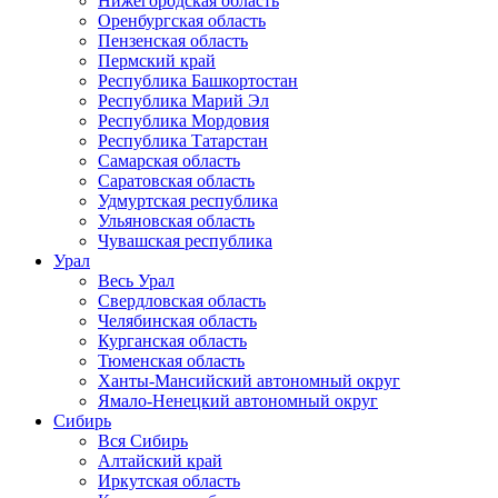
Нижегородская область
Оренбургская область
Пензенская область
Пермский край
Республика Башкортостан
Республика Марий Эл
Республика Мордовия
Республика Татарстан
Самарская область
Саратовская область
Удмуртская республика
Ульяновская область
Чувашская республика
Урал
Весь Урал
Свердловская область
Челябинская область
Курганская область
Тюменская область
Ханты-Мансийский автономный округ
Ямало-Ненецкий автономный округ
Сибирь
Вся Сибирь
Алтайский край
Иркутская область