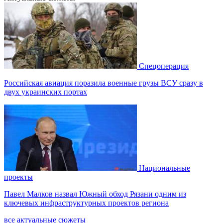
Спецоперация
Российская авиация поразила военные грузы ВСУ сразу в
двух украинских портах
Национальные
проекты
Павел Малков назвал Южный обход Рязани одним из
ключевых инфраструктурных проектов региона
все актуальные сюжеты