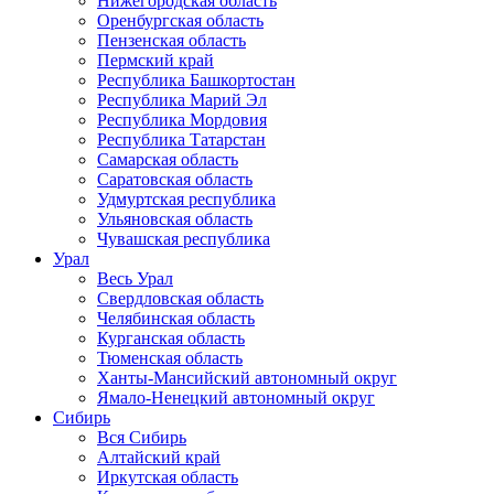
Нижегородская область
Оренбургская область
Пензенская область
Пермский край
Республика Башкортостан
Республика Марий Эл
Республика Мордовия
Республика Татарстан
Самарская область
Саратовская область
Удмуртская республика
Ульяновская область
Чувашская республика
Урал
Весь Урал
Свердловская область
Челябинская область
Курганская область
Тюменская область
Ханты-Мансийский автономный округ
Ямало-Ненецкий автономный округ
Сибирь
Вся Сибирь
Алтайский край
Иркутская область