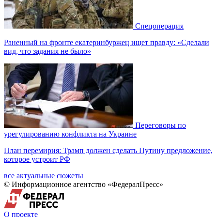
Спецоперация
Раненный на фронте екатеринбуржец ищет правду: «Сделали
вид, что задания не было»
Переговоры по
урегулированию конфликта на Украине
План перемирия: Трамп должен сделать Путину предложение,
которое устроит РФ
все актуальные сюжеты
© Информационное агентство «ФедералПресс»
О проекте