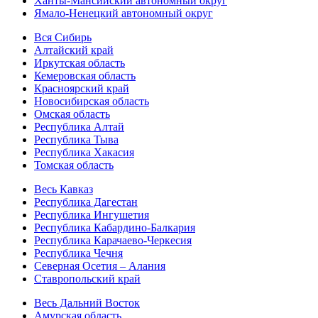
Ханты-Мансийский автономный округ
Ямало-Ненецкий автономный округ
Вся Сибирь
Алтайский край
Иркутская область
Кемеровская область
Красноярский край
Новосибирская область
Омская область
Республика Алтай
Республика Тыва
Республика Хакасия
Томская область
Весь Кавказ
Республика Дагестан
Республика Ингушетия
Республика Кабардино-Балкария
Республика Карачаево-Черкесия
Республика Чечня
Северная Осетия – Алания
Ставропольский край
Весь Дальний Восток
Амурская область