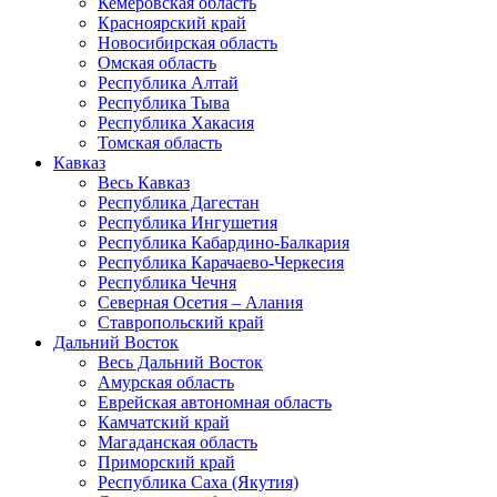
Кемеровская область
Красноярский край
Новосибирская область
Омская область
Республика Алтай
Республика Тыва
Республика Хакасия
Томская область
Кавказ
Весь Кавказ
Республика Дагестан
Республика Ингушетия
Республика Кабардино-Балкария
Республика Карачаево-Черкесия
Республика Чечня
Северная Осетия – Алания
Ставропольский край
Дальний Восток
Весь Дальний Восток
Амурская область
Еврейская автономная область
Камчатский край
Магаданская область
Приморский край
Республика Саха (Якутия)