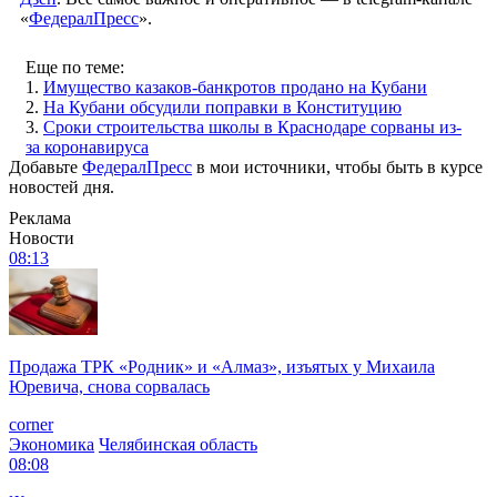
«
ФедералПресс
».
Еще по теме:
1.
Имущество казаков-банкротов продано на Кубани
2.
На Кубани обсудили поправки в Конституцию
3.
Сроки строительства школы в Краснодаре сорваны из-
за коронавируса
Добавьте
ФедералПресс
в мои источники, чтобы быть в курсе
новостей дня.
Реклама
Новости
08:13
Продажа ТРК «Родник» и «Алмаз», изъятых у Михаила
Юревича, снова сорвалась
corner
Экономика
Челябинская область
08:08