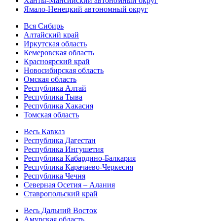
Ханты-Мансийский автономный округ
Ямало-Ненецкий автономный округ
Вся Сибирь
Алтайский край
Иркутская область
Кемеровская область
Красноярский край
Новосибирская область
Омская область
Республика Алтай
Республика Тыва
Республика Хакасия
Томская область
Весь Кавказ
Республика Дагестан
Республика Ингушетия
Республика Кабардино-Балкария
Республика Карачаево-Черкесия
Республика Чечня
Северная Осетия – Алания
Ставропольский край
Весь Дальний Восток
Амурская область