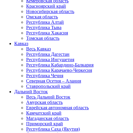
Кемеровская область
Красноярский край
Новосибирская область
Омская область
Республика Алтай
Республика Тыва
Республика Хакасия
Томская область
Кавказ
Весь Кавказ
Республика Дагестан
Республика Ингушетия
Республика Кабардино-Балкария
Республика Карачаево-Черкесия
Республика Чечня
Северная Осетия – Алания
Ставропольский край
Дальний Восток
Весь Дальний Восток
Амурская область
Еврейская автономная область
Камчатский край
Магаданская область
Приморский край
Республика Саха (Якутия)