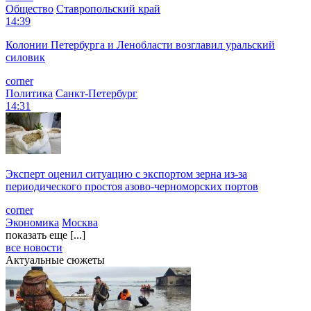
Общество
Ставропольский край
14:39
Колонии Петербурга и Ленобласти возглавил уральский
силовик
corner
Политика
Санкт-Петербург
14:31
Эксперт оценил ситуацию с экспортом зерна из-за
периодического простоя азово-черноморских портов
corner
Экономика
Москва
показать еще [...]
все новости
Актуальные сюжеты