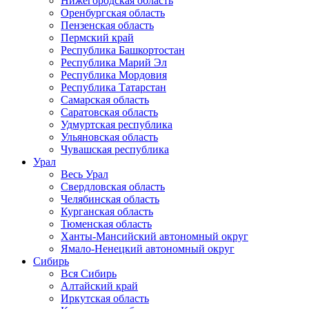
Нижегородская область
Оренбургская область
Пензенская область
Пермский край
Республика Башкортостан
Республика Марий Эл
Республика Мордовия
Республика Татарстан
Самарская область
Саратовская область
Удмуртская республика
Ульяновская область
Чувашская республика
Урал
Весь Урал
Свердловская область
Челябинская область
Курганская область
Тюменская область
Ханты-Мансийский автономный округ
Ямало-Ненецкий автономный округ
Сибирь
Вся Сибирь
Алтайский край
Иркутская область