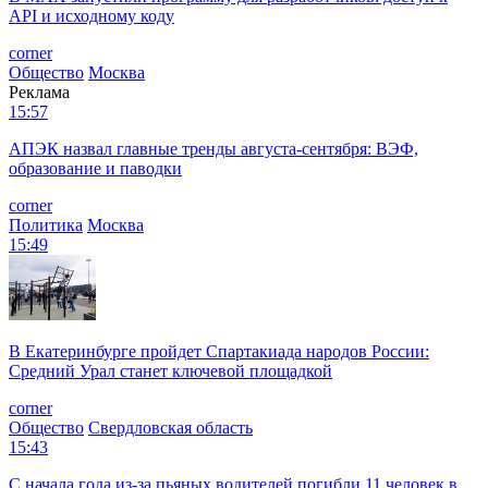
API и исходному коду
corner
Общество
Москва
Реклама
15:57
АПЭК назвал главные тренды августа-сентября: ВЭФ,
образование и паводки
corner
Политика
Москва
15:49
В Екатеринбурге пройдет Спартакиада народов России:
Средний Урал станет ключевой площадкой
corner
Общество
Свердловская область
15:43
С начала года из‑за пьяных водителей погибли 11 человек в