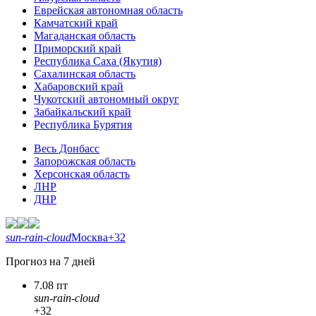
Еврейская автономная область
Камчатский край
Магаданская область
Приморский край
Республика Саха (Якутия)
Сахалинская область
Хабаровский край
Чукотский автономный округ
Забайкальский край
Республика Бурятия
Весь Донбасс
Запорожская область
Херсонская область
ЛНР
ДНР
sun-rain-cloud
Москва
+32
Прогноз на 7 дней
7.08 пт
sun-rain-cloud
+32