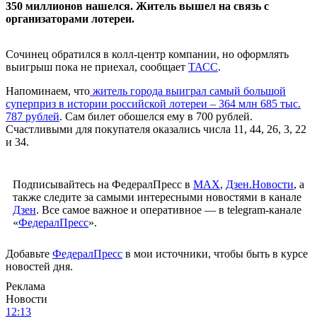
350 миллионов нашелся. Житель вышел на связь с
организаторами лотереи.
Сочинец обратился в колл-центр компании, но оформлять
выигрыш пока не приехал, сообщает
ТАСС
.
Напоминаем, что
житель города выиграл самый большой
суперприз в истории российской лотереи – 364 млн 685 тыс.
787 рублей
. Сам билет обошелся ему в 700 рублей.
Счастливыми для покупателя оказались числа 11, 44, 26, 3, 22
и 34.
Подписывайтесь на ФедералПресс в
МАХ
,
Дзен.Новости
, а
также следите за самыми интересными новостями в канале
Дзен
. Все самое важное и оперативное — в telegram-канале
«
ФедералПресс
».
Добавьте
ФедералПресс
в мои источники, чтобы быть в курсе
новостей дня.
Реклама
Новости
12:13