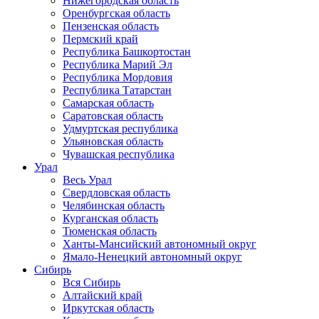
Нижегородская область
Оренбургская область
Пензенская область
Пермский край
Республика Башкортостан
Республика Марий Эл
Республика Мордовия
Республика Татарстан
Самарская область
Саратовская область
Удмуртская республика
Ульяновская область
Чувашская республика
Урал
Весь Урал
Свердловская область
Челябинская область
Курганская область
Тюменская область
Ханты-Мансийский автономный округ
Ямало-Ненецкий автономный округ
Сибирь
Вся Сибирь
Алтайский край
Иркутская область