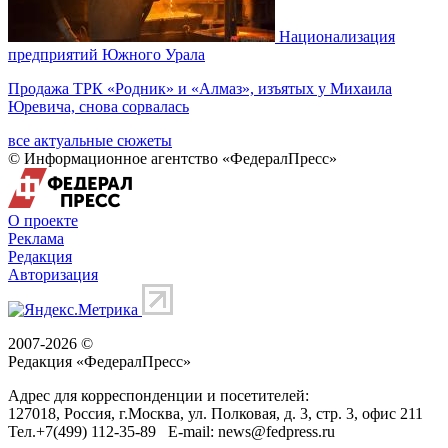
Национализация
предприятий Южного Урала
Продажа ТРК «Родник» и «Алмаз», изъятых у Михаила
Юревича, снова сорвалась
все актуальные сюжеты
© Информационное агентство «ФедералПресс»
О проекте
Реклама
Редакция
Авторизация
2007-2026 ©
Редакция «
ФедералПресс
»
Адрес для корреспонденции и посетителей:
127018
, Россия, г.
Москва
,
ул. Полковая, д. 3, стр. 3
, офис 211
Тел.
+7(499) 112-35-89
E-mail:
news@fedpress.ru