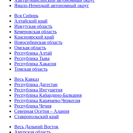
Ханты-Мансийский автономный округ
Ямало-Ненецкий автономный округ
Вся Сибирь
Алтайский край
Иркутская область
Кемеровская область
Красноярский край
Новосибирская область
Омская область
Республика Алтай
Республика Тыва
Республика Хакасия
Томская область
Весь Кавказ
Республика Дагестан
Республика Ингушетия
Республика Кабардино-Балкария
Республика Карачаево-Черкесия
Республика Чечня
Северная Осетия – Алания
Ставропольский край
Весь Дальний Восток
Амурская область