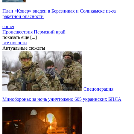
План «Ковер» введен в Березниках и Соликамске из-за
ракетной опасности
corner
Происшествия
Пермский край
показать еще [...]
все новости
Актуальные сюжеты
Спецоперация
Минобороны: за ночь уничтожено 605 украинских БПЛА