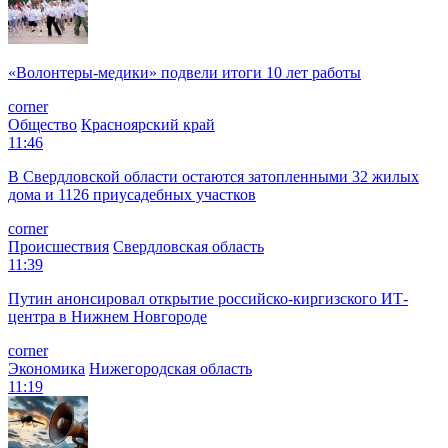
«Волонтеры-медики» подвели итоги 10 лет работы
corner
Общество
Красноярский край
11:46
В Свердловской области остаются затопленными 32 жилых
дома и 1126 приусадебных участков
corner
Происшествия
Свердловская область
11:39
Путин анонсировал открытие российско-киргизского ИТ-
центра в Нижнем Новгороде
corner
Экономика
Нижегородская область
11:19