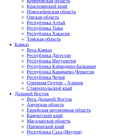
Кемеровская область
Красноярский край
Новосибирская область
Омская область
Республика Алтай
Республика Тыва
Республика Хакасия
Томская область
Кавказ
Весь Кавказ
Республика Дагестан
Республика Ингушетия
Республика Кабардино-Балкария
Республика Карачаево-Черкесия
Республика Чечня
Северная Осетия – Алания
Ставропольский край
Дальний Восток
Весь Дальний Восток
Амурская область
Еврейская автономная область
Камчатский край
Магаданская область
Приморский край
Республика Саха (Якутия)