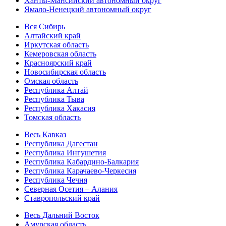
Ханты-Мансийский автономный округ
Ямало-Ненецкий автономный округ
Вся Сибирь
Алтайский край
Иркутская область
Кемеровская область
Красноярский край
Новосибирская область
Омская область
Республика Алтай
Республика Тыва
Республика Хакасия
Томская область
Весь Кавказ
Республика Дагестан
Республика Ингушетия
Республика Кабардино-Балкария
Республика Карачаево-Черкесия
Республика Чечня
Северная Осетия – Алания
Ставропольский край
Весь Дальний Восток
Амурская область