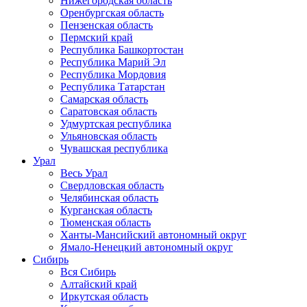
Нижегородская область
Оренбургская область
Пензенская область
Пермский край
Республика Башкортостан
Республика Марий Эл
Республика Мордовия
Республика Татарстан
Самарская область
Саратовская область
Удмуртская республика
Ульяновская область
Чувашская республика
Урал
Весь Урал
Свердловская область
Челябинская область
Курганская область
Тюменская область
Ханты-Мансийский автономный округ
Ямало-Ненецкий автономный округ
Сибирь
Вся Сибирь
Алтайский край
Иркутская область