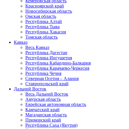
Кемеровская область
Красноярский край
Новосибирская область
Омская область
Республика Алтай
Республика Тыва
Республика Хакасия
Томская область
Кавказ
Весь Кавказ
Республика Дагестан
Республика Ингушетия
Республика Кабардино-Балкария
Республика Карачаево-Черкесия
Республика Чечня
Северная Осетия – Алания
Ставропольский край
Дальний Восток
Весь Дальний Восток
Амурская область
Еврейская автономная область
Камчатский край
Магаданская область
Приморский край
Республика Саха (Якутия)