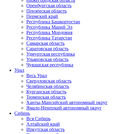
Нижегородская область
Оренбургская область
Пензенская область
Пермский край
Республика Башкортостан
Республика Марий Эл
Республика Мордовия
Республика Татарстан
Самарская область
Саратовская область
Удмуртская республика
Ульяновская область
Чувашская республика
Урал
Весь Урал
Свердловская область
Челябинская область
Курганская область
Тюменская область
Ханты-Мансийский автономный округ
Ямало-Ненецкий автономный округ
Сибирь
Вся Сибирь
Алтайский край
Иркутская область