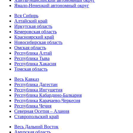
Ханты-Мансийский автономный округ
Ямало-Ненецкий автономный округ
Вся Сибирь
Алтайский край
Иркутская область
Кемеровская область
Красноярский край
Новосибирская область
Омская область
Республика Алтай
Республика Тыва
Республика Хакасия
Томская область
Весь Кавказ
Республика Дагестан
Республика Ингушетия
Республика Кабардино-Балкария
Республика Карачаево-Черкесия
Республика Чечня
Северная Осетия – Алания
Ставропольский край
Весь Дальний Восток
Амурская область