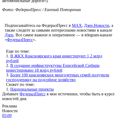
автомобильные дороги»).
Фото: ФедералПресс / Евгений Поторочин
Подписывайтесь на ФедералПресс в
МАХ
,
Дзен.Новости
, а
также следите за самыми интересными новостями в канале
Дзен
. Все самое важное и оперативное — в telegram-канале
«
ФедералПресс
».
Еще по теме:
1.
В ЖКХ Красноярского края инвестируют 1,2 млрд
рублей
2.
В создание инфраструктуры Енисейской Сибири
инвестировано 18 млрд рублей
3.
Более 100 красноярских многодетных семей получили
господдержку на подсобное хозяйство
Сюжет по теме:
1.
Национальные проекты
Добавьте
ФедералПресс
в мои источники, чтобы быть в курсе
новостей дня.
Реклама
Новости
05:09