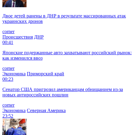
Двое детей ранены в ДНР в результате массированных атак
украинских дронов
corner
Происшествия
ДНР
00:41
Японские подержанные авто захватывают российский рынок:
как изменился ввоз
corner
Экономика
Приморский край
00:23
Сенатор США пригрозил американцам обнищанием из-за
новых антироссийских пошлин
corner
Экономика
Северная Америка
23:52