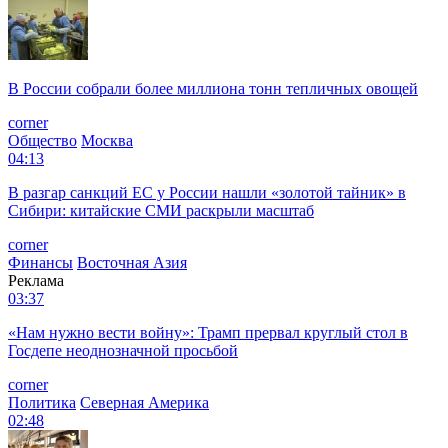
В России собрали более миллиона тонн тепличных овощей
corner
Общество
Москва
04:13
В разгар санкций ЕС у России нашли «золотой тайник» в
Сибири: китайские СМИ раскрыли масштаб
corner
Финансы
Восточная Азия
Реклама
03:37
«Нам нужно вести войну»: Трамп прервал круглый стол в
Госдепе неоднозначной просьбой
corner
Политика
Северная Америка
02:48