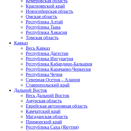
Кемеровская область
Красноярский край
Новосибирская область
Омская область
Республика Алтай
Республика Тыва
Республика Хакасия
Томская область
Кавказ
Весь Кавказ
Республика Дагестан
Республика Ингушетия
Республика Кабардино-Балкария
Республика Карачаево-Черкесия
Республика Чечня
Северная Осетия – Алания
Ставропольский край
Дальний Восток
Весь Дальний Восток
Амурская область
Еврейская автономная область
Камчатский край
Магаданская область
Приморский край
Республика Саха (Якутия)