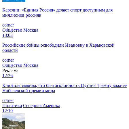
Карелин: «Единая Россия» делает спорт доступным для
миллионов россиян
corner
Общество
Москва
13:03
Российские бойцы освободили Ивановку в Харьковской
области
corner
Общество
Москва
Реклама
12:26
Клинтон заявила, что благосклонность Путина Трампу важнее
Нобелевской премии мира
corner
Политика
Северная Америка
12:19