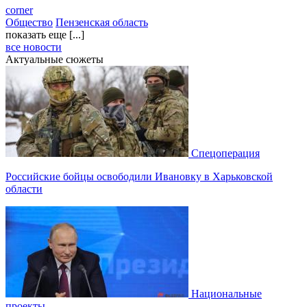
corner
Общество
Пензенская область
показать еще [...]
все новости
Актуальные сюжеты
Спецоперация
Российские бойцы освободили Ивановку в Харьковской
области
Национальные
проекты