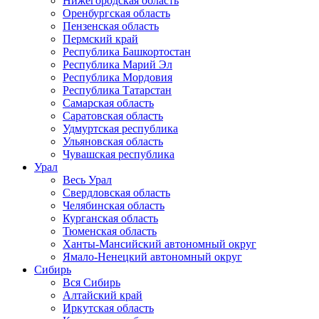
Нижегородская область
Оренбургская область
Пензенская область
Пермский край
Республика Башкортостан
Республика Марий Эл
Республика Мордовия
Республика Татарстан
Самарская область
Саратовская область
Удмуртская республика
Ульяновская область
Чувашская республика
Урал
Весь Урал
Свердловская область
Челябинская область
Курганская область
Тюменская область
Ханты-Мансийский автономный округ
Ямало-Ненецкий автономный округ
Сибирь
Вся Сибирь
Алтайский край
Иркутская область