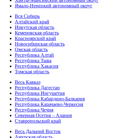
Ханты-Мансийский автономный округ
Ямало-Ненецкий автономный округ
Вся Сибирь
Алтайский край
Иркутская область
Кемеровская область
Красноярский край
Новосибирская область
Омская область
Республика Алтай
Республика Тыва
Республика Хакасия
Томская область
Весь Кавказ
Республика Дагестан
Республика Ингушетия
Республика Кабардино-Балкария
Республика Карачаево-Черкесия
Республика Чечня
Северная Осетия – Алания
Ставропольский край
Весь Дальний Восток
Амурская область