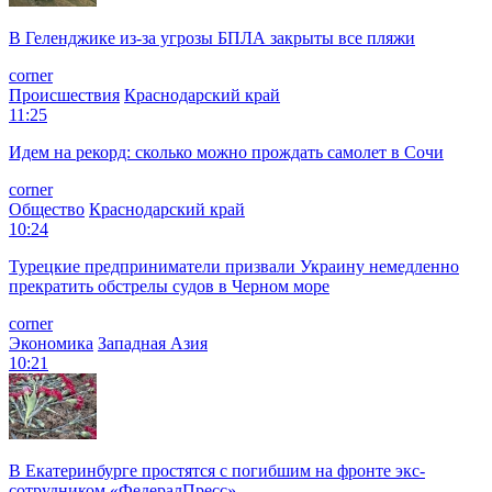
В Геленджике из-за угрозы БПЛА закрыты все пляжи
corner
Происшествия
Краснодарский край
11:25
Идем на рекорд: сколько можно прождать самолет в Сочи
corner
Общество
Краснодарский край
10:24
Турецкие предприниматели призвали Украину немедленно
прекратить обстрелы судов в Черном море
corner
Экономика
Западная Азия
10:21
В Екатеринбурге простятся с погибшим на фронте экс-
сотрудником «ФедералПресс»