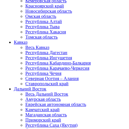
Кемеровская область
Красноярский край
Новосибирская область
Омская область
Республика Алтай
Республика Тыва
Республика Хакасия
Томская область
Кавказ
Весь Кавказ
Республика Дагестан
Республика Ингушетия
Республика Кабардино-Балкария
Республика Карачаево-Черкесия
Республика Чечня
Северная Осетия – Алания
Ставропольский край
Дальний Восток
Весь Дальний Восток
Амурская область
Еврейская автономная область
Камчатский край
Магаданская область
Приморский край
Республика Саха (Якутия)