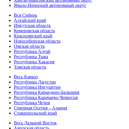
Ханты-Мансийский автономный округ
Ямало-Ненецкий автономный округ
Вся Сибирь
Алтайский край
Иркутская область
Кемеровская область
Красноярский край
Новосибирская область
Омская область
Республика Алтай
Республика Тыва
Республика Хакасия
Томская область
Весь Кавказ
Республика Дагестан
Республика Ингушетия
Республика Кабардино-Балкария
Республика Карачаево-Черкесия
Республика Чечня
Северная Осетия – Алания
Ставропольский край
Весь Дальний Восток
Амурская область