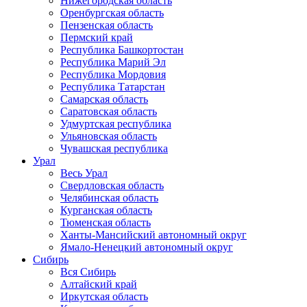
Нижегородская область
Оренбургская область
Пензенская область
Пермский край
Республика Башкортостан
Республика Марий Эл
Республика Мордовия
Республика Татарстан
Самарская область
Саратовская область
Удмуртская республика
Ульяновская область
Чувашская республика
Урал
Весь Урал
Свердловская область
Челябинская область
Курганская область
Тюменская область
Ханты-Мансийский автономный округ
Ямало-Ненецкий автономный округ
Сибирь
Вся Сибирь
Алтайский край
Иркутская область