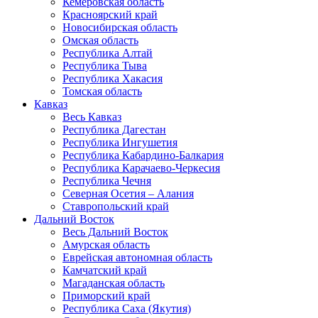
Кемеровская область
Красноярский край
Новосибирская область
Омская область
Республика Алтай
Республика Тыва
Республика Хакасия
Томская область
Кавказ
Весь Кавказ
Республика Дагестан
Республика Ингушетия
Республика Кабардино-Балкария
Республика Карачаево-Черкесия
Республика Чечня
Северная Осетия – Алания
Ставропольский край
Дальний Восток
Весь Дальний Восток
Амурская область
Еврейская автономная область
Камчатский край
Магаданская область
Приморский край
Республика Саха (Якутия)