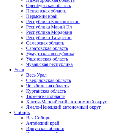
Нижегородская область
Оренбургская область
Пензенская область
Пермский край
Республика Башкортостан
Республика Марий Эл
Республика Мордовия
Республика Татарстан
Самарская область
Саратовская область
Удмуртская республика
Ульяновская область
Чувашская республика
Урал
Весь Урал
Свердловская область
Челябинская область
Курганская область
Тюменская область
Ханты-Мансийский автономный округ
Ямало-Ненецкий автономный округ
Сибирь
Вся Сибирь
Алтайский край
Иркутская область