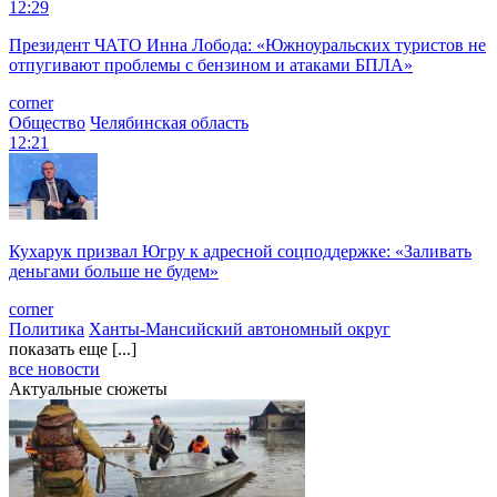
12:29
Президент ЧАТО Инна Лобода: «Южноуральских туристов не
отпугивают проблемы с бензином и атаками БПЛА»
corner
Общество
Челябинская область
12:21
Кухарук призвал Югру к адресной соцподдержке: «Заливать
деньгами больше не будем»
corner
Политика
Ханты-Мансийский автономный округ
показать еще [...]
все новости
Актуальные сюжеты