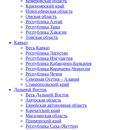
Кемеровская область
Красноярский край
Новосибирская область
Омская область
Республика Алтай
Республика Тыва
Республика Хакасия
Томская область
Кавказ
Весь Кавказ
Республика Дагестан
Республика Ингушетия
Республика Кабардино-Балкария
Республика Карачаево-Черкесия
Республика Чечня
Северная Осетия – Алания
Ставропольский край
Дальний Восток
Весь Дальний Восток
Амурская область
Еврейская автономная область
Камчатский край
Магаданская область
Приморский край
Республика Саха (Якутия)