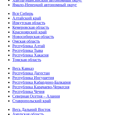
Ханты-Мансийский автономный округ
Ямало-Ненецкий автономный округ
Вся Сибирь
Алтайский край
Иркутская область
Кемеровская область
Красноярский край
Новосибирская область
Омская область
Республика Алтай
Республика Тыва
Республика Хакасия
Томская область
Весь Кавказ
Республика Дагестан
Республика Ингушетия
Республика Кабардино-Балкария
Республика Карачаево-Черкесия
Республика Чечня
Северная Осетия – Алания
Ставропольский край
Весь Дальний Восток
Амурская область