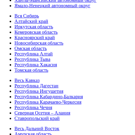
Ханты-Мансийский автономный округ
Ямало-Ненецкий автономный округ
Вся Сибирь
Алтайский край
Иркутская область
Кемеровская область
Красноярский край
Новосибирская область
Омская область
Республика Алтай
Республика Тыва
Республика Хакасия
Томская область
Весь Кавказ
Республика Дагестан
Республика Ингушетия
Республика Кабардино-Балкария
Республика Карачаево-Черкесия
Республика Чечня
Северная Осетия – Алания
Ставропольский край
Весь Дальний Восток
Амурская область