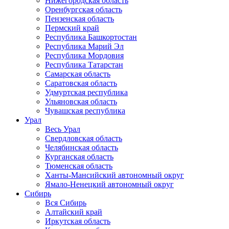
Нижегородская область
Оренбургская область
Пензенская область
Пермский край
Республика Башкортостан
Республика Марий Эл
Республика Мордовия
Республика Татарстан
Самарская область
Саратовская область
Удмуртская республика
Ульяновская область
Чувашская республика
Урал
Весь Урал
Свердловская область
Челябинская область
Курганская область
Тюменская область
Ханты-Мансийский автономный округ
Ямало-Ненецкий автономный округ
Сибирь
Вся Сибирь
Алтайский край
Иркутская область