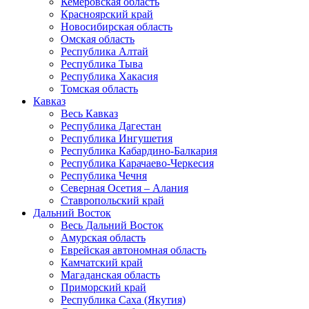
Кемеровская область
Красноярский край
Новосибирская область
Омская область
Республика Алтай
Республика Тыва
Республика Хакасия
Томская область
Кавказ
Весь Кавказ
Республика Дагестан
Республика Ингушетия
Республика Кабардино-Балкария
Республика Карачаево-Черкесия
Республика Чечня
Северная Осетия – Алания
Ставропольский край
Дальний Восток
Весь Дальний Восток
Амурская область
Еврейская автономная область
Камчатский край
Магаданская область
Приморский край
Республика Саха (Якутия)