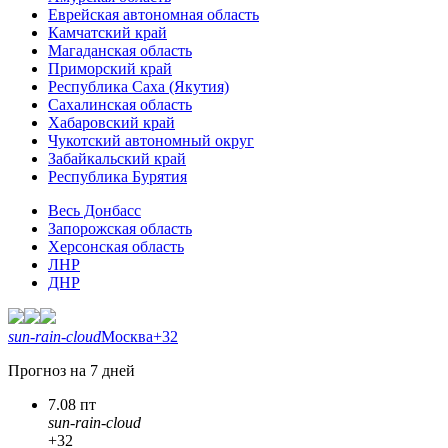
Еврейская автономная область
Камчатский край
Магаданская область
Приморский край
Республика Саха (Якутия)
Сахалинская область
Хабаровский край
Чукотский автономный округ
Забайкальский край
Республика Бурятия
Весь Донбасс
Запорожская область
Херсонская область
ЛНР
ДНР
sun-rain-cloud
Москва
+32
Прогноз на 7 дней
7.08 пт
sun-rain-cloud
+32