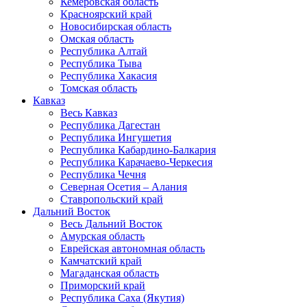
Кемеровская область
Красноярский край
Новосибирская область
Омская область
Республика Алтай
Республика Тыва
Республика Хакасия
Томская область
Кавказ
Весь Кавказ
Республика Дагестан
Республика Ингушетия
Республика Кабардино-Балкария
Республика Карачаево-Черкесия
Республика Чечня
Северная Осетия – Алания
Ставропольский край
Дальний Восток
Весь Дальний Восток
Амурская область
Еврейская автономная область
Камчатский край
Магаданская область
Приморский край
Республика Саха (Якутия)