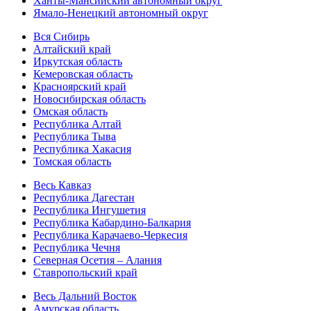
Ханты-Мансийский автономный округ
Ямало-Ненецкий автономный округ
Вся Сибирь
Алтайский край
Иркутская область
Кемеровская область
Красноярский край
Новосибирская область
Омская область
Республика Алтай
Республика Тыва
Республика Хакасия
Томская область
Весь Кавказ
Республика Дагестан
Республика Ингушетия
Республика Кабардино-Балкария
Республика Карачаево-Черкесия
Республика Чечня
Северная Осетия – Алания
Ставропольский край
Весь Дальний Восток
Амурская область