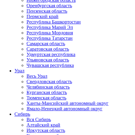
Нижегородская область
Оренбургская область
Пензенская область
Пермский край
Республика Башкортостан
Республика Марий Эл
Республика Мордовия
Республика Татарстан
Самарская область
Саратовская область
Удмуртская республика
Ульяновская область
Чувашская республика
Урал
Весь Урал
Свердловская область
Челябинская область
Курганская область
Тюменская область
Ханты-Мансийский автономный округ
Ямало-Ненецкий автономный округ
Сибирь
Вся Сибирь
Алтайский край
Иркутская область