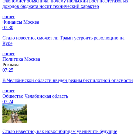
Экономист объяснила, почему июльский рост нефтегазовых
доходов бюджета носит технический характер
corner
Финансы
Москва
07:30
Стало известно, сможет ли Трамп устроить революцию на
Кубе
corner
Политика
Москва
Реклама
07:25
В Челябинской области введен режим беспилотной опасности
corner
Общество
Челябинская область
07:24
Стало известно, как новосибирцам увеличить будущие