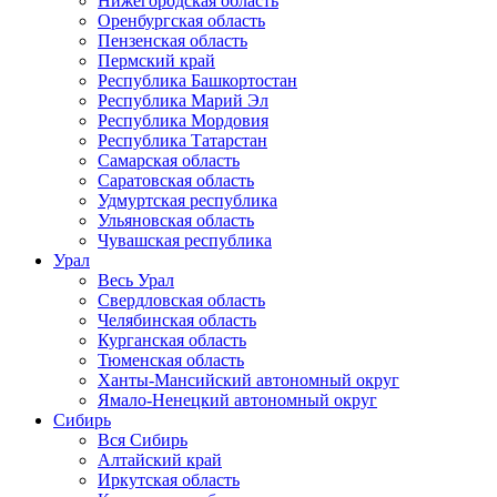
Нижегородская область
Оренбургская область
Пензенская область
Пермский край
Республика Башкортостан
Республика Марий Эл
Республика Мордовия
Республика Татарстан
Самарская область
Саратовская область
Удмуртская республика
Ульяновская область
Чувашская республика
Урал
Весь Урал
Свердловская область
Челябинская область
Курганская область
Тюменская область
Ханты-Мансийский автономный округ
Ямало-Ненецкий автономный округ
Сибирь
Вся Сибирь
Алтайский край
Иркутская область