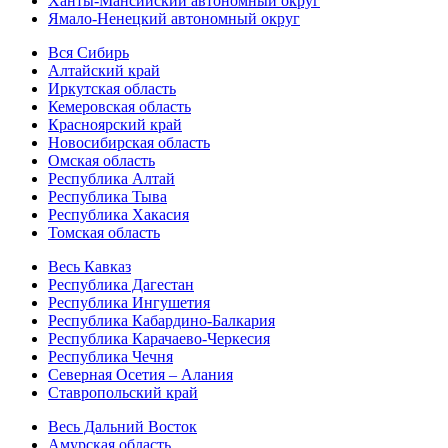
Ханты-Мансийский автономный округ
Ямало-Ненецкий автономный округ
Вся Сибирь
Алтайский край
Иркутская область
Кемеровская область
Красноярский край
Новосибирская область
Омская область
Республика Алтай
Республика Тыва
Республика Хакасия
Томская область
Весь Кавказ
Республика Дагестан
Республика Ингушетия
Республика Кабардино-Балкария
Республика Карачаево-Черкесия
Республика Чечня
Северная Осетия – Алания
Ставропольский край
Весь Дальний Восток
Амурская область