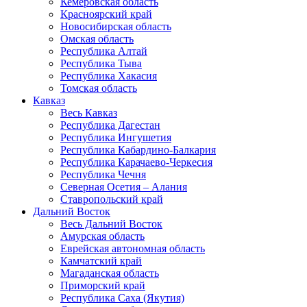
Кемеровская область
Красноярский край
Новосибирская область
Омская область
Республика Алтай
Республика Тыва
Республика Хакасия
Томская область
Кавказ
Весь Кавказ
Республика Дагестан
Республика Ингушетия
Республика Кабардино-Балкария
Республика Карачаево-Черкесия
Республика Чечня
Северная Осетия – Алания
Ставропольский край
Дальний Восток
Весь Дальний Восток
Амурская область
Еврейская автономная область
Камчатский край
Магаданская область
Приморский край
Республика Саха (Якутия)