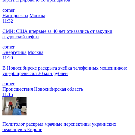
corner
Нацпроекты
Москва
11:32
СМИ: США впервые за 40 лет отказались от закупки
саудовской нефти
corner
Энергетика
Москва
11:20
В Новосибирске раскрыта ячейка телефонных мошенников:
ущерб превысил 30 млн рублей
corner
Происшествия
Новосибирская область
11:15
Политолог раскрыл мрачные перспективы украинских
беженцев в Европе