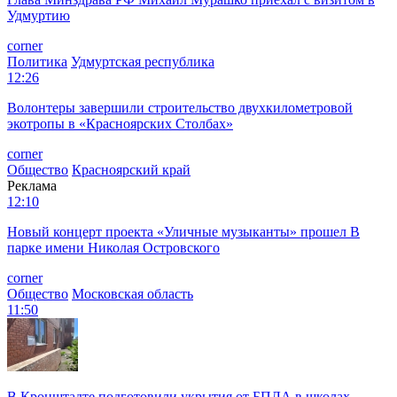
Удмуртию
corner
Политика
Удмуртская республика
12:26
Волонтеры завершили строительство двухкилометровой
экотропы в «Красноярских Столбах»
corner
Общество
Красноярский край
Реклама
12:10
Новый концерт проекта «Уличные музыканты» прошел В
парке имени Николая Островского
corner
Общество
Московская область
11:50
В Кронштадте подготовили укрытия от БПЛА в школах,