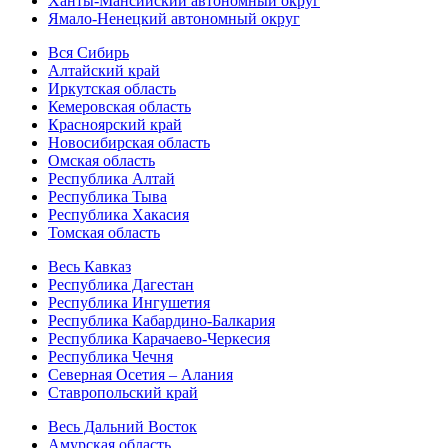
Ханты-Мансийский автономный округ
Ямало-Ненецкий автономный округ
Вся Сибирь
Алтайский край
Иркутская область
Кемеровская область
Красноярский край
Новосибирская область
Омская область
Республика Алтай
Республика Тыва
Республика Хакасия
Томская область
Весь Кавказ
Республика Дагестан
Республика Ингушетия
Республика Кабардино-Балкария
Республика Карачаево-Черкесия
Республика Чечня
Северная Осетия – Алания
Ставропольский край
Весь Дальний Восток
Амурская область