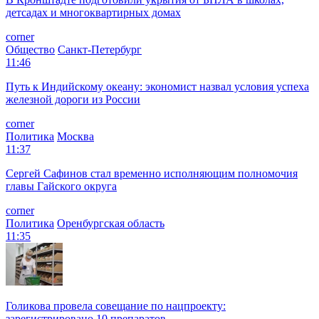
детсадах и многоквартирных домах
corner
Общество
Санкт-Петербург
11:46
Путь к Индийскому океану: экономист назвал условия успеха
железной дороги из России
corner
Политика
Москва
11:37
Сергей Сафинов стал временно исполняющим полномочия
главы Гайского округа
corner
Политика
Оренбургская область
11:35
Голикова провела совещание по нацпроекту:
зарегистрировано 10 препаратов