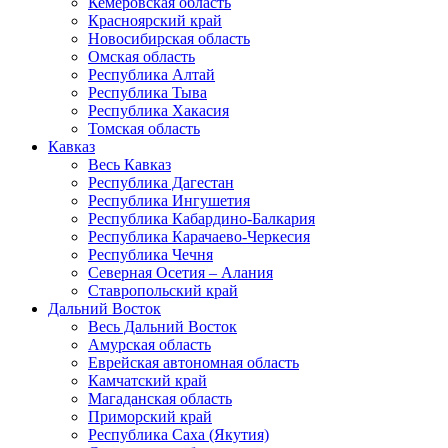
Кемеровская область
Красноярский край
Новосибирская область
Омская область
Республика Алтай
Республика Тыва
Республика Хакасия
Томская область
Кавказ
Весь Кавказ
Республика Дагестан
Республика Ингушетия
Республика Кабардино-Балкария
Республика Карачаево-Черкесия
Республика Чечня
Северная Осетия – Алания
Ставропольский край
Дальний Восток
Весь Дальний Восток
Амурская область
Еврейская автономная область
Камчатский край
Магаданская область
Приморский край
Республика Саха (Якутия)