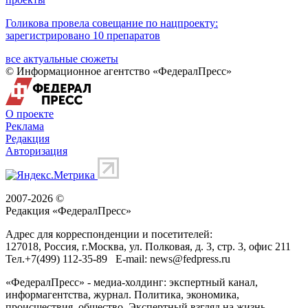
Голикова провела совещание по нацпроекту:
зарегистрировано 10 препаратов
все актуальные сюжеты
© Информационное агентство «ФедералПресс»
О проекте
Реклама
Редакция
Авторизация
2007-2026 ©
Редакция «
ФедералПресс
»
Адрес для корреспонденции и посетителей:
127018
, Россия, г.
Москва
,
ул. Полковая, д. 3, стр. 3
, офис 211
Тел.
+7(499) 112-35-89
E-mail:
news@fedpress.ru
«ФедералПресс» - медиа-холдинг: экспертный канал,
информагентства, журнал. Политика, экономика,
происшествия, общество. Экспертный взгляд на жизнь