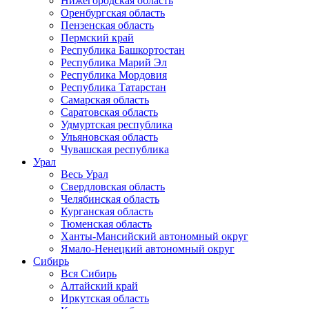
Нижегородская область
Оренбургская область
Пензенская область
Пермский край
Республика Башкортостан
Республика Марий Эл
Республика Мордовия
Республика Татарстан
Самарская область
Саратовская область
Удмуртская республика
Ульяновская область
Чувашская республика
Урал
Весь Урал
Свердловская область
Челябинская область
Курганская область
Тюменская область
Ханты-Мансийский автономный округ
Ямало-Ненецкий автономный округ
Сибирь
Вся Сибирь
Алтайский край
Иркутская область