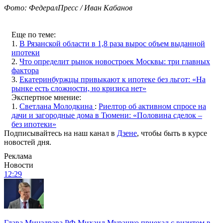
Фото: ФедералПресс / Иван Кабанов
Еще по теме:
1.
В Рязанской области в 1,8 раза вырос объем выданной
ипотеки
2.
Что определит рынок новостроек Москвы: три главных
фактора
3.
Екатеринбуржцы привыкают к ипотеке без льгот: «На
рынке есть сложности, но кризиса нет»
Экспертное мнение:
1.
Светлана Молодкина
:
Риелтор об активном спросе на
дачи и загородные дома в Тюмени: «Половина сделок –
без ипотеки»
Подписывайтесь на наш канал в
Дзене
, чтобы быть в курсе
новостей дня.
Реклама
Новости
12:29
Глава Минздрава РФ Михаил Мурашко приехал с визитом в