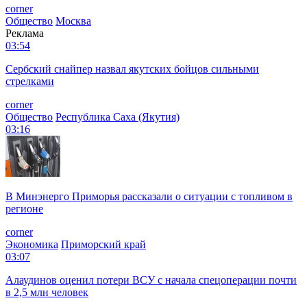
corner
Общество
Москва
Реклама
03:54
Сербский снайпер назвал якутских бойцов сильными
стрелками
corner
Общество
Республика Саха (Якутия)
03:16
В Минэнерго Приморья рассказали о ситуации с топливом в
регионе
corner
Экономика
Приморский край
03:07
Алаудинов оценил потери ВСУ с начала спецоперации почти
в 2,5 млн человек