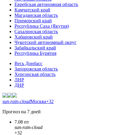
Еврейская автономная область
Камчатский край
Магаданская область
Приморский край
Республика Саха (Якутия)
Сахалинская область
Хабаровский край
Чукотский автономный округ
Забайкальский край
Республика Бурятия
Весь Донбасс
Запорожская область
Херсонская область
ЛНР
ДНР
sun-rain-cloud
Москва
+32
Прогноз на 7 дней
7.08 пт
sun-rain-cloud
+32