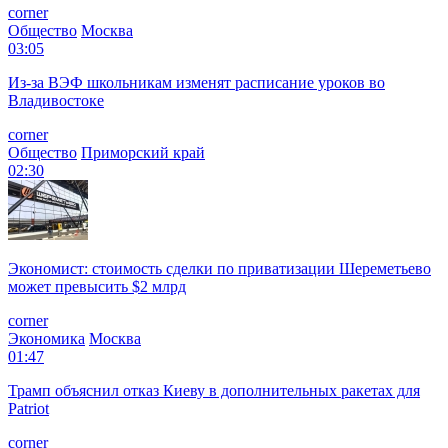
corner
Общество
Москва
03:05
Из-за ВЭФ школьникам изменят расписание уроков во
Владивостоке
corner
Общество
Приморский край
02:30
Экономист: стоимость сделки по приватизации Шереметьево
может превысить $2 млрд
corner
Экономика
Москва
01:47
Трамп объяснил отказ Киеву в дополнительных ракетах для
Patriot
corner