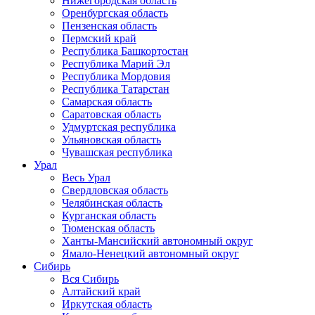
Нижегородская область
Оренбургская область
Пензенская область
Пермский край
Республика Башкортостан
Республика Марий Эл
Республика Мордовия
Республика Татарстан
Самарская область
Саратовская область
Удмуртская республика
Ульяновская область
Чувашская республика
Урал
Весь Урал
Свердловская область
Челябинская область
Курганская область
Тюменская область
Ханты-Мансийский автономный округ
Ямало-Ненецкий автономный округ
Сибирь
Вся Сибирь
Алтайский край
Иркутская область