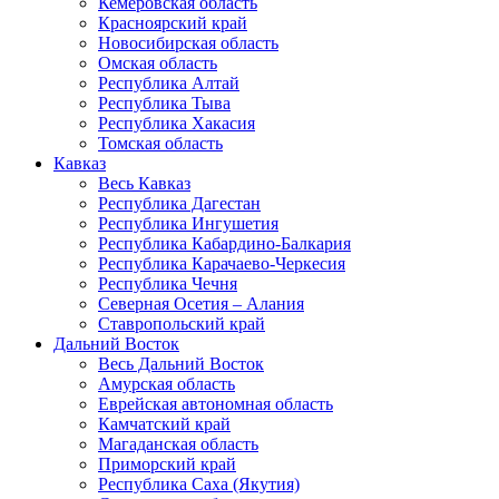
Кемеровская область
Красноярский край
Новосибирская область
Омская область
Республика Алтай
Республика Тыва
Республика Хакасия
Томская область
Кавказ
Весь Кавказ
Республика Дагестан
Республика Ингушетия
Республика Кабардино-Балкария
Республика Карачаево-Черкесия
Республика Чечня
Северная Осетия – Алания
Ставропольский край
Дальний Восток
Весь Дальний Восток
Амурская область
Еврейская автономная область
Камчатский край
Магаданская область
Приморский край
Республика Саха (Якутия)