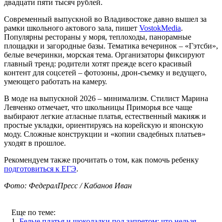
двадцати пяти тысяч рублей.
Современный выпускной во Владивостоке давно вышел за
рамки школьного актового зала, пишет
VostokMedia
.
Популярны рестораны у моря, теплоходы, панорамные
площадки и загородные базы. Тематика вечеринок – «Гэтсби»,
белые вечеринки, морская тема. Организаторы фиксируют
главный тренд: родители хотят прежде всего красивый
контент для соцсетей – фотозоны, дрон-съемку и ведущего,
умеющего работать на камеру.
В моде на выпускной 2026 – минимализм. Стилист Марина
Левченко отмечает, что школьницы Приморья все чаще
выбирают легкие атласные платья, естественный макияж и
простые укладки, ориентируясь на корейскую и японскую
моду. Сложные конструкции и «копии свадебных платьев»
уходят в прошлое.
Рекомендуем также прочитать о том, как помочь ребенку
подготовиться к ЕГЭ
.
Фото: ФедералПресс / Кабанов Иван
Еще по теме:
1.
Белые платья и шоколадки под запретом: что нельзя