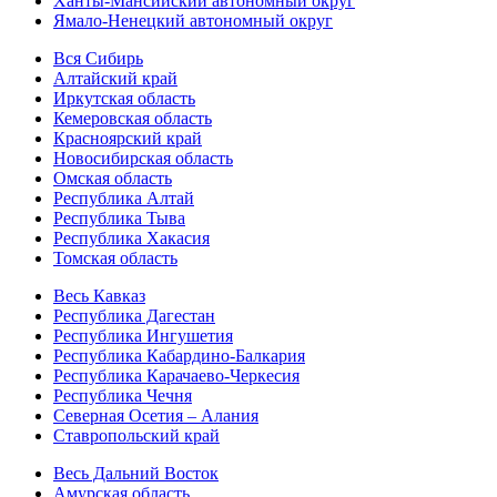
Ханты-Мансийский автономный округ
Ямало-Ненецкий автономный округ
Вся Сибирь
Алтайский край
Иркутская область
Кемеровская область
Красноярский край
Новосибирская область
Омская область
Республика Алтай
Республика Тыва
Республика Хакасия
Томская область
Весь Кавказ
Республика Дагестан
Республика Ингушетия
Республика Кабардино-Балкария
Республика Карачаево-Черкесия
Республика Чечня
Северная Осетия – Алания
Ставропольский край
Весь Дальний Восток
Амурская область