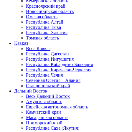
Кемеровская область
Красноярский край
Новосибирская область
Омская область
Республика Алтай
Республика Тыва
Республика Хакасия
Томская область
Кавказ
Весь Кавказ
Республика Дагестан
Республика Ингушетия
Республика Кабардино-Балкария
Республика Карачаево-Черкесия
Республика Чечня
Северная Осетия – Алания
Ставропольский край
Дальний Восток
Весь Дальний Восток
Амурская область
Еврейская автономная область
Камчатский край
Магаданская область
Приморский край
Республика Саха (Якутия)