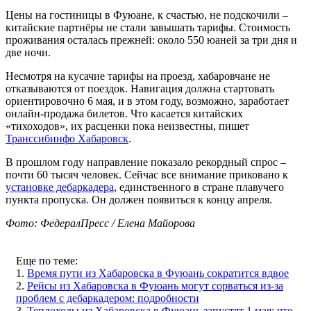
Цены на гостиницы в Фуюане, к счастью, не подскочили –
китайские партнёры не стали завышать тарифы. Стоимость
проживания осталась прежней: около 550 юаней за три дня и
две ночи.
Несмотря на кусачие тарифы на проезд, хабаровчане не
отказываются от поездок. Навигация должна стартовать
ориентировочно 6 мая, и в этом году, возможно, заработает
онлайн-продажа билетов. Что касается китайских
«тихоходов», их расценки пока неизвестны, пишет
Транссибинфо Хабаровск
.
В прошлом году направление показало рекордный спрос –
почти 60 тысяч человек. Сейчас все внимание приковано к
установке дебаркадера
, единственного в стране плавучего
пункта пропуска. Он должен появиться к концу апреля.
Фото: ФедералПресс / Елена Майорова
Еще по теме:
1.
Время пути из Хабаровска в Фуюань сократится вдвое
2.
Рейсы из Хабаровска в Фуюань могут сорваться из-за
проблем с дебаркадером: подробности
3.
Теплоходы из Хабаровска в Фуюань запустят 1 мая: что