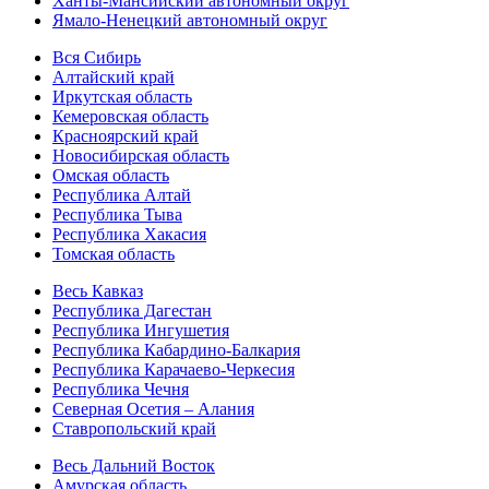
Ханты-Мансийский автономный округ
Ямало-Ненецкий автономный округ
Вся Сибирь
Алтайский край
Иркутская область
Кемеровская область
Красноярский край
Новосибирская область
Омская область
Республика Алтай
Республика Тыва
Республика Хакасия
Томская область
Весь Кавказ
Республика Дагестан
Республика Ингушетия
Республика Кабардино-Балкария
Республика Карачаево-Черкесия
Республика Чечня
Северная Осетия – Алания
Ставропольский край
Весь Дальний Восток
Амурская область