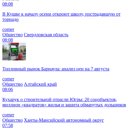
08:08
В Кушве к началу осени откроют школу, пострадавшую от
торнадо
corner
Общество
Свердловская область
08:08
Топливный рынок Барнаула: анализ цен на 7 августа
corner
Общество
Алтайский край
08:06
Кухарук о строительной отрасли Югры: 20 соцобъектов,
миллион «квадратов» жилья и защита обманутых дольщиков
corner
Общество
Ханты-Мансийский автономный округ
07:58