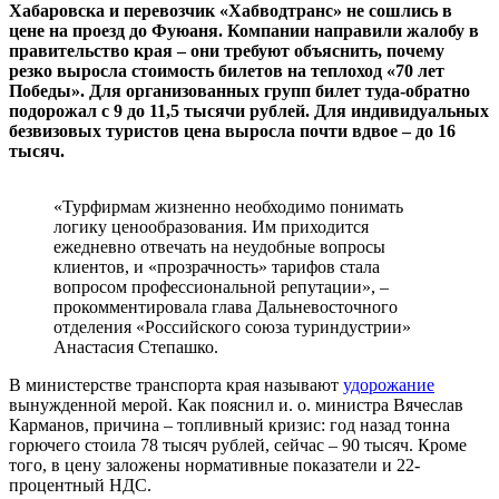
Хабаровска и перевозчик «Хабводтранс» не сошлись в
цене на проезд до Фуюаня. Компании направили жалобу в
правительство края – они требуют объяснить, почему
резко выросла стоимость билетов на теплоход «70 лет
Победы». Для организованных групп билет туда-обратно
подорожал с 9 до 11,5 тысячи рублей. Для индивидуальных
безвизовых туристов цена выросла почти вдвое – до 16
тысяч.
«Турфирмам жизненно необходимо понимать
логику ценообразования. Им приходится
ежедневно отвечать на неудобные вопросы
клиентов, и «прозрачность» тарифов стала
вопросом профессиональной репутации», –
прокомментировала глава Дальневосточного
отделения «Российского союза туриндустрии»
Анастасия Степашко.
В министерстве транспорта края называют
удорожание
вынужденной мерой. Как пояснил и. о. министра Вячеслав
Карманов, причина – топливный кризис: год назад тонна
горючего стоила 78 тысяч рублей, сейчас – 90 тысяч. Кроме
того, в цену заложены нормативные показатели и 22-
процентный НДС.