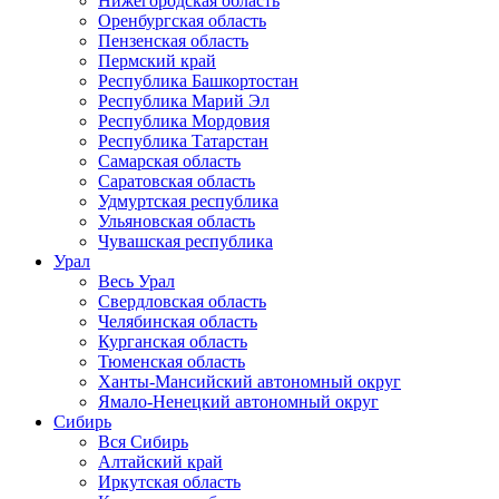
Нижегородская область
Оренбургская область
Пензенская область
Пермский край
Республика Башкортостан
Республика Марий Эл
Республика Мордовия
Республика Татарстан
Самарская область
Саратовская область
Удмуртская республика
Ульяновская область
Чувашская республика
Урал
Весь Урал
Свердловская область
Челябинская область
Курганская область
Тюменская область
Ханты-Мансийский автономный округ
Ямало-Ненецкий автономный округ
Сибирь
Вся Сибирь
Алтайский край
Иркутская область