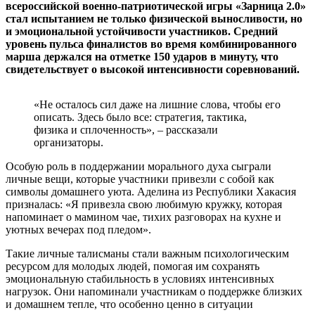
всероссийской военно-патриотической игры «Зарница 2.0»
стал испытанием не только физической выносливости, но
и эмоциональной устойчивости участников. Средний
уровень пульса финалистов во время комбинированного
марша держался на отметке 150 ударов в минуту, что
свидетельствует о высокой интенсивности соревнований.
«Не осталось сил даже на лишние слова, чтобы его
описать. Здесь было все: стратегия, тактика,
физика и сплоченность», – рассказали
организаторы.
Особую роль в поддержании морального духа сыграли
личные вещи, которые участники привезли с собой как
символы домашнего уюта. Аделина из Республики Хакасия
призналась: «Я привезла свою любимую кружку, которая
напоминает о мамином чае, тихих разговорах на кухне и
уютных вечерах под пледом».
Такие личные талисманы стали важным психологическим
ресурсом для молодых людей, помогая им сохранять
эмоциональную стабильность в условиях интенсивных
нагрузок. Они напоминали участникам о поддержке близких
и домашнем тепле, что особенно ценно в ситуации