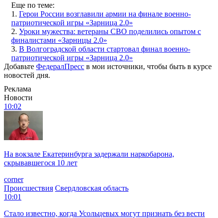
Еще по теме:
1.
Герои России возглавили армии на финале военно-
патриотической игры «Зарница 2.0»
2.
Уроки мужества: ветераны СВО поделились опытом с
финалистами «Зарницы 2.0»
3.
В Волгоградской области стартовал финал военно-
патриотической игры «Зарница 2.0»
Добавьте
ФедералПресс
в мои источники, чтобы быть в курсе
новостей дня.
Реклама
Новости
10:02
На вокзале Екатеринбурга задержали наркобарона,
скрывавшегося 10 лет
corner
Происшествия
Свердловская область
10:01
Стало известно, когда Усольцевых могут признать без вести