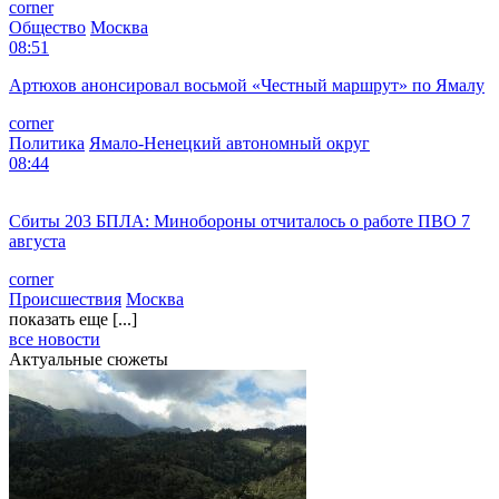
corner
Общество
Москва
08:51
Артюхов анонсировал восьмой «Честный маршрут» по Ямалу
corner
Политика
Ямало-Ненецкий автономный округ
08:44
Сбиты 203 БПЛА: Минобороны отчиталось о работе ПВО 7
августа
corner
Происшествия
Москва
показать еще [...]
все новости
Актуальные сюжеты