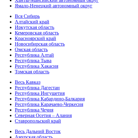
Ханты-Мансийский автономный округ
Ямало-Ненецкий автономный округ
Вся Сибирь
Алтайский край
Иркутская область
Кемеровская область
Красноярский край
Новосибирская область
Омская область
Республика Алтай
Республика Тыва
Республика Хакасия
Томская область
Весь Кавказ
Республика Дагестан
Республика Ингушетия
Республика Кабардино-Балкария
Республика Карачаево-Черкесия
Республика Чечня
Северная Осетия – Алания
Ставропольский край
Весь Дальний Восток
Амурская область