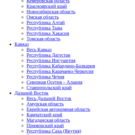
Кемеровская область
Красноярский край
Новосибирская область
Омская область
Республика Алтай
Республика Тыва
Республика Хакасия
Томская область
Кавказ
Весь Кавказ
Республика Дагестан
Республика Ингушетия
Республика Кабардино-Балкария
Республика Карачаево-Черкесия
Республика Чечня
Северная Осетия – Алания
Ставропольский край
Дальний Восток
Весь Дальний Восток
Амурская область
Еврейская автономная область
Камчатский край
Магаданская область
Приморский край
Республика Саха (Якутия)