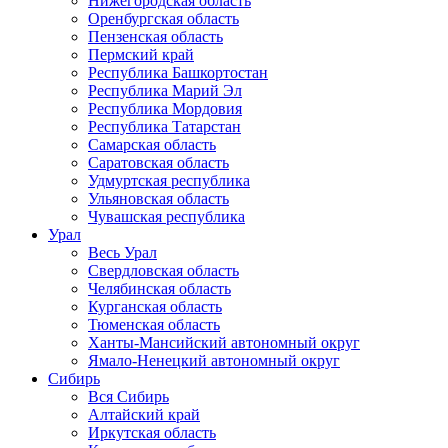
Нижегородская область
Оренбургская область
Пензенская область
Пермский край
Республика Башкортостан
Республика Марий Эл
Республика Мордовия
Республика Татарстан
Самарская область
Саратовская область
Удмуртская республика
Ульяновская область
Чувашская республика
Урал
Весь Урал
Свердловская область
Челябинская область
Курганская область
Тюменская область
Ханты-Мансийский автономный округ
Ямало-Ненецкий автономный округ
Сибирь
Вся Сибирь
Алтайский край
Иркутская область