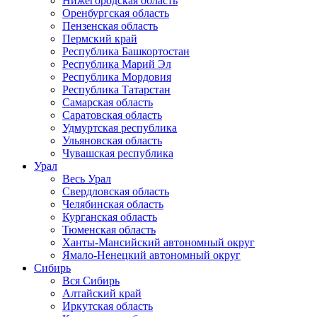
Нижегородская область
Оренбургская область
Пензенская область
Пермский край
Республика Башкортостан
Республика Марий Эл
Республика Мордовия
Республика Татарстан
Самарская область
Саратовская область
Удмуртская республика
Ульяновская область
Чувашская республика
Урал
Весь Урал
Свердловская область
Челябинская область
Курганская область
Тюменская область
Ханты-Мансийский автономный округ
Ямало-Ненецкий автономный округ
Сибирь
Вся Сибирь
Алтайский край
Иркутская область