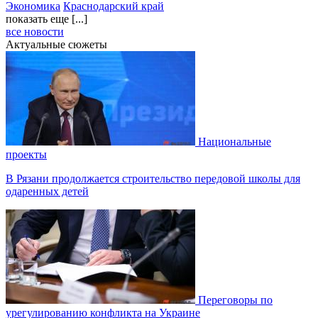
Экономика
Краснодарский край
показать еще [...]
все новости
Актуальные сюжеты
Национальные
проекты
В Рязани продолжается строительство передовой школы для
одаренных детей
Переговоры по
урегулированию конфликта на Украине