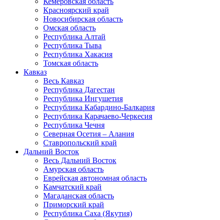
Кемеровская область
Красноярский край
Новосибирская область
Омская область
Республика Алтай
Республика Тыва
Республика Хакасия
Томская область
Кавказ
Весь Кавказ
Республика Дагестан
Республика Ингушетия
Республика Кабардино-Балкария
Республика Карачаево-Черкесия
Республика Чечня
Северная Осетия – Алания
Ставропольский край
Дальний Восток
Весь Дальний Восток
Амурская область
Еврейская автономная область
Камчатский край
Магаданская область
Приморский край
Республика Саха (Якутия)