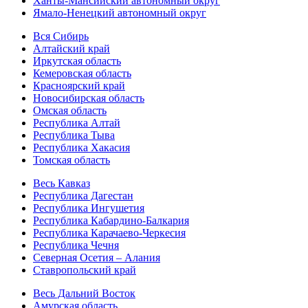
Ханты-Мансийский автономный округ
Ямало-Ненецкий автономный округ
Вся Сибирь
Алтайский край
Иркутская область
Кемеровская область
Красноярский край
Новосибирская область
Омская область
Республика Алтай
Республика Тыва
Республика Хакасия
Томская область
Весь Кавказ
Республика Дагестан
Республика Ингушетия
Республика Кабардино-Балкария
Республика Карачаево-Черкесия
Республика Чечня
Северная Осетия – Алания
Ставропольский край
Весь Дальний Восток
Амурская область