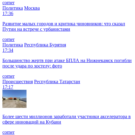
corner
Политика
Москва
17:36
Развитие малых городов и критика чиновников: что сказал
Путин на встрече с урбанистами
corner
Политика
Республика Бурятия
17:34
Большинство жертв при атаке БПЛА на Нижнекамск погибли
после удара по хостелу: фото
corner
Происшествия
Республика Татарстан
17:17
Более шести миллионов заработали участники акселератора в
сфере инноваций на Кубани
corner