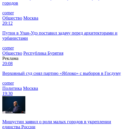
городов
corner
Общество
Москва
20:12
Путин в Улан-Удэ поставил задачу перед архитекторами и
урбанистами
corner
Общество
Республика Бурятия
Реклама
20:08
Верховный суд снял партию «Яблоко» с выборов в Госдуму
corner
Политика
Москва
19:30
Мишустин заявил о роли малых городов в укреплении
единства России