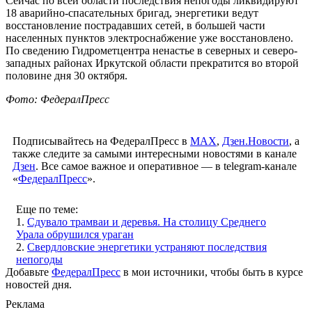
Сейчас по всей области последствия непогоды ликвидируют
18 аварийно-спасательных бригад, энергетики ведут
восстановление пострадавших сетей, в большей части
населенных пунктов электроснабжение уже восстановлено.
По сведению Гидрометцентра ненастье в северных и северо-
западных районах Иркутской области прекратится во второй
половине дня 30 октября.
Фото: ФедералПресс
Подписывайтесь на ФедералПресс в
МАХ
,
Дзен.Новости
, а
также следите за самыми интересными новостями в канале
Дзен
. Все самое важное и оперативное — в telegram-канале
«
ФедералПресс
».
Еще по теме:
1.
Сдувало трамваи и деревья. На столицу Среднего
Урала обрушился ураган
2.
Свердловские энергетики устраняют последствия
непогоды
Добавьте
ФедералПресс
в мои источники, чтобы быть в курсе
новостей дня.
Реклама