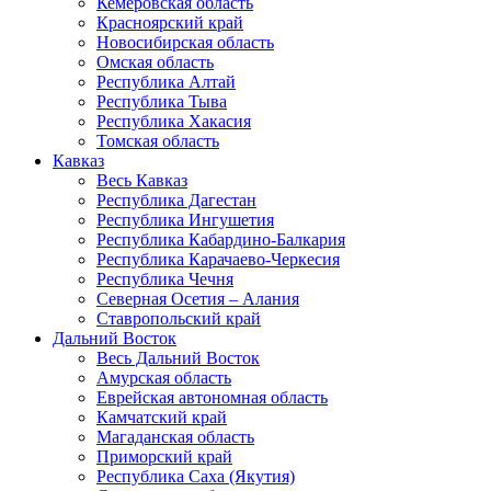
Кемеровская область
Красноярский край
Новосибирская область
Омская область
Республика Алтай
Республика Тыва
Республика Хакасия
Томская область
Кавказ
Весь Кавказ
Республика Дагестан
Республика Ингушетия
Республика Кабардино-Балкария
Республика Карачаево-Черкесия
Республика Чечня
Северная Осетия – Алания
Ставропольский край
Дальний Восток
Весь Дальний Восток
Амурская область
Еврейская автономная область
Камчатский край
Магаданская область
Приморский край
Республика Саха (Якутия)