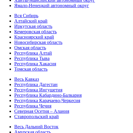
Ханты-Мансийский автономный округ
Ямало-Ненецкий автономный округ
Вся Сибирь
Алтайский край
Иркутская область
Кемеровская область
Красноярский край
Новосибирская область
Омская область
Республика Алтай
Республика Тыва
Республика Хакасия
Томская область
Весь Кавказ
Республика Дагестан
Республика Ингушетия
Республика Кабардино-Балкария
Республика Карачаево-Черкесия
Республика Чечня
Северная Осетия – Алания
Ставропольский край
Весь Дальний Восток
Амурская область