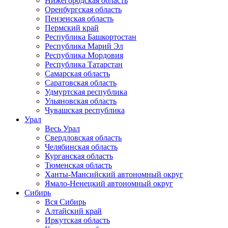
Нижегородская область
Оренбургская область
Пензенская область
Пермский край
Республика Башкортостан
Республика Марий Эл
Республика Мордовия
Республика Татарстан
Самарская область
Саратовская область
Удмуртская республика
Ульяновская область
Чувашская республика
Урал
Весь Урал
Свердловская область
Челябинская область
Курганская область
Тюменская область
Ханты-Мансийский автономный округ
Ямало-Ненецкий автономный округ
Сибирь
Вся Сибирь
Алтайский край
Иркутская область