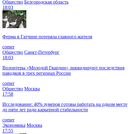
Общество
Белгородская область
18:03
Ферма в Гатчине потеряла главного жителя
corner
Общество
Санкт-Петербург
18:03
Волонтеры «Молодой Гвардии» ликвидируют последствия
паводков в трех регионах России
corner
Общество
Москва
17:58
Исследование: 40% зумеров готовы работать на одном месте
до пяти лет ради карьерной стабильности
corner
Экономика
Москва
17:55