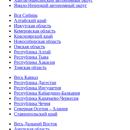
Ханты-Мансийский автономный округ
Ямало-Ненецкий автономный округ
Вся Сибирь
Алтайский край
Иркутская область
Кемеровская область
Красноярский край
Новосибирская область
Омская область
Республика Алтай
Республика Тыва
Республика Хакасия
Томская область
Весь Кавказ
Республика Дагестан
Республика Ингушетия
Республика Кабардино-Балкария
Республика Карачаево-Черкесия
Республика Чечня
Северная Осетия – Алания
Ставропольский край
Весь Дальний Восток
Амурская область