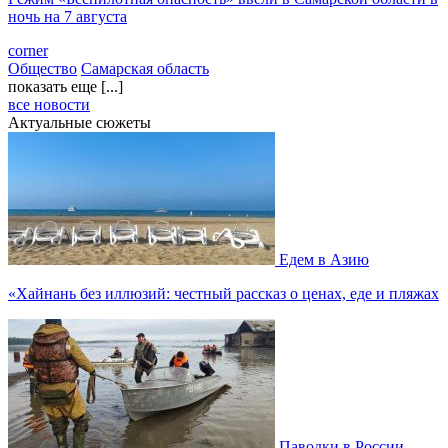
ночь на 7 августа
corner
Общество
Самарская область
показать еще [...]
все новости
Актуальные сюжеты
Едем в Азию
«Хайнань без иллюзий: честный рассказ о ценах, еде и пляжах
Паводки в России