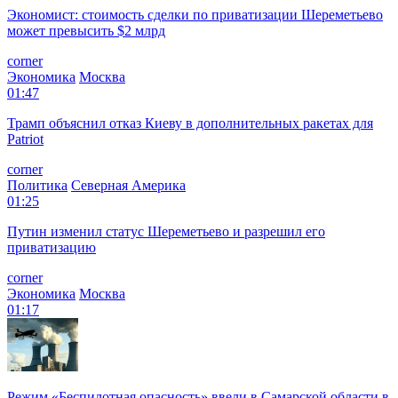
Экономист: стоимость сделки по приватизации Шереметьево
может превысить $2 млрд
corner
Экономика
Москва
01:47
Трамп объяснил отказ Киеву в дополнительных ракетах для
Patriot
corner
Политика
Северная Америка
01:25
Путин изменил статус Шереметьево и разрешил его
приватизацию
corner
Экономика
Москва
01:17
Режим «Беспилотная опасность» ввели в Самарской области в