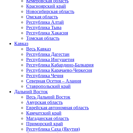
Кемеровская область
Красноярский край
Новосибирская область
Омская область
Республика Алтай
Республика Тыва
Республика Хакасия
Томская область
Кавказ
Весь Кавказ
Республика Дагестан
Республика Ингушетия
Республика Кабардино-Балкария
Республика Карачаево-Черкесия
Республика Чечня
Северная Осетия – Алания
Ставропольский край
Дальний Восток
Весь Дальний Восток
Амурская область
Еврейская автономная область
Камчатский край
Магаданская область
Приморский край
Республика Саха (Якутия)