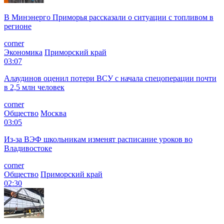
В Минэнерго Приморья рассказали о ситуации с топливом в
регионе
corner
Экономика
Приморский край
03:07
Алаудинов оценил потери ВСУ с начала спецоперации почти
в 2,5 млн человек
corner
Общество
Москва
03:05
Из-за ВЭФ школьникам изменят расписание уроков во
Владивостоке
corner
Общество
Приморский край
02:30