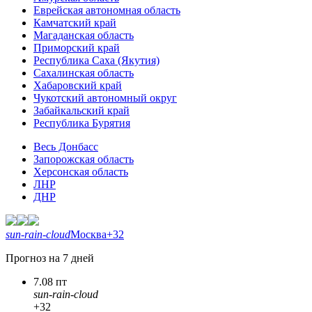
Еврейская автономная область
Камчатский край
Магаданская область
Приморский край
Республика Саха (Якутия)
Сахалинская область
Хабаровский край
Чукотский автономный округ
Забайкальский край
Республика Бурятия
Весь Донбасс
Запорожская область
Херсонская область
ЛНР
ДНР
sun-rain-cloud
Москва
+32
Прогноз на 7 дней
7.08 пт
sun-rain-cloud
+32