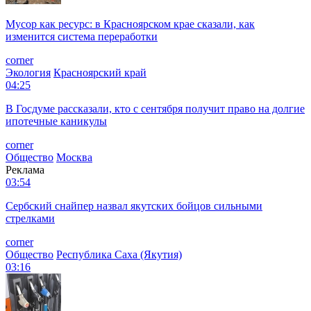
Мусор как ресурс: в Красноярском крае сказали, как
изменится система переработки
corner
Экология
Красноярский край
04:25
В Госдуме рассказали, кто с сентября получит право на долгие
ипотечные каникулы
corner
Общество
Москва
Реклама
03:54
Сербский снайпер назвал якутских бойцов сильными
стрелками
corner
Общество
Республика Саха (Якутия)
03:16