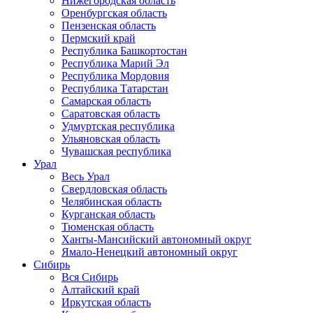
Нижегородская область
Оренбургская область
Пензенская область
Пермский край
Республика Башкортостан
Республика Марий Эл
Республика Мордовия
Республика Татарстан
Самарская область
Саратовская область
Удмуртская республика
Ульяновская область
Чувашская республика
Урал
Весь Урал
Свердловская область
Челябинская область
Курганская область
Тюменская область
Ханты-Мансийский автономный округ
Ямало-Ненецкий автономный округ
Сибирь
Вся Сибирь
Алтайский край
Иркутская область