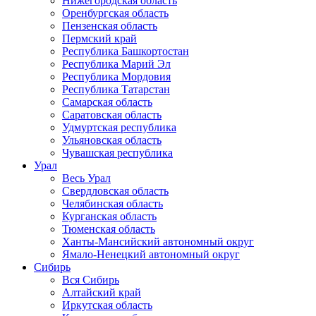
Нижегородская область
Оренбургская область
Пензенская область
Пермский край
Республика Башкортостан
Республика Марий Эл
Республика Мордовия
Республика Татарстан
Самарская область
Саратовская область
Удмуртская республика
Ульяновская область
Чувашская республика
Урал
Весь Урал
Свердловская область
Челябинская область
Курганская область
Тюменская область
Ханты-Мансийский автономный округ
Ямало-Ненецкий автономный округ
Сибирь
Вся Сибирь
Алтайский край
Иркутская область