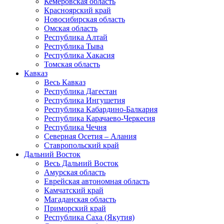
Кемеровская область
Красноярский край
Новосибирская область
Омская область
Республика Алтай
Республика Тыва
Республика Хакасия
Томская область
Кавказ
Весь Кавказ
Республика Дагестан
Республика Ингушетия
Республика Кабардино-Балкария
Республика Карачаево-Черкесия
Республика Чечня
Северная Осетия – Алания
Ставропольский край
Дальний Восток
Весь Дальний Восток
Амурская область
Еврейская автономная область
Камчатский край
Магаданская область
Приморский край
Республика Саха (Якутия)