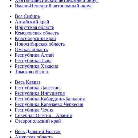
Ханты-Мансийский автономный округ
Ямало-Ненецкий автономный округ
Вся Сибирь
Алтайский край
Иркутская область
Кемеровская область
Красноярский край
Новосибирская область
Омская область
Республика Алтай
Республика Тыва
Республика Хакасия
Томская область
Весь Кавказ
Республика Дагестан
Республика Ингушетия
Республика Кабардино-Балкария
Республика Карачаево-Черкесия
Республика Чечня
Северная Осетия – Алания
Ставропольский край
Весь Дальний Восток
Амурская область