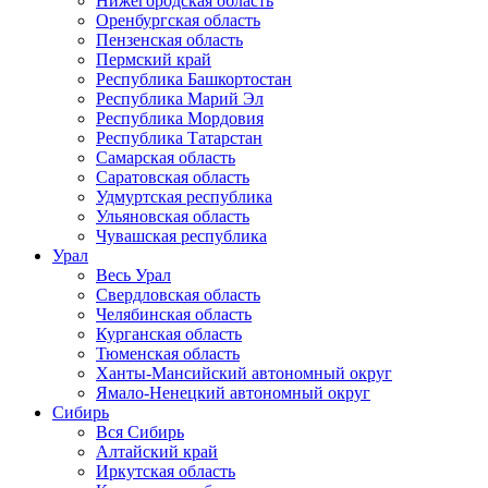
Нижегородская область
Оренбургская область
Пензенская область
Пермский край
Республика Башкортостан
Республика Марий Эл
Республика Мордовия
Республика Татарстан
Самарская область
Саратовская область
Удмуртская республика
Ульяновская область
Чувашская республика
Урал
Весь Урал
Свердловская область
Челябинская область
Курганская область
Тюменская область
Ханты-Мансийский автономный округ
Ямало-Ненецкий автономный округ
Сибирь
Вся Сибирь
Алтайский край
Иркутская область