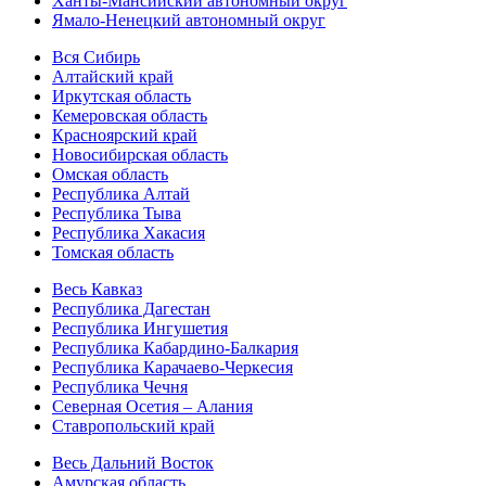
Ханты-Мансийский автономный округ
Ямало-Ненецкий автономный округ
Вся Сибирь
Алтайский край
Иркутская область
Кемеровская область
Красноярский край
Новосибирская область
Омская область
Республика Алтай
Республика Тыва
Республика Хакасия
Томская область
Весь Кавказ
Республика Дагестан
Республика Ингушетия
Республика Кабардино-Балкария
Республика Карачаево-Черкесия
Республика Чечня
Северная Осетия – Алания
Ставропольский край
Весь Дальний Восток
Амурская область