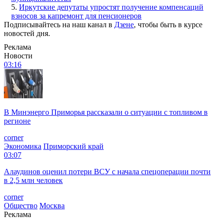
5.
Иркутские депутаты упростят получение компенсаций
взносов за капремонт для пенсионеров
Подписывайтесь на наш канал в
Дзене
, чтобы быть в курсе
новостей дня.
Реклама
Новости
03:16
В Минэнерго Приморья рассказали о ситуации с топливом в
регионе
corner
Экономика
Приморский край
03:07
Алаудинов оценил потери ВСУ с начала спецоперации почти
в 2,5 млн человек
corner
Общество
Москва
Реклама