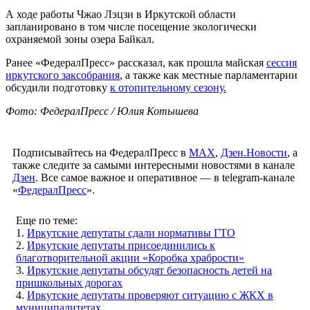
А ходе работы Чжао Лэцзи в Иркутской области
запланировано в том числе посещение экологически
охраняемой зоны озера Байкал.
Ранее «ФедералПресс» рассказал, как прошла майская
сессия
иркутского заксобрания
, а также как местные парламентарии
обсудили подготовку
к отопительному сезону.
Фото: ФедералПресс / Юлия Котышева
Подписывайтесь на ФедералПресс в
МАХ
,
Дзен.Новости
, а
также следите за самыми интересными новостями в канале
Дзен
. Все самое важное и оперативное — в telegram-канале
«
ФедералПресс
».
Еще по теме:
1.
Иркутские депутаты сдали нормативы ГТО
2.
Иркутские депутаты присоединились к
благотворительной акции «Коробка храбрости»
3.
Иркутские депутаты обсудят безопасность детей на
пришкольных дорогах
4.
Иркутские депутаты проверяют ситуацию с ЖКХ в
муниципалитетах