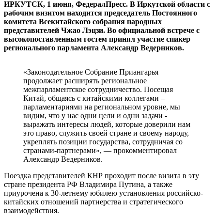
ИРКУТСК, 1 июня, ФедералПресс. В Иркутской области с
рабочим визитом находится председатель Постоянного
комитета Всекитайского собрания народных
представителей Чжао Лэцзи. Во официальной встрече с
высокопоставленным гостем принял участие спикер
регионального парламента Александр Ведерников.
«Законодательное Собрание Приангарья
продолжает расширять региональное
межпарламентское сотрудничество. Посещая
Китай, общаясь с китайскими коллегами –
парламентариями на региональном уровне, мы
видим, что у нас одни цели и одни задачи -
выражать интересы людей, которые доверили нам
это право, служить своей стране и своему народу,
укреплять позиции государства, сотрудничая со
странами-партнерами», — прокомментировал
Александр Ведерников.
Поездка представителей КНР проходит после визита в эту
стране президента РФ Владимира Путина, а также
приурочена к 30-летнему юбилею установления российско-
китайских отношений партнерства и стратегического
взаимодействия.