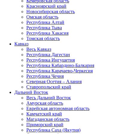
Кемеровская область
Красноярский край
Новосибирская область
Омская область
Республика Алтай
Республика Тыва
Республика Хакасия
Томская область
Кавказ
Весь Кавказ
Республика Дагестан
Республика Ингушетия
Республика Кабардино-Балкария
Республика Карачаево-Черкесия
Республика Чечня
Северная Осетия – Алания
Ставропольский край
Дальний Восток
Весь Дальний Восток
Амурская область
Еврейская автономная область
Камчатский край
Магаданская область
Приморский край
Республика Саха (Якутия)