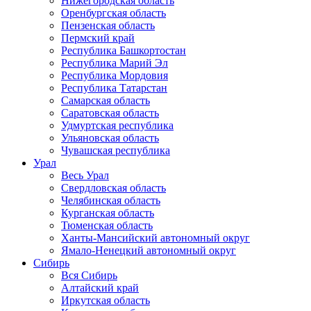
Нижегородская область
Оренбургская область
Пензенская область
Пермский край
Республика Башкортостан
Республика Марий Эл
Республика Мордовия
Республика Татарстан
Самарская область
Саратовская область
Удмуртская республика
Ульяновская область
Чувашская республика
Урал
Весь Урал
Свердловская область
Челябинская область
Курганская область
Тюменская область
Ханты-Мансийский автономный округ
Ямало-Ненецкий автономный округ
Сибирь
Вся Сибирь
Алтайский край
Иркутская область