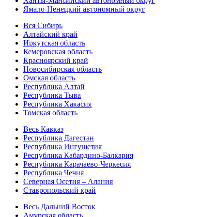
Ханты-Мансийский автономный округ
Ямало-Ненецкий автономный округ
Вся Сибирь
Алтайский край
Иркутская область
Кемеровская область
Красноярский край
Новосибирская область
Омская область
Республика Алтай
Республика Тыва
Республика Хакасия
Томская область
Весь Кавказ
Республика Дагестан
Республика Ингушетия
Республика Кабардино-Балкария
Республика Карачаево-Черкесия
Республика Чечня
Северная Осетия – Алания
Ставропольский край
Весь Дальний Восток
Амурская область