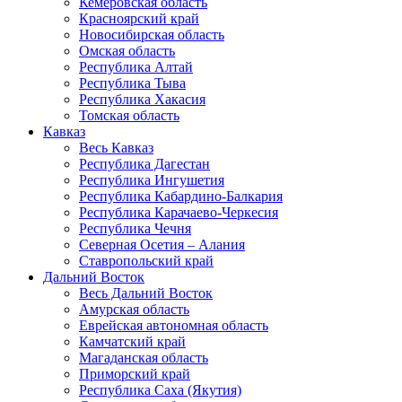
Кемеровская область
Красноярский край
Новосибирская область
Омская область
Республика Алтай
Республика Тыва
Республика Хакасия
Томская область
Кавказ
Весь Кавказ
Республика Дагестан
Республика Ингушетия
Республика Кабардино-Балкария
Республика Карачаево-Черкесия
Республика Чечня
Северная Осетия – Алания
Ставропольский край
Дальний Восток
Весь Дальний Восток
Амурская область
Еврейская автономная область
Камчатский край
Магаданская область
Приморский край
Республика Саха (Якутия)