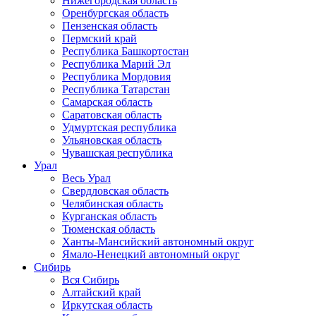
Нижегородская область
Оренбургская область
Пензенская область
Пермский край
Республика Башкортостан
Республика Марий Эл
Республика Мордовия
Республика Татарстан
Самарская область
Саратовская область
Удмуртская республика
Ульяновская область
Чувашская республика
Урал
Весь Урал
Свердловская область
Челябинская область
Курганская область
Тюменская область
Ханты-Мансийский автономный округ
Ямало-Ненецкий автономный округ
Сибирь
Вся Сибирь
Алтайский край
Иркутская область