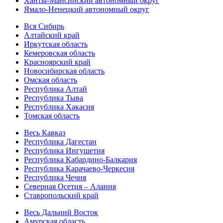
Ханты-Мансийский автономный округ
Ямало-Ненецкий автономный округ
Вся Сибирь
Алтайский край
Иркутская область
Кемеровская область
Красноярский край
Новосибирская область
Омская область
Республика Алтай
Республика Тыва
Республика Хакасия
Томская область
Весь Кавказ
Республика Дагестан
Республика Ингушетия
Республика Кабардино-Балкария
Республика Карачаево-Черкесия
Республика Чечня
Северная Осетия – Алания
Ставропольский край
Весь Дальний Восток
Амурская область