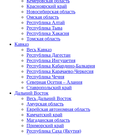
Кемеровская область
Красноярский край
Новосибирская область
Омская область
Республика Алтай
Республика Тыва
Республика Хакасия
Томская область
Кавказ
Весь Кавказ
Республика Дагестан
Республика Ингушетия
Республика Кабардино-Балкария
Республика Карачаево-Черкесия
Республика Чечня
Северная Осетия – Алания
Ставропольский край
Дальний Восток
Весь Дальний Восток
Амурская область
Еврейская автономная область
Камчатский край
Магаданская область
Приморский край
Республика Саха (Якутия)