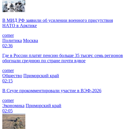
В МИД РФ заявили об усилении военного присутствия
НАТО в Арктике
corner
Политика
Москва
02:36
Где в России платят пенсию больше 35 тысяч: семь регионов
обогнали среднюю по стране почти вдвое
corner
Общество
Приморский край
02:15
В Сеуле прокомментировали участие в ВЭФ-2026
corner
Экономика
Приморский край
02:05