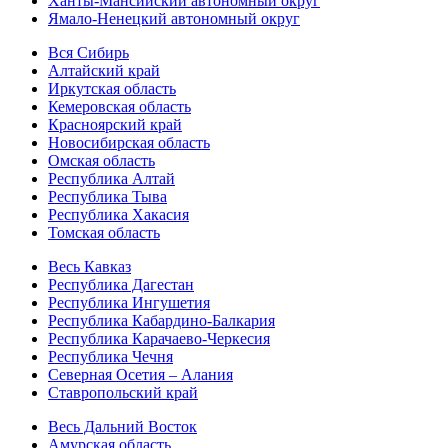
Ханты-Мансийский автономный округ
Ямало-Ненецкий автономный округ
Вся Сибирь
Алтайский край
Иркутская область
Кемеровская область
Красноярский край
Новосибирская область
Омская область
Республика Алтай
Республика Тыва
Республика Хакасия
Томская область
Весь Кавказ
Республика Дагестан
Республика Ингушетия
Республика Кабардино-Балкария
Республика Карачаево-Черкесия
Республика Чечня
Северная Осетия – Алания
Ставропольский край
Весь Дальний Восток
Амурская область