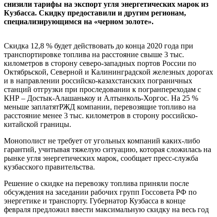
снизили тарифы на экспорт угля энергетических марок из
Кузбасса. Скидку предоставили и другим регионам,
специализирующимся на «черном золоте».
Скидка 12,8 % будет действовать до конца 2020 года при
транспортировке топлива на расстояние свыше 3 тыс.
километров в сторону северо-западных портов России по
Октябрьской, Северной и Калининградской железных дорогах
и в направлении российско-казахстанских пограничных
станций отгрузки при проследовании к погранпереходам с
КНР – Достык-Алашанькоу и Алтынколь-Хоргос. На 25 %
меньше заплатятРЖД компании, перевозящие топливо на
расстояние менее 3 тыс. километров в сторону российско-
китайской границы.
Монополист не требует от угольных компаний каких-либо
гарантий, учитывая тяжелую ситуацию, которая сложилась на
рынке угля энергетических марок, сообщает пресс-служба
кузбасского правительства.
Решение о скидке на перевозку топлива приняли после
обсуждения на заседании рабочих групп Госсовета РФ по
энергетике и транспорту. Губернатор Кузбасса в конце
февраля предложил ввести максимальную скидку на весь год