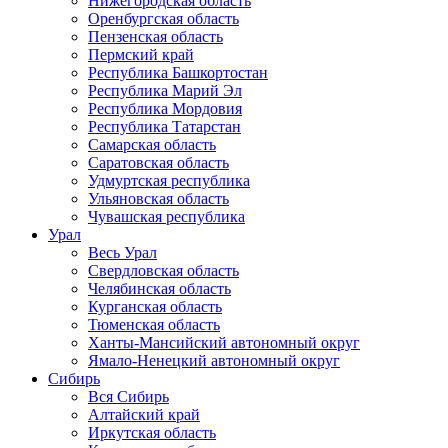
Нижегородская область
Оренбургская область
Пензенская область
Пермский край
Республика Башкортостан
Республика Марий Эл
Республика Мордовия
Республика Татарстан
Самарская область
Саратовская область
Удмуртская республика
Ульяновская область
Чувашская республика
Урал
Весь Урал
Свердловская область
Челябинская область
Курганская область
Тюменская область
Ханты-Мансийский автономный округ
Ямало-Ненецкий автономный округ
Сибирь
Вся Сибирь
Алтайский край
Иркутская область