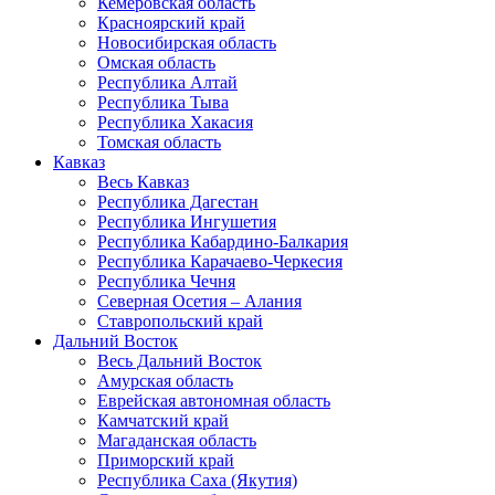
Кемеровская область
Красноярский край
Новосибирская область
Омская область
Республика Алтай
Республика Тыва
Республика Хакасия
Томская область
Кавказ
Весь Кавказ
Республика Дагестан
Республика Ингушетия
Республика Кабардино-Балкария
Республика Карачаево-Черкесия
Республика Чечня
Северная Осетия – Алания
Ставропольский край
Дальний Восток
Весь Дальний Восток
Амурская область
Еврейская автономная область
Камчатский край
Магаданская область
Приморский край
Республика Саха (Якутия)