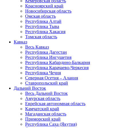
Кемеровская область
Красноярский край
Новосибирская область
Омская область
Республика Алтай
Республика Тыва
Республика Хакасия
Томская область
Кавказ
Весь Кавказ
Республика Дагестан
Республика Ингушетия
Республика Кабардино-Балкария
Республика Карачаево-Черкесия
Республика Чечня
Северная Осетия – Алания
Ставропольский край
Дальний Восток
Весь Дальний Восток
Амурская область
Еврейская автономная область
Камчатский край
Магаданская область
Приморский край
Республика Саха (Якутия)