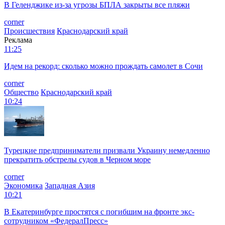
В Геленджике из-за угрозы БПЛА закрыты все пляжи
corner
Происшествия
Краснодарский край
Реклама
11:25
Идем на рекорд: сколько можно прождать самолет в Сочи
corner
Общество
Краснодарский край
10:24
Турецкие предприниматели призвали Украину немедленно
прекратить обстрелы судов в Черном море
corner
Экономика
Западная Азия
10:21
В Екатеринбурге простятся с погибшим на фронте экс-
сотрудником «ФедералПресс»