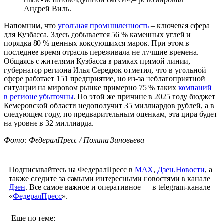
Андрей Виль.
Напомним, что
угольная промышленность
– ключевая сфера
для Кузбасса. Здесь добывается 56 % каменных углей и
порядка 80 % ценных коксующихся марок. При этом в
последнее время отрасль переживала не лучшие времена.
Общаясь с жителями Кузбасса в рамках прямой линии,
губернатор региона Илья Середюк отметил, что в угольной
сфере работает 151 предприятие, но из-за неблагоприятной
ситуации на мировом рынке примерно 75 % таких
компаний
в регионе убыточны
. По этой же причине в 2025 году бюджет
Кемеровской области недополучит 35 миллиардов рублей, а в
следующем году, по предварительным оценкам, эта цира будет
на уровне в 32 миллиарда.
Фото: ФедералПресс / Полина Зиновьева
Подписывайтесь на ФедералПресс в
МАХ
,
Дзен.Новости
, а
также следите за самыми интересными новостями в канале
Дзен
. Все самое важное и оперативное — в telegram-канале
«
ФедералПресс
».
Еще по теме: