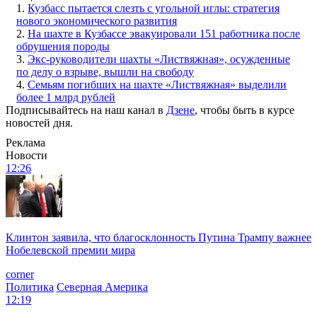
1.
Кузбасс пытается слезть с угольной иглы: стратегия
нового экономического развития
2.
На шахте в Кузбассе эвакуировали 151 работника после
обрушения породы
3.
Экс-руководители шахты «Листвяжная», осужденные
по делу о взрыве, вышли на свободу
4.
Семьям погибших на шахте «Листвяжная» выделили
более 1 млрд рублей
Подписывайтесь на наш канал в
Дзене
, чтобы быть в курсе
новостей дня.
Реклама
Новости
12:26
Клинтон заявила, что благосклонность Путина Трампу важнее
Нобелевской премии мира
corner
Политика
Северная Америка
12:19