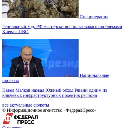
Спецоперация
Гениальный ход: РФ мастерски воспользовалась проблемами
Киева с ПВО
Национальные
проекты
Павел Малков назвал Южный обход Рязани одним из
ключевых инфраструктурных проектов региона
все актуальные сюжеты
© Информационное агентство «ФедералПресс»
О проекте