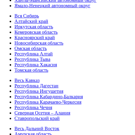
Ханты-Мансийский автономный округ
Ямало-Ненецкий автономный округ
Вся Сибирь
Алтайский край
Иркутская область
Кемеровская область
Красноярский край
Новосибирская область
Омская область
Республика Алтай
Республика Тыва
Республика Хакасия
Томская область
Весь Кавказ
Республика Дагестан
Республика Ингушетия
Республика Кабардино-Балкария
Республика Карачаево-Черкесия
Республика Чечня
Северная Осетия – Алания
Ставропольский край
Весь Дальний Восток
Амурская область