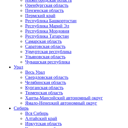
Нижегородская область
Оренбургская область
Пензенская область
Пермский край
Республика Башкортостан
Республика Марий Эл
Республика Мордовия
Республика Татарстан
Самарская область
Саратовская область
Удмуртская республика
Ульяновская область
Чувашская республика
Урал
Весь Урал
Свердловская область
Челябинская область
Курганская область
Тюменская область
Ханты-Мансийский автономный округ
Ямало-Ненецкий автономный округ
Сибирь
Вся Сибирь
Алтайский край
Иркутская область