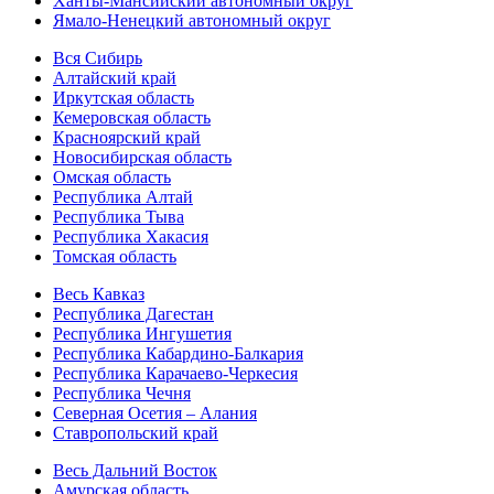
Ханты-Мансийский автономный округ
Ямало-Ненецкий автономный округ
Вся Сибирь
Алтайский край
Иркутская область
Кемеровская область
Красноярский край
Новосибирская область
Омская область
Республика Алтай
Республика Тыва
Республика Хакасия
Томская область
Весь Кавказ
Республика Дагестан
Республика Ингушетия
Республика Кабардино-Балкария
Республика Карачаево-Черкесия
Республика Чечня
Северная Осетия – Алания
Ставропольский край
Весь Дальний Восток
Амурская область