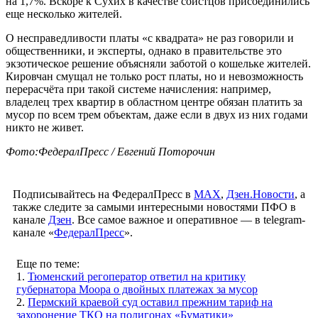
на 1,7%. Вскоре к Сухих в качестве соистцов присоединились
еще несколько жителей.
О несправедливости платы «с квадрата» не раз говорили и
общественники, и эксперты, однако в правительстве это
экзотическое решение объясняли заботой о кошельке жителей.
Кировчан смущал не только рост платы, но и невозможность
перерасчёта при такой системе начисления: например,
владелец трех квартир в областном центре обязан платить за
мусор по всем трем объектам, даже если в двух из них годами
никто не живет.
Фото:ФедералПресс / Евгений Поторочин
Подписывайтесь на ФедералПресс в
МАХ
,
Дзен.Новости
, а
также следите за самыми интересными новостями ПФО в
канале
Дзен
. Все самое важное и оперативное — в telegram-
канале «
ФедералПресс
».
Еще по теме:
1.
Тюменский регоператор ответил на критику
губернатора Моора о двойных платежах за мусор
2.
Пермский краевой суд оставил прежним тариф на
захоронение ТКО на полигонах «Буматики»