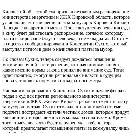
Кировский областной суд признал незаконным распоряжение
министерства энергетики и ЖКХ Кировской области, которое
устанавливает начисление платы за мусор в Кирове и Кирово-
Чепецке с квадратного метра. После вступления решения суда
в силу будет действовать распоряжение, согласно которому
платить кировчане будут с человека, а не «квадрата». Об этом
в соцсетях сообщил кировчанин Константин Сухих, который
выступал истцом в деле о начислении платы за мусор.
По словам Сухих, теперь следует дождаться оглашения
мотивировочной части решения, которая поможет понять,
какие именно нормы закона принял во внимание суд. Тогда
будет понятно, смогут ли региональные власти в будущем
снова установить норматив с квадратного метра.
Напомним, кировчанин Константин Сухих в начале февраля
подал в суд иск против регионального министерства
энергетики и ЖКХ. Житель Кирова требовал отменить плату
за мусор «с метра». Сухих отмечал, что при такой системе
подсчета пострадают жители частных домов, которым придут
квитанции с возросшими в несколько раз платежами. Кроме
того, отмечалось, что будет нарушен указ губернатора,
который предполагает повышение платы за коммуналку лишь