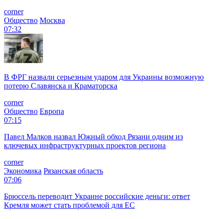
corner
Общество
Москва
07:32
В ФРГ назвали серьезным ударом для Украины возможную
потерю Славянска и Краматорска
corner
Общество
Европа
07:15
Павел Малков назвал Южный обход Рязани одним из
ключевых инфраструктурных проектов региона
corner
Экономика
Рязанская область
07:06
Брюссель переводит Украине российские деньги: ответ
Кремля может стать проблемой для EC