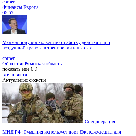
corner
Финансы
Европа
06:55
Малков поручил включить отработку действий при
воздушной тревоге в тренировки в школах
corner
Общество
Рязанская область
показать еще [...]
все новости
Актуальные сюжеты
Спецоперация
МИД РФ: Румыния использует порт Джурджулешты для