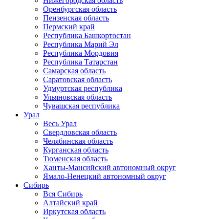
Нижегородская область
Оренбургская область
Пензенская область
Пермский край
Республика Башкортостан
Республика Марий Эл
Республика Мордовия
Республика Татарстан
Самарская область
Саратовская область
Удмуртская республика
Ульяновская область
Чувашская республика
Урал
Весь Урал
Свердловская область
Челябинская область
Курганская область
Тюменская область
Ханты-Мансийский автономный округ
Ямало-Ненецкий автономный округ
Сибирь
Вся Сибирь
Алтайский край
Иркутская область