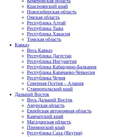
Кемеровская область
Красноярский край
Новосибирская область
Омская область
Республика Алтай
Республика Тыва
Республика Хакасия
Томская область
Кавказ
Весь Кавказ
Республика Дагестан
Республика Ингушетия
Республика Кабардино-Балкария
Республика Карачаево-Черкесия
Республика Чечня
Северная Осетия – Алания
Ставропольский край
Дальний Восток
Весь Дальний Восток
Амурская область
Еврейская автономная область
Камчатский край
Магаданская область
Приморский край
Республика Саха (Якутия)