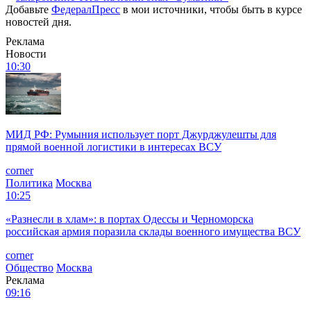
Добавьте
ФедералПресс
в мои источники, чтобы быть в курсе
новостей дня.
Реклама
Новости
10:30
МИД РФ: Румыния использует порт Джурджулешты для
прямой военной логистики в интересах ВСУ
corner
Политика
Москва
10:25
«Разнесли в хлам»: в портах Одессы и Черноморска
российская армия поразила склады военного имущества ВСУ
corner
Общество
Москва
Реклама
09:16