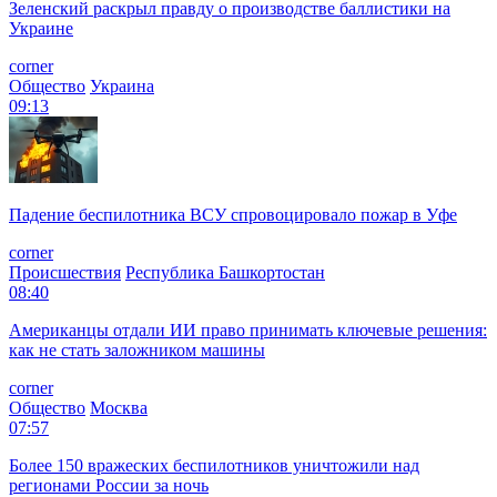
Зеленский раскрыл правду о производстве баллистики на
Украине
corner
Общество
Украина
09:13
Падение беспилотника ВСУ спровоцировало пожар в Уфе
corner
Происшествия
Республика Башкортостан
08:40
Американцы отдали ИИ право принимать ключевые решения:
как не стать заложником машины
corner
Общество
Москва
07:57
Более 150 вражеских беспилотников уничтожили над
регионами России за ночь