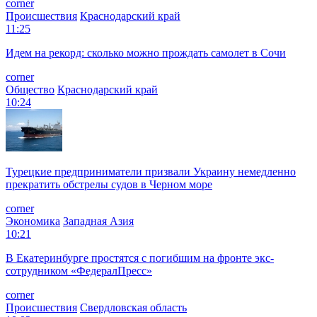
corner
Происшествия
Краснодарский край
11:25
Идем на рекорд: сколько можно прождать самолет в Сочи
corner
Общество
Краснодарский край
10:24
Турецкие предприниматели призвали Украину немедленно
прекратить обстрелы судов в Черном море
corner
Экономика
Западная Азия
10:21
В Екатеринбурге простятся с погибшим на фронте экс-
сотрудником «ФедералПресс»
corner
Происшествия
Свердловская область