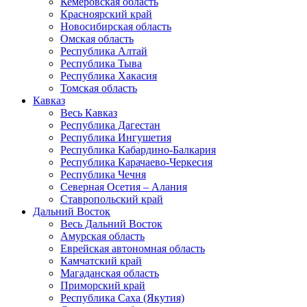
Кемеровская область
Красноярский край
Новосибирская область
Омская область
Республика Алтай
Республика Тыва
Республика Хакасия
Томская область
Кавказ
Весь Кавказ
Республика Дагестан
Республика Ингушетия
Республика Кабардино-Балкария
Республика Карачаево-Черкесия
Республика Чечня
Северная Осетия – Алания
Ставропольский край
Дальний Восток
Весь Дальний Восток
Амурская область
Еврейская автономная область
Камчатский край
Магаданская область
Приморский край
Республика Саха (Якутия)