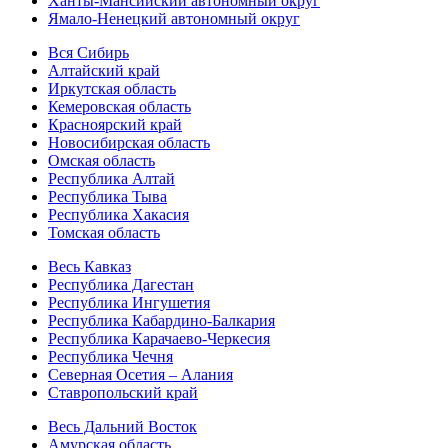
Ханты-Мансийский автономный округ
Ямало-Ненецкий автономный округ
Вся Сибирь
Алтайский край
Иркутская область
Кемеровская область
Красноярский край
Новосибирская область
Омская область
Республика Алтай
Республика Тыва
Республика Хакасия
Томская область
Весь Кавказ
Республика Дагестан
Республика Ингушетия
Республика Кабардино-Балкария
Республика Карачаево-Черкесия
Республика Чечня
Северная Осетия – Алания
Ставропольский край
Весь Дальний Восток
Амурская область