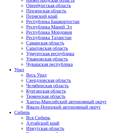
Нижегородская область
Оренбургская область
Пензенская область
Пермский край
Республика Башкортостан
Республика Марий Эл
Республика Мордовия
Республика Татарстан
Самарская область
Саратовская область
Удмуртская республика
Ульяновская область
Чувашская республика
Урал
Весь Урал
Свердловская область
Челябинская область
Курганская область
Тюменская область
Ханты-Мансийский автономный округ
Ямало-Ненецкий автономный округ
Сибирь
Вся Сибирь
Алтайский край
Иркутская область