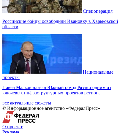
Спецоперация
Российские бойцы освободили Ивановку в Харьковской
области
Национальные
проекты
Павел Малков назвал Южный обход Рязани одним из
ключевых инфраструктурных проектов региона
все актуальные сюжеты
© Информационное агентство «ФедералПресс»
О проекте
Реклама