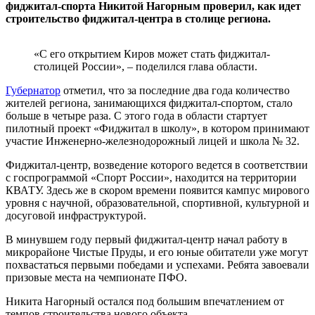
фиджитал-спорта Никитой Нагорным проверил, как идет
строительство фиджитал-центра в столице региона.
«С его открытием Киров может стать фиджитал-
столицей России», – поделился глава области.
Губернатор
отметил, что за последние два года количество
жителей региона, занимающихся фиджитал-спортом, стало
больше в четыре раза. С этого года в области стартует
пилотный проект «Фиджитал в школу», в котором принимают
участие Инженерно-железнодорожный лицей и школа № 32.
Фиджитал-центр, возведение которого ведется в соответствии
с госпрограммой «Спорт России», находится на территории
КВАТУ. Здесь же в скором времени появится кампус мирового
уровня с научной, образовательной, спортивной, культурной и
досуговой инфраструктурой.
В минувшем году первый фиджитал-центр начал работу в
микрорайоне Чистые Пруды, и его юные обитатели уже могут
похвастаться первыми победами и успехами. Ребята завоевали
призовые места на чемпионате ПФО.
Никита Нагорный остался под большим впечатлением от
темпов строительства нового объекта.