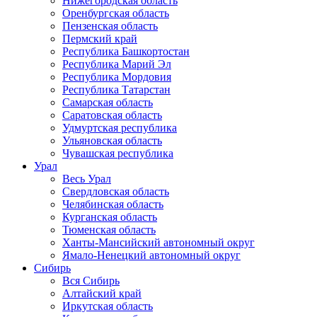
Нижегородская область
Оренбургская область
Пензенская область
Пермский край
Республика Башкортостан
Республика Марий Эл
Республика Мордовия
Республика Татарстан
Самарская область
Саратовская область
Удмуртская республика
Ульяновская область
Чувашская республика
Урал
Весь Урал
Свердловская область
Челябинская область
Курганская область
Тюменская область
Ханты-Мансийский автономный округ
Ямало-Ненецкий автономный округ
Сибирь
Вся Сибирь
Алтайский край
Иркутская область