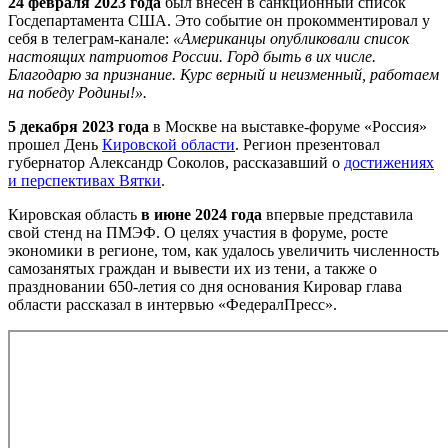
24 февраля 2023 года
был внесен в санкционный список
Госдепартамента США. Это событие он прокомментировал у
себя в телеграм-канале:
«Американцы опубликовали список
настоящих патриотов России. Горд быть в их числе.
Благодарю за признание. Курс верный и неизменный, работаем
на победу Родины!».
5 декабря 2023 года
в Москве на выставке-форуме «Россия»
прошел День
Кировской области
. Регион презентовал
губернатор Александр Соколов, рассказавший о
достижениях
и перспективах Вятки
.
Кировская область
в июне 2024 года
впервые представила
свой стенд на ПМЭФ. О целях участия в форуме, росте
экономики в регионе, том, как удалось увеличить численность
самозанятых граждан и вывести их из тени, а также о
праздновании 650-летия со дня основания Кировар глава
области рассказал в интервью «ФедералПресс».