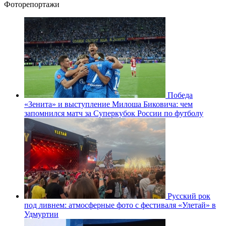
Фоторепортажи
Победа
«Зенита» и выступление Милоша Биковича: чем
запомнился матч за Суперкубок России по футболу
Русский рок
под ливнем: атмосферные фото с фестиваля «Улетай» в
Удмуртии