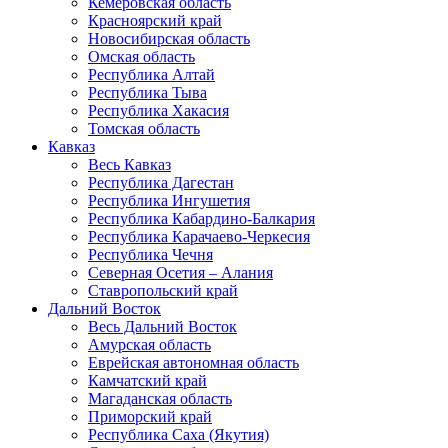
Кемеровская область
Красноярский край
Новосибирская область
Омская область
Республика Алтай
Республика Тыва
Республика Хакасия
Томская область
Кавказ
Весь Кавказ
Республика Дагестан
Республика Ингушетия
Республика Кабардино-Балкария
Республика Карачаево-Черкесия
Республика Чечня
Северная Осетия – Алания
Ставропольский край
Дальний Восток
Весь Дальний Восток
Амурская область
Еврейская автономная область
Камчатский край
Магаданская область
Приморский край
Республика Саха (Якутия)