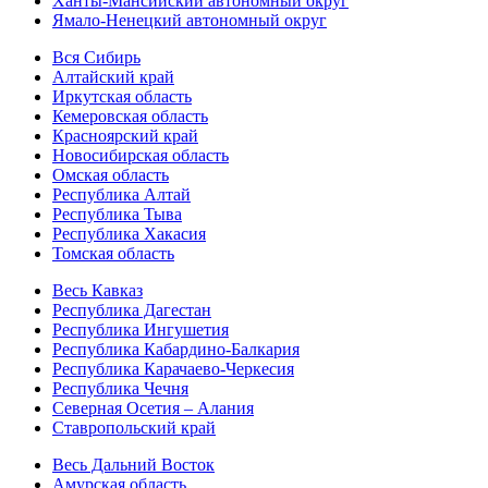
Ханты-Мансийский автономный округ
Ямало-Ненецкий автономный округ
Вся Сибирь
Алтайский край
Иркутская область
Кемеровская область
Красноярский край
Новосибирская область
Омская область
Республика Алтай
Республика Тыва
Республика Хакасия
Томская область
Весь Кавказ
Республика Дагестан
Республика Ингушетия
Республика Кабардино-Балкария
Республика Карачаево-Черкесия
Республика Чечня
Северная Осетия – Алания
Ставропольский край
Весь Дальний Восток
Амурская область