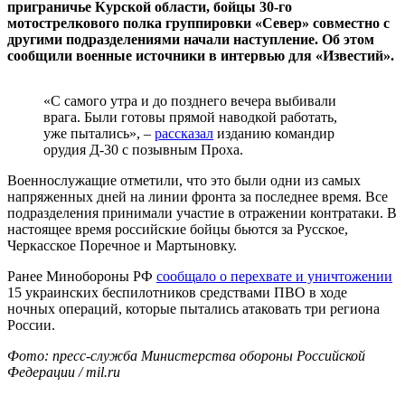
приграничье Курской области, бойцы 30-го
мотострелкового полка группировки «Север» совместно с
другими подразделениями начали наступление. Об этом
сообщили военные источники в интервью для «Известий».
«С самого утра и до позднего вечера выбивали
врага. Были готовы прямой наводкой работать,
уже пытались», –
рассказал
изданию командир
орудия Д-30 с позывным Проха.
Военнослужащие отметили, что это были одни из самых
напряженных дней на линии фронта за последнее время. Все
подразделения принимали участие в отражении контратаки. В
настоящее время российские бойцы бьются за Русское,
Черкасское Поречное и Мартыновку.
Ранее Минобороны РФ
сообщало о перехвате и уничтожении
15 украинских беспилотников средствами ПВО в ходе
ночных операций, которые пытались атаковать три региона
России.
Фото: пресс-служба Министерства обороны Российской
Федерации /
mil.ru