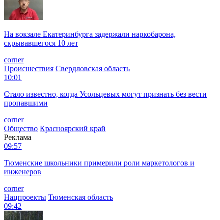
На вокзале Екатеринбурга задержали наркобарона,
скрывавшегося 10 лет
corner
Происшествия
Свердловская область
10:01
Стало известно, когда Усольцевых могут признать без вести
пропавшими
corner
Общество
Красноярский край
Реклама
09:57
Тюменские школьники примерили роли маркетологов и
инженеров
corner
Нацпроекты
Тюменская область
09:42