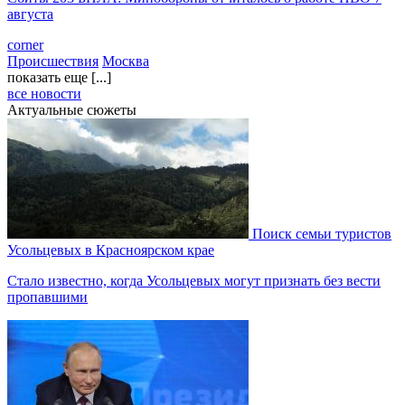
августа
corner
Происшествия
Москва
показать еще [...]
все новости
Актуальные сюжеты
Поиск семьи туристов
Усольцевых в Красноярском крае
Стало известно, когда Усольцевых могут признать без вести
пропавшими