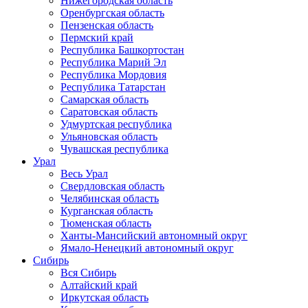
Нижегородская область
Оренбургская область
Пензенская область
Пермский край
Республика Башкортостан
Республика Марий Эл
Республика Мордовия
Республика Татарстан
Самарская область
Саратовская область
Удмуртская республика
Ульяновская область
Чувашская республика
Урал
Весь Урал
Свердловская область
Челябинская область
Курганская область
Тюменская область
Ханты-Мансийский автономный округ
Ямало-Ненецкий автономный округ
Сибирь
Вся Сибирь
Алтайский край
Иркутская область