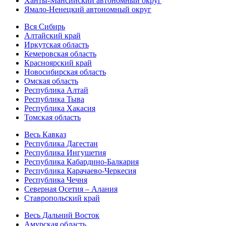
Ханты-Мансийский автономный округ
Ямало-Ненецкий автономный округ
Вся Сибирь
Алтайский край
Иркутская область
Кемеровская область
Красноярский край
Новосибирская область
Омская область
Республика Алтай
Республика Тыва
Республика Хакасия
Томская область
Весь Кавказ
Республика Дагестан
Республика Ингушетия
Республика Кабардино-Балкария
Республика Карачаево-Черкесия
Республика Чечня
Северная Осетия – Алания
Ставропольский край
Весь Дальний Восток
Амурская область