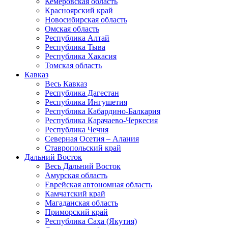
Кемеровская область
Красноярский край
Новосибирская область
Омская область
Республика Алтай
Республика Тыва
Республика Хакасия
Томская область
Кавказ
Весь Кавказ
Республика Дагестан
Республика Ингушетия
Республика Кабардино-Балкария
Республика Карачаево-Черкесия
Республика Чечня
Северная Осетия – Алания
Ставропольский край
Дальний Восток
Весь Дальний Восток
Амурская область
Еврейская автономная область
Камчатский край
Магаданская область
Приморский край
Республика Саха (Якутия)