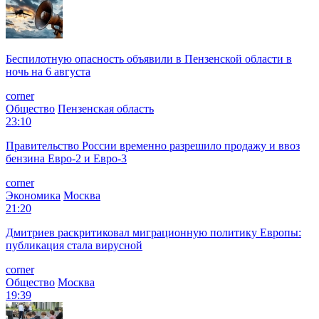
Беспилотную опасность объявили в Пензенской области в
ночь на 6 августа
corner
Общество
Пензенская область
23:10
Правительство России временно разрешило продажу и ввоз
бензина Евро-2 и Евро-3
corner
Экономика
Москва
21:20
Дмитриев раскритиковал миграционную политику Европы:
публикация стала вирусной
corner
Общество
Москва
19:39