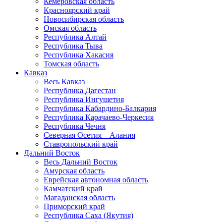
Кемеровская область
Красноярский край
Новосибирская область
Омская область
Республика Алтай
Республика Тыва
Республика Хакасия
Томская область
Кавказ
Весь Кавказ
Республика Дагестан
Республика Ингушетия
Республика Кабардино-Балкария
Республика Карачаево-Черкесия
Республика Чечня
Северная Осетия – Алания
Ставропольский край
Дальний Восток
Весь Дальний Восток
Амурская область
Еврейская автономная область
Камчатский край
Магаданская область
Приморский край
Республика Саха (Якутия)