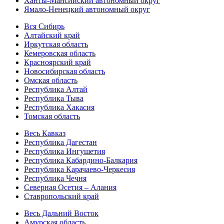
Ханты-Мансийский автономный округ
Ямало-Ненецкий автономный округ
Вся Сибирь
Алтайский край
Иркутская область
Кемеровская область
Красноярский край
Новосибирская область
Омская область
Республика Алтай
Республика Тыва
Республика Хакасия
Томская область
Весь Кавказ
Республика Дагестан
Республика Ингушетия
Республика Кабардино-Балкария
Республика Карачаево-Черкесия
Республика Чечня
Северная Осетия – Алания
Ставропольский край
Весь Дальний Восток
Амурская область