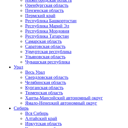
Нижегородская область
Оренбургская область
Пензенская область
Пермский край
Республика Башкортостан
Республика Марий Эл
Республика Мордовия
Республика Татарстан
Самарская область
Саратовская область
Удмуртская республика
Ульяновская область
Чувашская республика
Урал
Весь Урал
Свердловская область
Челябинская область
Курганская область
Тюменская область
Ханты-Мансийский автономный округ
Ямало-Ненецкий автономный округ
Сибирь
Вся Сибирь
Алтайский край
Иркутская область