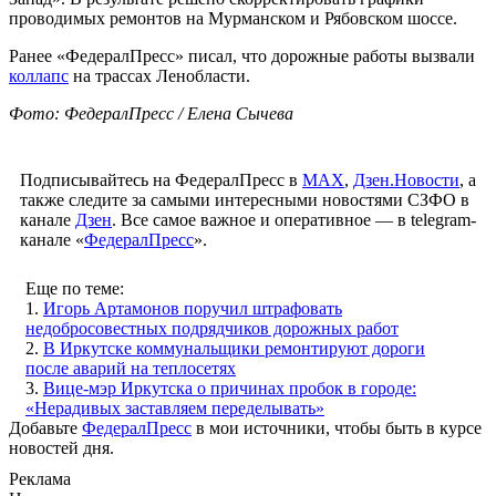
проводимых ремонтов на Мурманском и Рябовском шоссе.
Ранее «ФедералПресс» писал, что дорожные работы вызвали
коллапс
на трассах Ленобласти.
Фото: ФедералПресс / Елена Сычева
Подписывайтесь на ФедералПресс в
МАХ
,
Дзен.Новости
, а
также следите за самыми интересными новостями СЗФО в
канале
Дзен
. Все самое важное и оперативное — в telegram-
канале «
ФедералПресс
».
Еще по теме:
1.
Игорь Артамонов поручил штрафовать
недобросовестных подрядчиков дорожных работ
2.
В Иркутске коммунальщики ремонтируют дороги
после аварий на теплосетях
3.
Вице-мэр Иркутска о причинах пробок в городе:
«Нерадивых заставляем переделывать»
Добавьте
ФедералПресс
в мои источники, чтобы быть в курсе
новостей дня.
Реклама