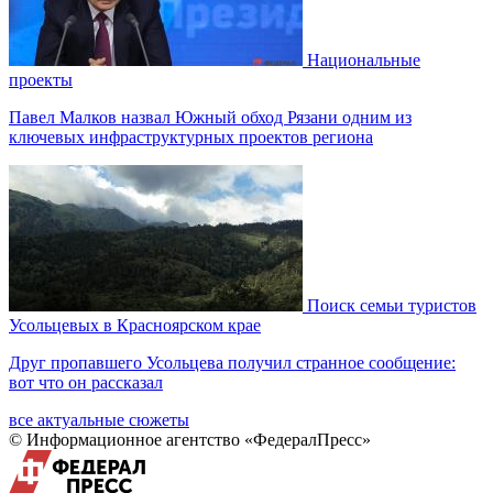
Национальные
проекты
Павел Малков назвал Южный обход Рязани одним из
ключевых инфраструктурных проектов региона
Поиск семьи туристов
Усольцевых в Красноярском крае
Друг пропавшего Усольцева получил странное сообщение:
вот что он рассказал
все актуальные сюжеты
© Информационное агентство «ФедералПресс»