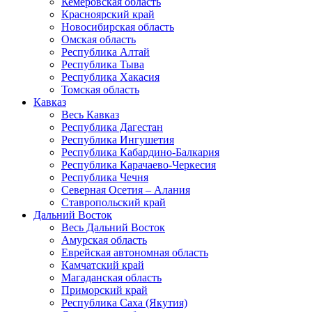
Кемеровская область
Красноярский край
Новосибирская область
Омская область
Республика Алтай
Республика Тыва
Республика Хакасия
Томская область
Кавказ
Весь Кавказ
Республика Дагестан
Республика Ингушетия
Республика Кабардино-Балкария
Республика Карачаево-Черкесия
Республика Чечня
Северная Осетия – Алания
Ставропольский край
Дальний Восток
Весь Дальний Восток
Амурская область
Еврейская автономная область
Камчатский край
Магаданская область
Приморский край
Республика Саха (Якутия)