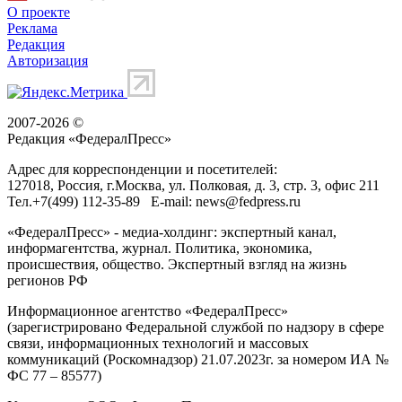
О проекте
Реклама
Редакция
Авторизация
2007-2026 ©
Редакция «
ФедералПресс
»
Адрес для корреспонденции и посетителей:
127018
, Россия, г.
Москва
,
ул. Полковая, д. 3, стр. 3
, офис 211
Тел.
+7(499) 112-35-89
E-mail:
news@fedpress.ru
«ФедералПресс» - медиа-холдинг: экспертный канал,
информагентства, журнал. Политика, экономика,
происшествия, общество. Экспертный взгляд на жизнь
регионов РФ
Информационное агентство «ФедералПресс»
(зарегистрировано Федеральной службой по надзору в сфере
связи, информационных технологий и массовых
коммуникаций (Роскомнадзор) 21.07.2023г. за номером ИА №
ФС 77 – 85577)