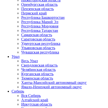
Нижегородская область
Оренбургская область
Пензенская область
Пермский край
Республика Башкортостан
Республика Марий Эл
Республика Мордовия
Республика Татарстан
Самарская область
Саратовская область
Удмуртская республика
Ульяновская область
Чувашская республика
Урал
Весь Урал
Свердловская область
Челябинская область
Курганская область
Тюменская область
Ханты-Мансийский автономный округ
Ямало-Ненецкий автономный округ
Сибирь
Вся Сибирь
Алтайский край
Иркутская область