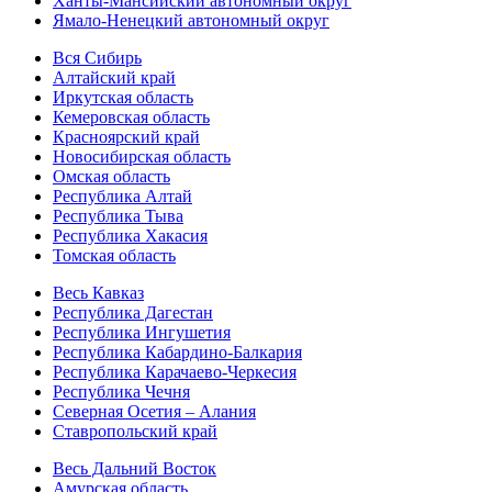
Ханты-Мансийский автономный округ
Ямало-Ненецкий автономный округ
Вся Сибирь
Алтайский край
Иркутская область
Кемеровская область
Красноярский край
Новосибирская область
Омская область
Республика Алтай
Республика Тыва
Республика Хакасия
Томская область
Весь Кавказ
Республика Дагестан
Республика Ингушетия
Республика Кабардино-Балкария
Республика Карачаево-Черкесия
Республика Чечня
Северная Осетия – Алания
Ставропольский край
Весь Дальний Восток
Амурская область