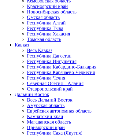
Кемеровская область
Красноярский край
Новосибирская область
Омская область
Республика Алтай
Республика Тыва
Республика Хакасия
Томская область
Кавказ
Весь Кавказ
Республика Дагестан
Республика Ингушетия
Республика Кабардино-Балкария
Республика Карачаево-Черкесия
Республика Чечня
Северная Осетия – Алания
Ставропольский край
Дальний Восток
Весь Дальний Восток
Амурская область
Еврейская автономная область
Камчатский край
Магаданская область
Приморский край
Республика Саха (Якутия)