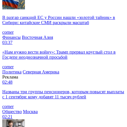
В разгар санкций ЕС у России нашли «золотой тайник» в
Сибири: китайские СМИ раскрыли масштаб
corner
Финансы
Восточная Азия
03:37
«Нам нужно вести войну»: Трамп прервал круглый стол в
Госдепе неоднозначной просьбой
corner
Политика
Северная Америка
Реклама
02:48
Названы три группы пенсионеров, которым повысят выплаты
с 1 сентября: кому добавят 11 тысяч рублей
corner
Общество
Москва
02:21