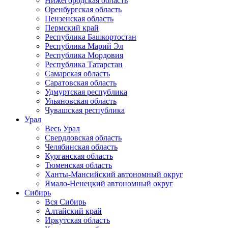
Нижегородская область
Оренбургская область
Пензенская область
Пермский край
Республика Башкортостан
Республика Марий Эл
Республика Мордовия
Республика Татарстан
Самарская область
Саратовская область
Удмуртская республика
Ульяновская область
Чувашская республика
Урал
Весь Урал
Свердловская область
Челябинская область
Курганская область
Тюменская область
Ханты-Мансийский автономный округ
Ямало-Ненецкий автономный округ
Сибирь
Вся Сибирь
Алтайский край
Иркутская область