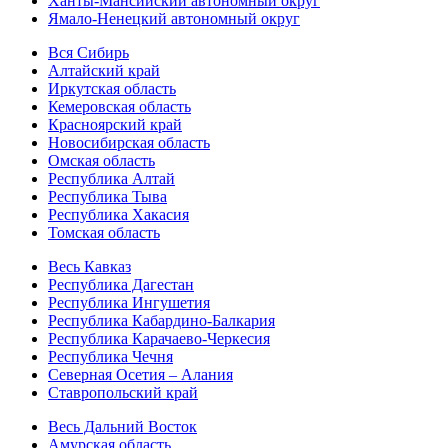
Ханты-Мансийский автономный округ
Ямало-Ненецкий автономный округ
Вся Сибирь
Алтайский край
Иркутская область
Кемеровская область
Красноярский край
Новосибирская область
Омская область
Республика Алтай
Республика Тыва
Республика Хакасия
Томская область
Весь Кавказ
Республика Дагестан
Республика Ингушетия
Республика Кабардино-Балкария
Республика Карачаево-Черкесия
Республика Чечня
Северная Осетия – Алания
Ставропольский край
Весь Дальний Восток
Амурская область