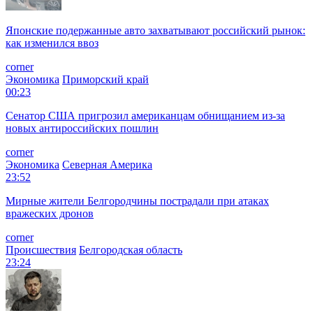
Японские подержанные авто захватывают российский рынок:
как изменился ввоз
corner
Экономика
Приморский край
00:23
Сенатор США пригрозил американцам обнищанием из-за
новых антироссийских пошлин
corner
Экономика
Северная Америка
23:52
Мирные жители Белгородчины пострадали при атаках
вражеских дронов
corner
Происшествия
Белгородская область
23:24