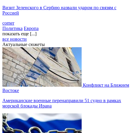
Визит Зеленского в Сербию назвали ударом по связям с
Россией
corner
Политика
Европа
показать еще [...]
все новости
Актуальные сюжеты
Конфликт на Ближнем
Востоке
Американские военные перенаправили 51 судно в рамках
морской блокады Ирана