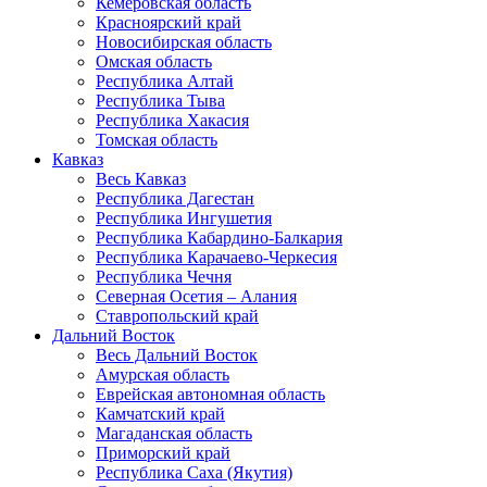
Кемеровская область
Красноярский край
Новосибирская область
Омская область
Республика Алтай
Республика Тыва
Республика Хакасия
Томская область
Кавказ
Весь Кавказ
Республика Дагестан
Республика Ингушетия
Республика Кабардино-Балкария
Республика Карачаево-Черкесия
Республика Чечня
Северная Осетия – Алания
Ставропольский край
Дальний Восток
Весь Дальний Восток
Амурская область
Еврейская автономная область
Камчатский край
Магаданская область
Приморский край
Республика Саха (Якутия)