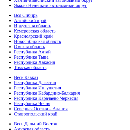
Ханты-Мансийский автономный округ
Ямало-Ненецкий автономный округ
Вся Сибирь
Алтайский край
Иркутская область
Кемеровская область
Красноярский край
Новосибирская область
Омская область
Республика Алтай
Республика Тыва
Республика Хакасия
Томская область
Весь Кавказ
Республика Дагестан
Республика Ингушетия
Республика Кабардино-Балкария
Республика Карачаево-Черкесия
Республика Чечня
Северная Осетия – Алания
Ставропольский край
Весь Дальний Восток
Амурская область