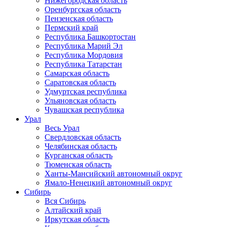
Нижегородская область
Оренбургская область
Пензенская область
Пермский край
Республика Башкортостан
Республика Марий Эл
Республика Мордовия
Республика Татарстан
Самарская область
Саратовская область
Удмуртская республика
Ульяновская область
Чувашская республика
Урал
Весь Урал
Свердловская область
Челябинская область
Курганская область
Тюменская область
Ханты-Мансийский автономный округ
Ямало-Ненецкий автономный округ
Сибирь
Вся Сибирь
Алтайский край
Иркутская область