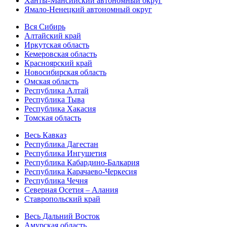
Ханты-Мансийский автономный округ
Ямало-Ненецкий автономный округ
Вся Сибирь
Алтайский край
Иркутская область
Кемеровская область
Красноярский край
Новосибирская область
Омская область
Республика Алтай
Республика Тыва
Республика Хакасия
Томская область
Весь Кавказ
Республика Дагестан
Республика Ингушетия
Республика Кабардино-Балкария
Республика Карачаево-Черкесия
Республика Чечня
Северная Осетия – Алания
Ставропольский край
Весь Дальний Восток
Амурская область