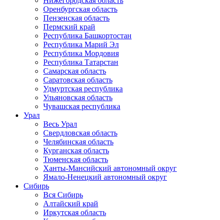
Нижегородская область
Оренбургская область
Пензенская область
Пермский край
Республика Башкортостан
Республика Марий Эл
Республика Мордовия
Республика Татарстан
Самарская область
Саратовская область
Удмуртская республика
Ульяновская область
Чувашская республика
Урал
Весь Урал
Свердловская область
Челябинская область
Курганская область
Тюменская область
Ханты-Мансийский автономный округ
Ямало-Ненецкий автономный округ
Сибирь
Вся Сибирь
Алтайский край
Иркутская область