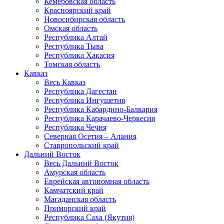
Кемеровская область
Красноярский край
Новосибирская область
Омская область
Республика Алтай
Республика Тыва
Республика Хакасия
Томская область
Кавказ
Весь Кавказ
Республика Дагестан
Республика Ингушетия
Республика Кабардино-Балкария
Республика Карачаево-Черкесия
Республика Чечня
Северная Осетия – Алания
Ставропольский край
Дальний Восток
Весь Дальний Восток
Амурская область
Еврейская автономная область
Камчатский край
Магаданская область
Приморский край
Республика Саха (Якутия)