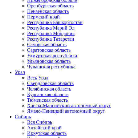
Нижегородская область
Оренбургская область
Пензенская область
Пермский край
Республика Башкортостан
Республика Марий Эл
Республика Мордовия
Республика Татарстан
Самарская область
Саратовская область
Удмуртская республика
Ульяновская область
Чувашская республика
Урал
Весь Урал
Свердловская область
Челябинская область
Курганская область
Тюменская область
Ханты-Мансийский автономный округ
Ямало-Ненецкий автономный округ
Сибирь
Вся Сибирь
Алтайский край
Иркутская область