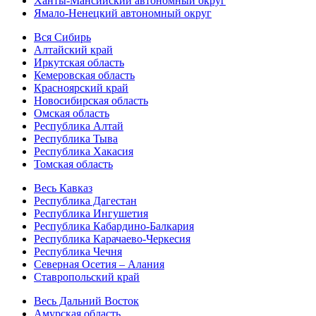
Ханты-Мансийский автономный округ
Ямало-Ненецкий автономный округ
Вся Сибирь
Алтайский край
Иркутская область
Кемеровская область
Красноярский край
Новосибирская область
Омская область
Республика Алтай
Республика Тыва
Республика Хакасия
Томская область
Весь Кавказ
Республика Дагестан
Республика Ингушетия
Республика Кабардино-Балкария
Республика Карачаево-Черкесия
Республика Чечня
Северная Осетия – Алания
Ставропольский край
Весь Дальний Восток
Амурская область