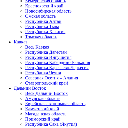
Кемеровская область
Красноярский край
Новосибирская область
Омская область
Республика Алтай
Республика Тыва
Республика Хакасия
Томская область
Кавказ
Весь Кавказ
Республика Дагестан
Республика Ингушетия
Республика Кабардино-Балкария
Республика Карачаево-Черкесия
Республика Чечня
Северная Осетия – Алания
Ставропольский край
Дальний Восток
Весь Дальний Восток
Амурская область
Еврейская автономная область
Камчатский край
Магаданская область
Приморский край
Республика Саха (Якутия)