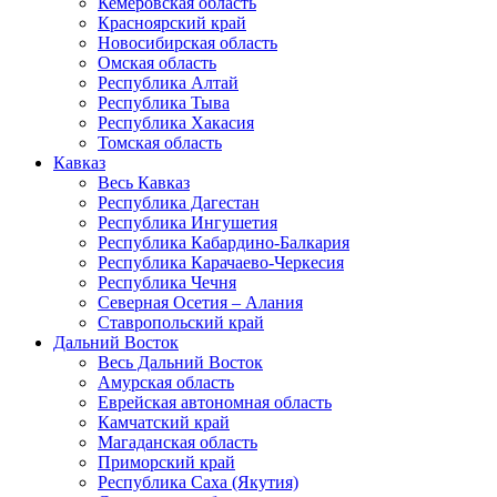
Кемеровская область
Красноярский край
Новосибирская область
Омская область
Республика Алтай
Республика Тыва
Республика Хакасия
Томская область
Кавказ
Весь Кавказ
Республика Дагестан
Республика Ингушетия
Республика Кабардино-Балкария
Республика Карачаево-Черкесия
Республика Чечня
Северная Осетия – Алания
Ставропольский край
Дальний Восток
Весь Дальний Восток
Амурская область
Еврейская автономная область
Камчатский край
Магаданская область
Приморский край
Республика Саха (Якутия)