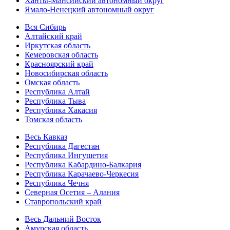
Ханты-Мансийский автономный округ
Ямало-Ненецкий автономный округ
Вся Сибирь
Алтайский край
Иркутская область
Кемеровская область
Красноярский край
Новосибирская область
Омская область
Республика Алтай
Республика Тыва
Республика Хакасия
Томская область
Весь Кавказ
Республика Дагестан
Республика Ингушетия
Республика Кабардино-Балкария
Республика Карачаево-Черкесия
Республика Чечня
Северная Осетия – Алания
Ставропольский край
Весь Дальний Восток
Амурская область