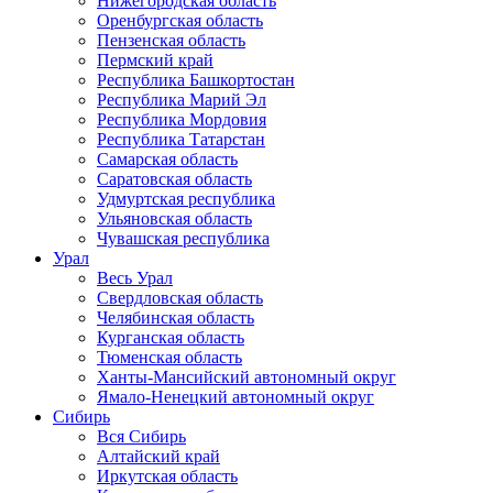
Нижегородская область
Оренбургская область
Пензенская область
Пермский край
Республика Башкортостан
Республика Марий Эл
Республика Мордовия
Республика Татарстан
Самарская область
Саратовская область
Удмуртская республика
Ульяновская область
Чувашская республика
Урал
Весь Урал
Свердловская область
Челябинская область
Курганская область
Тюменская область
Ханты-Мансийский автономный округ
Ямало-Ненецкий автономный округ
Сибирь
Вся Сибирь
Алтайский край
Иркутская область