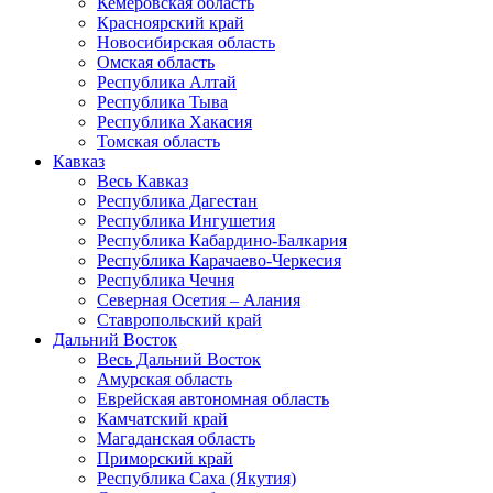
Кемеровская область
Красноярский край
Новосибирская область
Омская область
Республика Алтай
Республика Тыва
Республика Хакасия
Томская область
Кавказ
Весь Кавказ
Республика Дагестан
Республика Ингушетия
Республика Кабардино-Балкария
Республика Карачаево-Черкесия
Республика Чечня
Северная Осетия – Алания
Ставропольский край
Дальний Восток
Весь Дальний Восток
Амурская область
Еврейская автономная область
Камчатский край
Магаданская область
Приморский край
Республика Саха (Якутия)