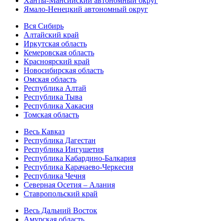
Ханты-Мансийский автономный округ
Ямало-Ненецкий автономный округ
Вся Сибирь
Алтайский край
Иркутская область
Кемеровская область
Красноярский край
Новосибирская область
Омская область
Республика Алтай
Республика Тыва
Республика Хакасия
Томская область
Весь Кавказ
Республика Дагестан
Республика Ингушетия
Республика Кабардино-Балкария
Республика Карачаево-Черкесия
Республика Чечня
Северная Осетия – Алания
Ставропольский край
Весь Дальний Восток
Амурская область