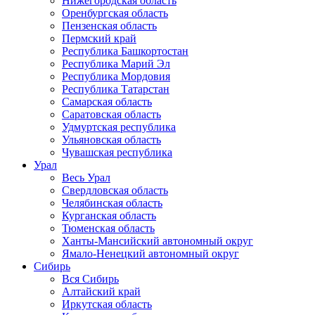
Нижегородская область
Оренбургская область
Пензенская область
Пермский край
Республика Башкортостан
Республика Марий Эл
Республика Мордовия
Республика Татарстан
Самарская область
Саратовская область
Удмуртская республика
Ульяновская область
Чувашская республика
Урал
Весь Урал
Свердловская область
Челябинская область
Курганская область
Тюменская область
Ханты-Мансийский автономный округ
Ямало-Ненецкий автономный округ
Сибирь
Вся Сибирь
Алтайский край
Иркутская область