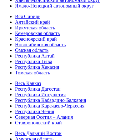
Ханты-Мансийский автономный округ
Ямало-Ненецкий автономный округ
Вся Сибирь
Алтайский край
Иркутская область
Кемеровская область
Красноярский край
Новосибирская область
Омская область
Республика Алтай
Республика Тыва
Республика Хакасия
Томская область
Весь Кавказ
Республика Дагестан
Республика Ингушетия
Республика Кабардино-Балкария
Республика Карачаево-Черкесия
Республика Чечня
Северная Осетия – Алания
Ставропольский край
Весь Дальний Восток
Амурская область