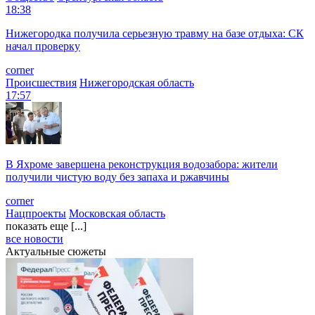
18:38
Нижегородка получила серьезную травму на базе отдыха: СК
начал проверку
corner
Происшествия
Нижегородская область
17:57
В Яхроме завершена реконструкция водозабора: жители
получили чистую воду без запаха и ржавчины
corner
Нацпроекты
Московская область
показать еще [...]
все новости
Актуальные сюжеты