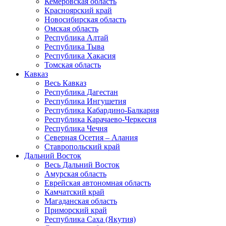
Кемеровская область
Красноярский край
Новосибирская область
Омская область
Республика Алтай
Республика Тыва
Республика Хакасия
Томская область
Кавказ
Весь Кавказ
Республика Дагестан
Республика Ингушетия
Республика Кабардино-Балкария
Республика Карачаево-Черкесия
Республика Чечня
Северная Осетия – Алания
Ставропольский край
Дальний Восток
Весь Дальний Восток
Амурская область
Еврейская автономная область
Камчатский край
Магаданская область
Приморский край
Республика Саха (Якутия)