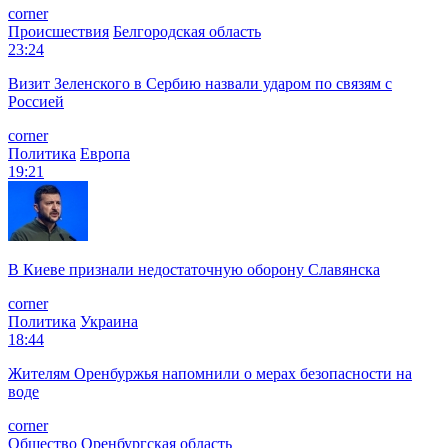
corner
Происшествия
Белгородская область
23:24
Визит Зеленского в Сербию назвали ударом по связям с
Россией
corner
Политика
Европа
19:21
В Киеве признали недостаточную оборону Славянска
corner
Политика
Украина
18:44
Жителям Оренбуржья напомнили о мерах безопасности на
воде
corner
Общество
Оренбургская область