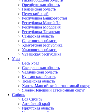
Нижегородская область
Оренбургская область
Пензенская область
Пермский край
Республика Башкортостан
Республика Марий Эл
Республика Мордовия
Республика Татарстан
Самарская область
Саратовская область
Удмуртская республика
Ульяновская область
Чувашская республика
Урал
Весь Урал
Свердловская область
Челябинская область
Курганская область
Тюменская область
Ханты-Мансийский автономный округ
Ямало-Ненецкий автономный округ
Сибирь
Вся Сибирь
Алтайский край
Иркутская область