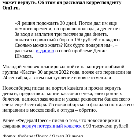
может вернуть. Об этом он рассказал корреспонденту
Om1.ru.
«Я решил подождать 30 дней. Потом дал им еще
немного времени, но прошло полгода, а денег нет.
За вход я заплатил три тысячи за два билета,
оплатил сервисный сбор по 150 рублей с каждого.
Сколько можно ждать? Как будто подарил им», –
рассказал
изданию
о своей проблеме Денис
Шмаков.
Молодой человек планировал пойти на концерт любимой
группы «Каста» 30 апреля 2022 года, позже его перенесли на
24 сентября, а затем выступление и вовсе отменили.
Новосибирец писал на портал kassir.ru и просил вернуть
деньги, предоставил копии кассового чека, электронных
билетов, написал заявление и указал реквизиты банковского
счета еще 3 сентября. Из новосибирского филиала портала его
направили в московский, а оттуда – обратно.
Ранее «ФедералПресс» писал о том, что новосибирский
сварщик
вернул потерянный кошелек
с 93 тысячами рублей.
Фото: ФедералПресс / Ольга Юшкова