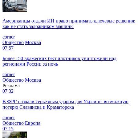
Американцы отдали ИИ право принимать ключевые решения:
как не стать заложником машины
corner
Общество
Москва
07:57
Более 150 вражеских беспилотников уничтожили над
регионами России за ночь
corner
Общество
Москва
Реклама
07:32
В ФРГ назвали серьезным ударом для Украины возможную
потерю Славянска и Краматорска
corner
Общество
Европа
07:15