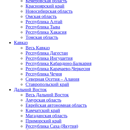
Кемеровская область
Красноярский край
Новосибирская область
Омская область
Республика Алтай
Республика Тыва
Республика Хакасия
Томская область
Кавказ
Весь Кавказ
Республика Дагестан
Республика Ингушетия
Республика Кабардино-Балкария
Республика Карачаево-Черкесия
Республика Чечня
Северная Осетия – Алания
Ставропольский край
Дальний Восток
Весь Дальний Восток
Амурская область
Еврейская автономная область
Камчатский край
Магаданская область
Приморский край
Республика Саха (Якутия)