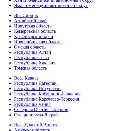
Ханты-Мансийский автономный округ
Ямало-Ненецкий автономный округ
Вся Сибирь
Алтайский край
Иркутская область
Кемеровская область
Красноярский край
Новосибирская область
Омская область
Республика Алтай
Республика Тыва
Республика Хакасия
Томская область
Весь Кавказ
Республика Дагестан
Республика Ингушетия
Республика Кабардино-Балкария
Республика Карачаево-Черкесия
Республика Чечня
Северная Осетия – Алания
Ставропольский край
Весь Дальний Восток
Амурская область