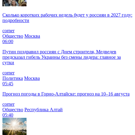
Сколько коротких рабочих недель будет у россиян в 2027 году:
подробности
corner
Общество
Москва
06:00
Путин поздравил россиян с Днем строителя, Медведев
предсказал гибель Украины без смены лидера: главное за
сутки
corner
Политика
Москва
05:45
Прогноз погоды в Горно-Алтайске: прогноз на 10–16 августа
corner
Общество
Республика Алтай
05:40