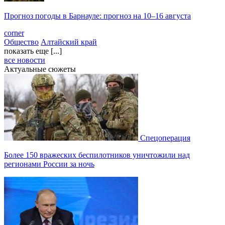
Прогноз погоды в Барнауле: прогноз на 10–16 августа
corner
Общество
Алтайский край
показать еще [...]
все новости
Актуальные сюжеты
Спецоперация
Более 150 вражеских беспилотников уничтожили над
регионами России за ночь