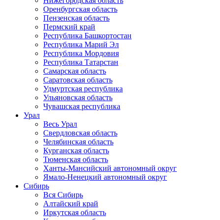
Нижегородская область
Оренбургская область
Пензенская область
Пермский край
Республика Башкортостан
Республика Марий Эл
Республика Мордовия
Республика Татарстан
Самарская область
Саратовская область
Удмуртская республика
Ульяновская область
Чувашская республика
Урал
Весь Урал
Свердловская область
Челябинская область
Курганская область
Тюменская область
Ханты-Мансийский автономный округ
Ямало-Ненецкий автономный округ
Сибирь
Вся Сибирь
Алтайский край
Иркутская область