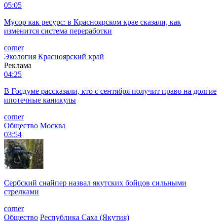
05:05
Мусор как ресурс: в Красноярском крае сказали, как
изменится система переработки
corner
Экология
Красноярский край
Реклама
04:25
В Госдуме рассказали, кто с сентября получит право на долгие
ипотечные каникулы
corner
Общество
Москва
03:54
Сербский снайпер назвал якутских бойцов сильными
стрелками
corner
Общество
Республика Саха (Якутия)