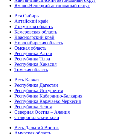
Ханты-Мансийский автономный округ
Ямало-Ненецкий автономный округ
Вся Сибирь
Алтайский край
Иркутская область
Кемеровская область
Красноярский край
Новосибирская область
Омская область
Республика Алтай
Республика Тыва
Республика Хакасия
Томская область
Весь Кавказ
Республика Дагестан
Республика Ингушетия
Республика Кабардино-Балкария
Республика Карачаево-Черкесия
Республика Чечня
Северная Осетия – Алания
Ставропольский край
Весь Дальний Восток
Амурская область