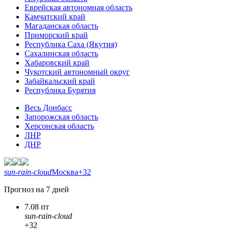
Еврейская автономная область
Камчатский край
Магаданская область
Приморский край
Республика Саха (Якутия)
Сахалинская область
Хабаровский край
Чукотский автономный округ
Забайкальский край
Республика Бурятия
Весь Донбасс
Запорожская область
Херсонская область
ЛНР
ДНР
sun-rain-cloud
Москва
+32
Прогноз на 7 дней
7.08 пт
sun-rain-cloud
+32