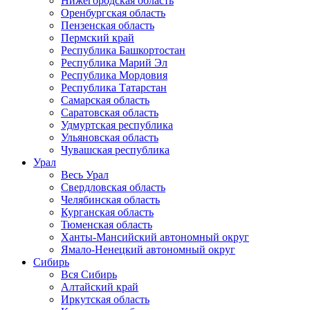
Нижегородская область
Оренбургская область
Пензенская область
Пермский край
Республика Башкортостан
Республика Марий Эл
Республика Мордовия
Республика Татарстан
Самарская область
Саратовская область
Удмуртская республика
Ульяновская область
Чувашская республика
Урал
Весь Урал
Свердловская область
Челябинская область
Курганская область
Тюменская область
Ханты-Мансийский автономный округ
Ямало-Ненецкий автономный округ
Сибирь
Вся Сибирь
Алтайский край
Иркутская область