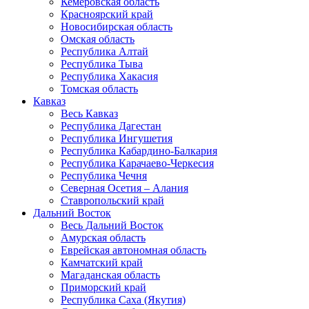
Кемеровская область
Красноярский край
Новосибирская область
Омская область
Республика Алтай
Республика Тыва
Республика Хакасия
Томская область
Кавказ
Весь Кавказ
Республика Дагестан
Республика Ингушетия
Республика Кабардино-Балкария
Республика Карачаево-Черкесия
Республика Чечня
Северная Осетия – Алания
Ставропольский край
Дальний Восток
Весь Дальний Восток
Амурская область
Еврейская автономная область
Камчатский край
Магаданская область
Приморский край
Республика Саха (Якутия)