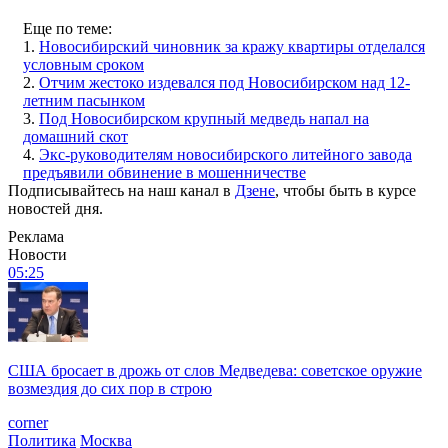
Еще по теме:
1.
Новосибирский чиновник за кражу квартиры отделался
условным сроком
2.
Отчим жестоко издевался под Новосибирском над 12-
летним пасынком
3.
Под Новосибирском крупный медведь напал на
домашний скот
4.
Экс-руководителям новосибирского литейного завода
предъявили обвинение в мошенничестве
Подписывайтесь на наш канал в
Дзене
, чтобы быть в курсе
новостей дня.
Реклама
Новости
05:25
США бросает в дрожь от слов Медведева: советское оружие
возмездия до сих пор в строю
corner
Политика
Москва