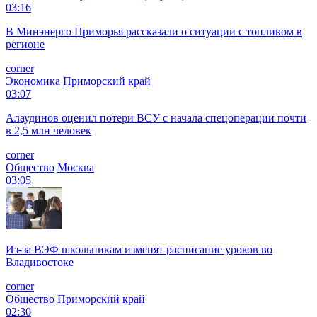
03:16
В Минэнерго Приморья рассказали о ситуации с топливом в
регионе
corner
Экономика
Приморский край
03:07
Алаудинов оценил потери ВСУ с начала спецоперации почти
в 2,5 млн человек
corner
Общество
Москва
03:05
Из-за ВЭФ школьникам изменят расписание уроков во
Владивостоке
corner
Общество
Приморский край
02:30