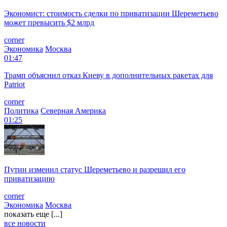
Экономист: стоимость сделки по приватизации Шереметьево
может превысить $2 млрд
corner
Экономика
Москва
01:47
Трамп объяснил отказ Киеву в дополнительных ракетах для
Patriot
corner
Политика
Северная Америка
01:25
Путин изменил статус Шереметьево и разрешил его
приватизацию
corner
Экономика
Москва
показать еще [...]
все новости