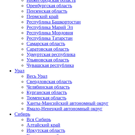
Нижегородская область
Оренбургская область
Пензенская область
Пермский край
Республика Башкортостан
Республика Марий Эл
Республика Мордовия
Республика Татарстан
Самарская область
Саратовская область
Удмуртская республика
Ульяновская область
Чувашская республика
Урал
Весь Урал
Свердловская область
Челябинская область
Курганская область
Тюменская область
Ханты-Мансийский автономный округ
Ямало-Ненецкий автономный округ
Сибирь
Вся Сибирь
Алтайский край
Иркутская область