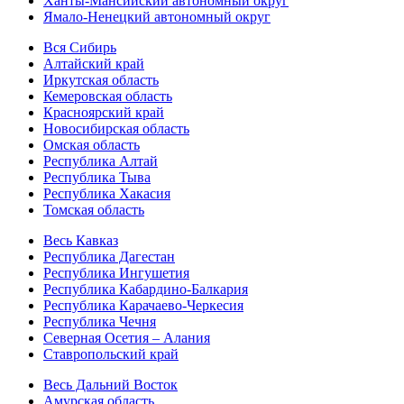
Ханты-Мансийский автономный округ
Ямало-Ненецкий автономный округ
Вся Сибирь
Алтайский край
Иркутская область
Кемеровская область
Красноярский край
Новосибирская область
Омская область
Республика Алтай
Республика Тыва
Республика Хакасия
Томская область
Весь Кавказ
Республика Дагестан
Республика Ингушетия
Республика Кабардино-Балкария
Республика Карачаево-Черкесия
Республика Чечня
Северная Осетия – Алания
Ставропольский край
Весь Дальний Восток
Амурская область