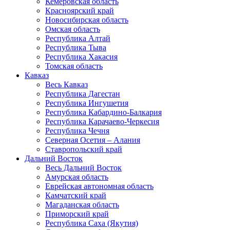
Кемеровская область
Красноярский край
Новосибирская область
Омская область
Республика Алтай
Республика Тыва
Республика Хакасия
Томская область
Кавказ
Весь Кавказ
Республика Дагестан
Республика Ингушетия
Республика Кабардино-Балкария
Республика Карачаево-Черкесия
Республика Чечня
Северная Осетия – Алания
Ставропольский край
Дальний Восток
Весь Дальний Восток
Амурская область
Еврейская автономная область
Камчатский край
Магаданская область
Приморский край
Республика Саха (Якутия)