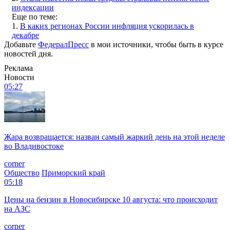
индексации
Еще по теме:
1.
В каких регионах России инфляция ускорилась в
декабре
Добавьте
ФедералПресс
в мои источники, чтобы быть в курсе
новостей дня.
Реклама
Новости
05:27
Жара возвращается: назван самый жаркий день на этой неделе
во Владивостоке
corner
Общество
Приморский край
05:18
Цены на бензин в Новосибирске 10 августа: что происходит
на АЗС
corner