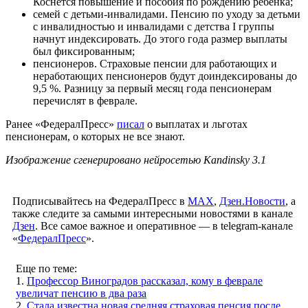
Коснется повышение и пособия по рождению ребенка;
семей с детьми-инвалидами. Пенсию по уходу за детьми
с инвалидностью и инвалидами с детства I группы
начнут индексировать. До этого года размер выплаты
был фиксированным;
пенсионеров. Страховые пенсии для работающих и
неработающих пенсионеров будут доиндексированы до
9,5 %. Разницу за первый месяц года пенсионерам
перечислят в феврале.
Ранее «ФедералПресс»
писал
о выплатах и льготах
пенсионерам, о которых не все знают.
Изображение сгенерировано нейросетью Kandinsky 3.1
Подписывайтесь на ФедералПресс в
МАХ
,
Дзен.Новости
, а
также следите за самыми интересными новостями в канале
Дзен
. Все самое важное и оперативное — в telegram-канале
«
ФедералПресс
».
Еще по теме:
1.
Профессор Виноградов рассказал, кому в феврале
увеличат пенсию в два раза
2.
Стала известна новая средняя страховая пенсия после