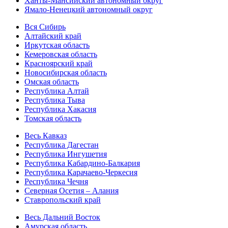
Ханты-Мансийский автономный округ
Ямало-Ненецкий автономный округ
Вся Сибирь
Алтайский край
Иркутская область
Кемеровская область
Красноярский край
Новосибирская область
Омская область
Республика Алтай
Республика Тыва
Республика Хакасия
Томская область
Весь Кавказ
Республика Дагестан
Республика Ингушетия
Республика Кабардино-Балкария
Республика Карачаево-Черкесия
Республика Чечня
Северная Осетия – Алания
Ставропольский край
Весь Дальний Восток
Амурская область