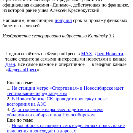
официальная академия «Динамо», действующая по франшизе,
из которой ранее ушел Алексей Краснокутский.
Напомним, новосибирец
получил
срок за продажу фейковых
билетов на хоккей.
Изображение сгенерировано нейросетью Kandinsky 3.1
Подписывайтесь на ФедералПресс в
МАХ
,
Дзен.Новости
, а
также следите за самыми интересными новостями в канале
Дзен
. Все самое важное и оперативное — в telegram-канале
«
ФедералПресс
».
Еще по теме:
1.
На станции метро «Спортивная» в Новосибирске идет
тестирование перед запуском
2.
В Новосибирске СК проводит проверку после
возгорания на АЗС
3.
Ад и тюремные нары вместо детского лагеря
обнаружили сибиряки под Новосибирском
Еще по теме:
1.
Новосибирск расширяет сеть выделенных полос: какие
изменения происходят на дорогах