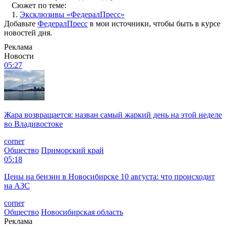
Сюжет по теме:
1.
Эксклюзивы «ФедералПресс»
Добавьте
ФедералПресс
в мои источники, чтобы быть в курсе
новостей дня.
Реклама
Новости
05:27
Жара возвращается: назван самый жаркий день на этой неделе
во Владивостоке
corner
Общество
Приморский край
05:18
Цены на бензин в Новосибирске 10 августа: что происходит
на АЗС
corner
Общество
Новосибирская область
Реклама