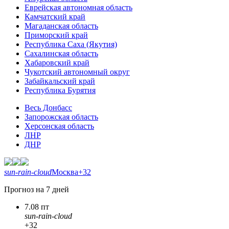
Еврейская автономная область
Камчатский край
Магаданская область
Приморский край
Республика Саха (Якутия)
Сахалинская область
Хабаровский край
Чукотский автономный округ
Забайкальский край
Республика Бурятия
Весь Донбасс
Запорожская область
Херсонская область
ЛНР
ДНР
sun-rain-cloud
Москва
+32
Прогноз на 7 дней
7.08 пт
sun-rain-cloud
+32