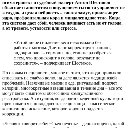
психотерапевт и судебный эксперт Антон Шестаков
объясняет: аппетитом и ощущением сытости управляет не
желудок, а целая нейросеть – гипоталамус, прилежащее
ядро, префронтальная кора и миндалевидное тело. Когда
эта система дает сбой, человек начинает есть не от голода,
а от тревоги, усталости или стресса.
«Устойчивое снижение веса невозможно без
работы с мозгом. Диетолог корректирует рацион,
эндокринолог – гормоны, но, если не разобраться
с тем, что происходит в голове, результат не
сохранится», – подчеркивает Шестаков.
По словам специалиста, многое из того, что люди привыкли
списывать на слабую волю, на деле является медицинской
проблемой. Навязчивые мысли о еде, ритуальный подсчет
калорий, многократные взвешивания в течение дня – все это
могут быть симптомы обсессивно-компульсивного
расстройства. А ситуация, когда один съеденный кусок торта
превращается в повод доесть все до конца – классическое
когнитивное искажение, которое хорошо поддается
коррекции.
«Человек говорит себе: «Съел печенье – день испорчен, какой