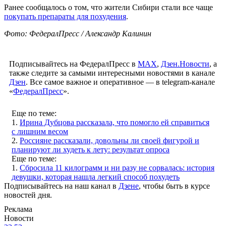
Ранее сообщалось о том, что жители Сибири стали все чаще
покупать препараты для похудения
.
Фото: ФедералПресс / Александр Калинин
Подписывайтесь на ФедералПресс в
МАХ
,
Дзен.Новости
, а
также следите за самыми интересными новостями в канале
Дзен
. Все самое важное и оперативное — в telegram-канале
«
ФедералПресс
».
Еще по теме:
1.
Ирина Дубцова рассказала, что помогло ей справиться
с лишним весом
2.
Россияне рассказали, довольны ли своей фигурой и
планируют ли худеть к лету: результат опроса
Еще по теме:
1.
Сбросила 11 килограмм и ни разу не сорвалась: история
девушки, которая нашла легкий способ похудеть
Подписывайтесь на наш канал в
Дзене
, чтобы быть в курсе
новостей дня.
Реклама
Новости