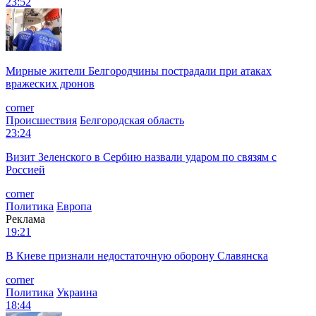
23:52
Мирные жители Белгородчины пострадали при атаках
вражеских дронов
corner
Происшествия
Белгородская область
23:24
Визит Зеленского в Сербию назвали ударом по связям с
Россией
corner
Политика
Европа
Реклама
19:21
В Киеве признали недостаточную оборону Славянска
corner
Политика
Украина
18:44