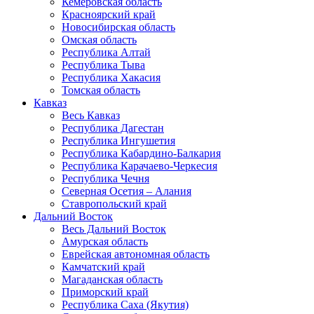
Кемеровская область
Красноярский край
Новосибирская область
Омская область
Республика Алтай
Республика Тыва
Республика Хакасия
Томская область
Кавказ
Весь Кавказ
Республика Дагестан
Республика Ингушетия
Республика Кабардино-Балкария
Республика Карачаево-Черкесия
Республика Чечня
Северная Осетия – Алания
Ставропольский край
Дальний Восток
Весь Дальний Восток
Амурская область
Еврейская автономная область
Камчатский край
Магаданская область
Приморский край
Республика Саха (Якутия)