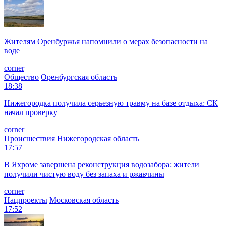
Жителям Оренбуржья напомнили о мерах безопасности на
воде
corner
Общество
Оренбургская область
18:38
Нижегородка получила серьезную травму на базе отдыха: СК
начал проверку
corner
Происшествия
Нижегородская область
17:57
В Яхроме завершена реконструкция водозабора: жители
получили чистую воду без запаха и ржавчины
corner
Нацпроекты
Московская область
17:52