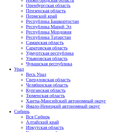
Нижегородская область
Оренбургская область
Пензенская область
Пермский край
Республика Башкортостан
Республика Марий Эл
Республика Мордовия
Республика Татарстан
Самарская область
Саратовская область
Удмуртская республика
Ульяновская область
Чувашская республика
Урал
Весь Урал
Свердловская область
Челябинская область
Курганская область
Тюменская область
Ханты-Мансийский автономный округ
Ямало-Ненецкий автономный округ
Сибирь
Вся Сибирь
Алтайский край
Иркутская область