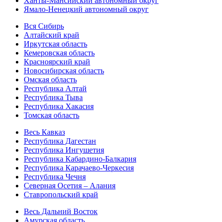
Ханты-Мансийский автономный округ
Ямало-Ненецкий автономный округ
Вся Сибирь
Алтайский край
Иркутская область
Кемеровская область
Красноярский край
Новосибирская область
Омская область
Республика Алтай
Республика Тыва
Республика Хакасия
Томская область
Весь Кавказ
Республика Дагестан
Республика Ингушетия
Республика Кабардино-Балкария
Республика Карачаево-Черкесия
Республика Чечня
Северная Осетия – Алания
Ставропольский край
Весь Дальний Восток
Амурская область