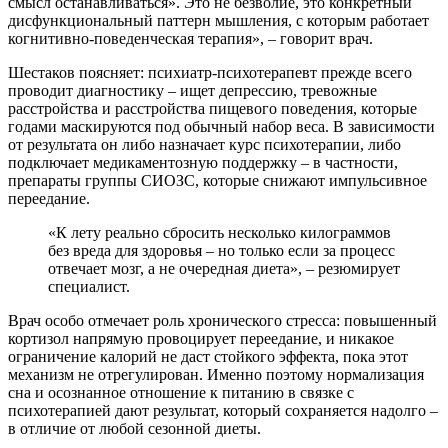
смысл останавливаться». Это не безволие, это конкретный
дисфункциональный паттерн мышления, с которым работает
когнитивно-поведенческая терапия», – говорит врач.
Шестаков поясняет: психиатр-психотерапевт прежде всего
проводит диагностику – ищет депрессию, тревожные
расстройства и расстройства пищевого поведения, которые
годами маскируются под обычный набор веса. В зависимости
от результата он либо назначает курс психотерапии, либо
подключает медикаментозную поддержку – в частности,
препараты группы СИОЗС, которые снижают импульсивное
переедание.
«К лету реально сбросить несколько килограммов
без вреда для здоровья – но только если за процесс
отвечает мозг, а не очередная диета», – резюмирует
специалист.
Врач особо отмечает роль хронического стресса: повышенный
кортизол напрямую провоцирует переедание, и никакое
ограничение калорий не даст стойкого эффекта, пока этот
механизм не отрегулирован. Именно поэтому нормализация
сна и осознанное отношение к питанию в связке с
психотерапией дают результат, который сохраняется надолго –
в отличие от любой сезонной диеты.